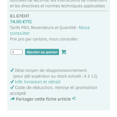
données de sécurité, les instructions de traitement
MIROIR DE SALLE DE BAIN
et les directives et normes techniques applicables
MIROIR PAROI DE DOUCHE
61.67€HT
74.00 €TTC
MIROIR POUR SALLE DE SPORT
Nous
Tarifs PRO, Revendeurs et Quantité :
consulter
MIROIR POUR SALLE DE DANSE
Prix pro par cartons, nous consulter.
MIROIR ENCADRÉ
MIROIR TV
Délai moyen de réapprovisionnement
VERRE SUR MESURE
(pour qté supérieur au stock actuel) : 4 à 12j
Info livraison et retrait
VERRE EXTRACLAIR
Code de réduction, remise et promotion
accepté
VERRE TREMPÉ (SÉCURIT)
Partager cette fiche article
PAROI DE DOUCHE