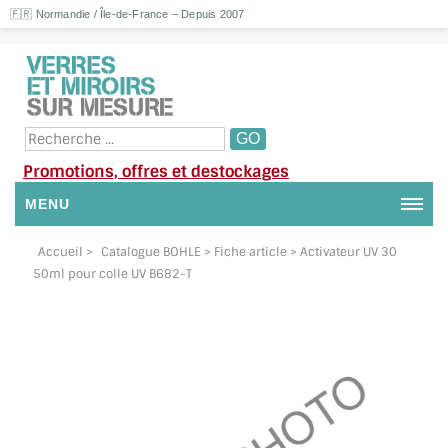
🇫🇷 Normandie / Île-de-France – Depuis 2007
Promotions, offres et destockages
MENU
NOUS CONTACTER
Accueil
>
Catalogue BOHLE
> Fiche article > Activateur UV 30
50ml pour colle UV B682-T
MON COMPTE / SE CONNECTER
DEMANDE DE DEVIS
SUIVI DE DEVIS
SUIVI DE COMMANDE