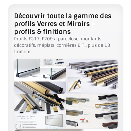
VERRE FEUILLETÉ
Découvrir toute la gamme des
VERRE ANTI-REFLET
profils Verres et Miroirs –
VERRE LAQUÉ/CRÉDENCE
profils & finitions
Profils F317, F209 a pareclose, montants
VERRE FEUILLETÉ/TREMPÉ
décoratifs, méplats, cornières & T… plus de 13
finitions.
DALLE DE SOL EN VERRE
PORTE EN VERRE
GARDE CORPS EN VERRE
VERRIÈRE TYPE ATELIER
VERRES TEXTURÉS
PLEXIGLAS PMMA
DOUBLE VITRAGE