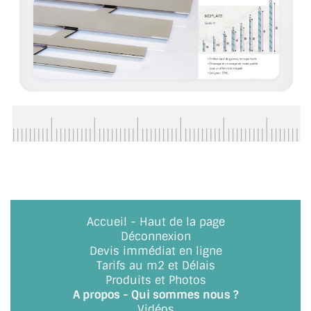
ACCESSOIRES & QUINCAILLERIE
CATALOGUE DE PROFILS ET FIXATION DU
VERRE
LES FIXATIONS POUR MIROIR
LES PROFILS PAROI DE VERRE
VITRINE EN VERRE
CONNECTEURS ET ASSEMBLAGE DE VERRES
Accueil
-
Haut de la page
PLATS ET CORNIÈRES
Déconnexion
Devis immédiat en ligne
LES CHARNIÈRES DE PORTE EN VERRE
Tarifs au m2 et Délais
Produits et Photos
BOUTONS ET POIGNÉES
A propos - Qui sommes nous ?
Vidéos