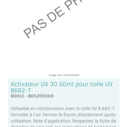
TOUS LES TARIFS AU M2
GUIDE : CHOIX PAR UTILISATION
INSPIRATIONS ET NOUVEAUTÉS
AMBIANCE LAITON BROSSÉ
MIROIRS VIEILLIS AMBIANCE BRASSERIE
MIROIR SUR MESURE
Image non contractuelle
MIROIR VIEILLI
Activateur UV 30 50ml pour colle UV
B682-T
MIROIR DÉCORATIF DE COULEUR
BOHLE - BO5209369
LOTS DE MIROIRS EN MOZAÏQUE
Utilisable en combinaison avec la colle UV B 682-T.
Sensible à l'air. Fermer le flacon directement après
MIROIR POUR PORTE
utilisation. Note d'application: Respectez la fiche de