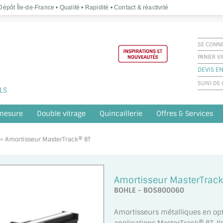
épôt Île-de-France • Qualité • Rapidité • Contact & réactivité
SE CONN
PANIER V
DEVIS EN
SUIVI D
LS
 mesure
Double vitrage
Quincaillerie
Offres & Services
e > Amortisseur MasterTrack® BT
Amortisseur MasterTrack
BOHLE - BO5800060
Amortisseurs métalliques en opt