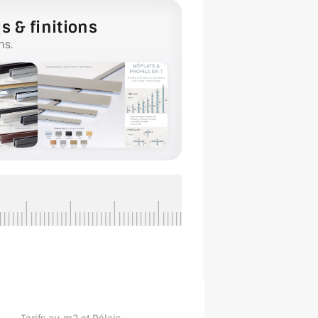
s & finitions
ns.