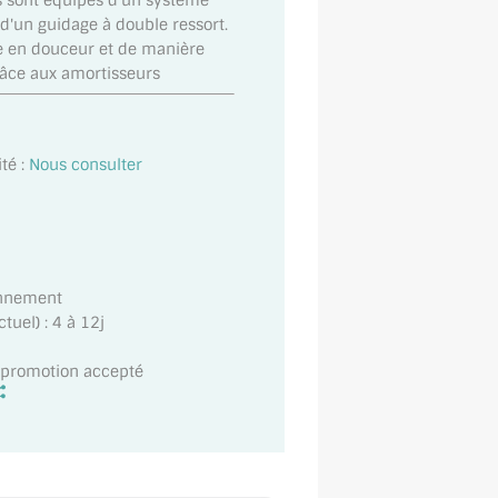
ls sont équipés d'un système
d'un guidage à double ressort.
ue en douceur et de manière
âce aux amortisseurs
té :
Nous consulter
onnement
uel) : 4 à 12j
t promotion accepté