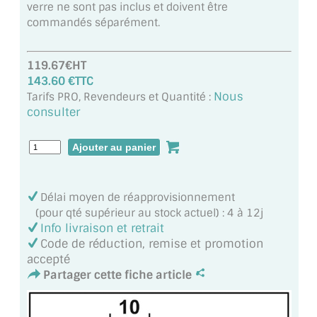
verre ne sont pas inclus et doivent être
MIROIR DE SALLE DE BAIN
commandés séparément.
MIROIR PAROI DE DOUCHE
119.67€HT
MIROIR POUR SALLE DE SPORT
143.60 €TTC
Nous
Tarifs PRO, Revendeurs et Quantité :
MIROIR POUR SALLE DE DANSE
consulter
MIROIR ENCADRÉ
MIROIR TV
Délai moyen de réapprovisionnement
VERRE SUR MESURE
(pour qté supérieur au stock actuel) : 4 à 12j
Info livraison et retrait
VERRE EXTRACLAIR
Code de réduction, remise et promotion
accepté
VERRE TREMPÉ (SÉCURIT)
Partager cette fiche article
PAROI DE DOUCHE