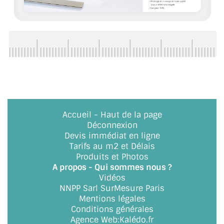
BARRES DE STABILISATION
JOINTS D'ÉTANCHÉITÉS
FIXATION GARDES CORPS
SYSTÈMES PIVOTANTS
SYSTÈMES COULISSANTS
Accueil
-
Haut de la page
LE CATALOGUE ACCESSOIRES
Déconnexion
(STROMBINOSCOPE)
Devis immédiat en ligne
Tarifs au m2 et Délais
ACCESSOIRES EN PROMOTIONS
Produits et Photos
A propos - Qui sommes nous ?
EXEMPLES, RÉALISATIONS, INSPIRATIONS
Vidéos
NNPP Sarl SurMesure Paris
NUANCIER RAL
Mentions légales
Conditions générales
COMMENT COUPER DU VERRE ?
Agence Web
:
Kalédo.fr