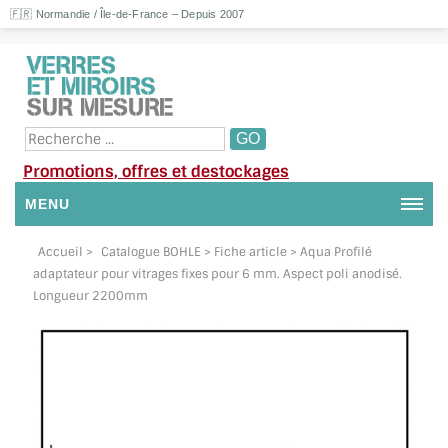
🇫🇷 Normandie / Île-de-France – Depuis 2007
Promotions, offres et destockages
MENU
NOUS CONTACTER
Accueil
>
Catalogue BOHLE
> Fiche article > Aqua Profilé
adaptateur pour vitrages fixes pour 6 mm. Aspect poli anodisé.
MON COMPTE / SE CONNECTER
Longueur 2200mm
DEMANDE DE DEVIS
SUIVI DE DEVIS
SUIVI DE COMMANDE