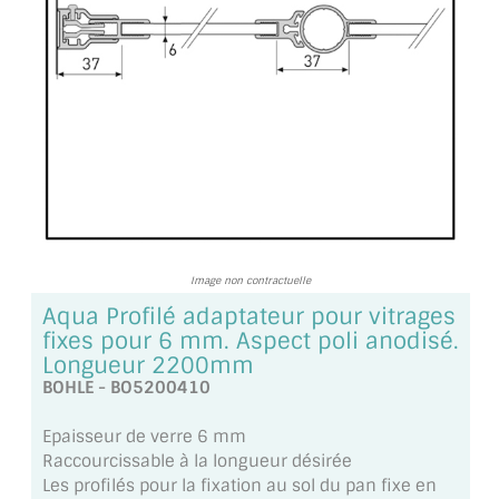
TOUS LES TARIFS AU M2
GUIDE : CHOIX PAR UTILISATION
INSPIRATIONS ET NOUVEAUTÉS
AMBIANCE LAITON BROSSÉ
MIROIRS VIEILLIS AMBIANCE BRASSERIE
MIROIR SUR MESURE
Image non contractuelle
Aqua Profilé adaptateur pour vitrages
MIROIR VIEILLI
fixes pour 6 mm. Aspect poli anodisé.
Longueur 2200mm
MIROIR DÉCORATIF DE COULEUR
BOHLE - BO5200410
LOTS DE MIROIRS EN MOZAÏQUE
Epaisseur de verre 6 mm
Raccourcissable à la longueur désirée
MIROIR POUR PORTE
Les profilés pour la fixation au sol du pan fixe en