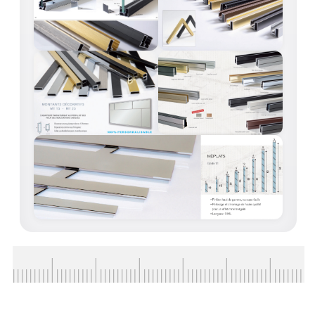
ACCESSOIRES & QUINCAILLERIE
CATALOGUE DE PROFILS ET FIXATION DU
VERRE
LES FIXATIONS POUR MIROIR
LES PROFILS PAROI DE VERRE
VITRINE EN VERRE
CONNECTEURS ET ASSEMBLAGE DE VERRES
PLATS ET CORNIÈRES
LES CHARNIÈRES DE PORTE EN VERRE
BOUTONS ET POIGNÉES