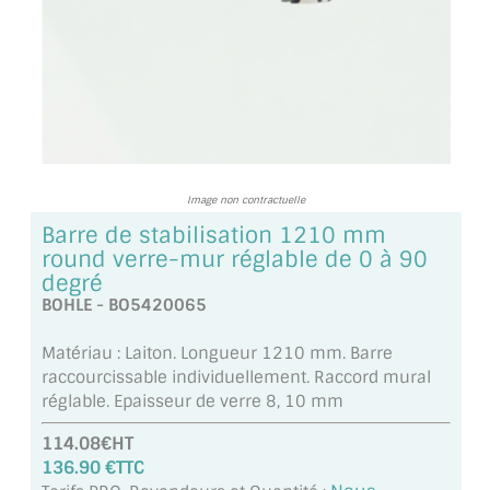
TOUS LES TARIFS AU M2
GUIDE : CHOIX PAR UTILISATION
INSPIRATIONS ET NOUVEAUTÉS
AMBIANCE LAITON BROSSÉ
Image non contractuelle
MIROIRS VIEILLIS AMBIANCE BRASSERIE
Barre de stabilisation 1210 mm
round verre-mur réglable de 0 à 90
MIROIR SUR MESURE
degré
BOHLE - BO5420065
MIROIR VIEILLI
Matériau : Laiton. Longueur 1210 mm. Barre
MIROIR DÉCORATIF DE COULEUR
raccourcissable individuellement. Raccord mural
réglable. Epaisseur de verre 8, 10 mm
LOTS DE MIROIRS EN MOZAÏQUE
114.08€HT
MIROIR POUR PORTE
136.90 €TTC