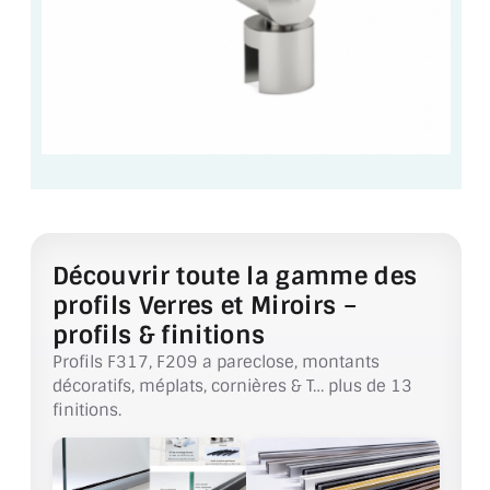
VERRE FEUILLETÉ
VERRE ANTI-REFLET
VERRE LAQUÉ/CRÉDENCE
VERRE FEUILLETÉ/TREMPÉ
DALLE DE SOL EN VERRE
PORTE EN VERRE
Découvrir toute la gamme des
GARDE CORPS EN VERRE
profils Verres et Miroirs –
profils & finitions
VERRIÈRE TYPE ATELIER
Profils F317, F209 a pareclose, montants
décoratifs, méplats, cornières & T… plus de 13
VERRES TEXTURÉS
finitions.
PLEXIGLAS PMMA
DOUBLE VITRAGE