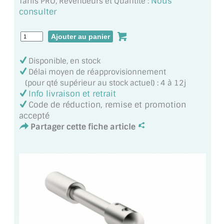
Nous
Tarifs PRO, Revendeurs et Quantité :
MIROIR DE SALLE DE BAIN
consulter
MIROIR PAROI DE DOUCHE
MIROIR POUR SALLE DE SPORT
Disponible, en stock
Délai moyen de réapprovisionnement
MIROIR POUR SALLE DE DANSE
(pour qté supérieur au stock actuel) : 4 à 12j
Info livraison et retrait
MIROIR ENCADRÉ
Code de réduction, remise et promotion
accepté
MIROIR TV
Partager cette fiche article
VERRE SUR MESURE
VERRE EXTRACLAIR
VERRE TREMPÉ (SÉCURIT)
PAROI DE DOUCHE