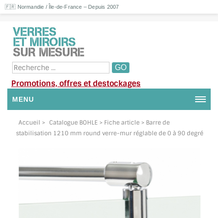
🇫🇷 Normandie / Île-de-France – Depuis 2007
Promotions, offres et destockages
MENU
NOUS CONTACTER
Accueil
>
Catalogue BOHLE
> Fiche article > Barre de
stabilisation 1210 mm round verre-mur réglable de 0 à 90 degré
MON COMPTE / SE CONNECTER
DEMANDE DE DEVIS
SUIVI DE DEVIS
SUIVI DE COMMANDE