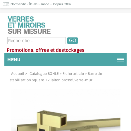
🇫🇷 Normandie / Île-de-France – Depuis 2007
Promotions, offres et destockages
MENU
NOUS CONTACTER
Accueil
>
Catalogue BOHLE
> Fiche article > Barre de
stabilisation Square 12 laiton brossé, verre-mur
MON COMPTE / SE CONNECTER
DEMANDE DE DEVIS
SUIVI DE DEVIS
SUIVI DE COMMANDE