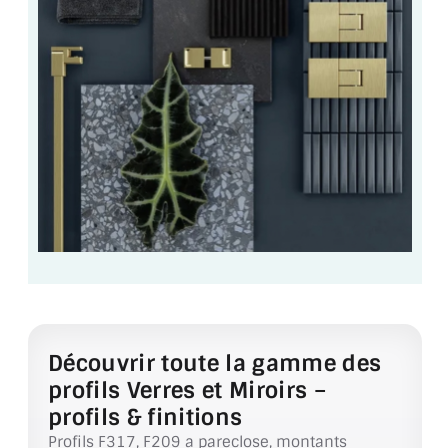
ACCESSOIRES & QUINCAILLERIE
CATALOGUE DE PROFILS ET FIXATION DU
VERRE
LES FIXATIONS POUR MIROIR
LES PROFILS PAROI DE VERRE
VITRINE EN VERRE
CONNECTEURS ET ASSEMBLAGE DE VERRES
PLATS ET CORNIÈRES
Découvrir toute la gamme des
LES CHARNIÈRES DE PORTE EN VERRE
profils Verres et Miroirs –
profils & finitions
BOUTONS ET POIGNÉES
Profils F317, F209 a pareclose, montants