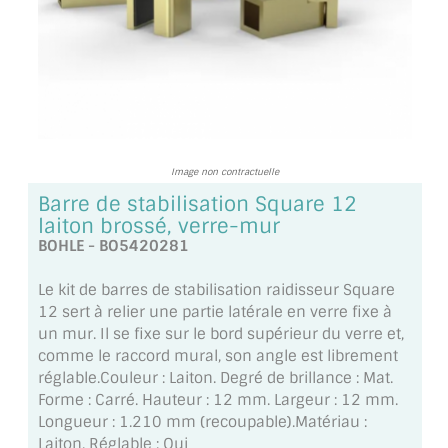
TOUS LES TARIFS AU M2
GUIDE : CHOIX PAR UTILISATION
INSPIRATIONS ET NOUVEAUTÉS
AMBIANCE LAITON BROSSÉ
Image non contractuelle
MIROIRS VIEILLIS AMBIANCE BRASSERIE
Barre de stabilisation Square 12
laiton brossé, verre-mur
MIROIR SUR MESURE
BOHLE - BO5420281
MIROIR VIEILLI
Le kit de barres de stabilisation raidisseur Square
12 sert à relier une partie latérale en verre fixe à
MIROIR DÉCORATIF DE COULEUR
un mur. Il se fixe sur le bord supérieur du verre et,
comme le raccord mural, son angle est librement
LOTS DE MIROIRS EN MOZAÏQUE
réglable.Couleur : Laiton. Degré de brillance : Mat.
Forme : Carré. Hauteur : 12 mm. Largeur : 12 mm.
MIROIR POUR PORTE
Longueur : 1.210 mm (recoupable).Matériau :
Laiton. Réglable : Oui