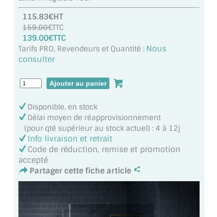
MIROIR DE SALLE DE BAIN
115.83€HT
159.00
€TTC
MIROIR PAROI DE DOUCHE
139.00€TTC
Nous
Tarifs PRO, Revendeurs et Quantité :
MIROIR POUR SALLE DE SPORT
consulter
MIROIR POUR SALLE DE DANSE
MIROIR ENCADRÉ
Disponible, en stock
MIROIR TV
Délai moyen de réapprovisionnement
(pour qté supérieur au stock actuel) : 4 à 12j
VERRE SUR MESURE
Info livraison et retrait
Code de réduction, remise et promotion
VERRE EXTRACLAIR
accepté
Partager cette fiche article
VERRE TREMPÉ (SÉCURIT)
PAROI DE DOUCHE