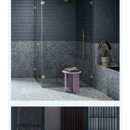
VERRE FEUILLETÉ
VERRE ANTI-REFLET
VERRE LAQUÉ/CRÉDENCE
VERRE FEUILLETÉ/TREMPÉ
DALLE DE SOL EN VERRE
PORTE EN VERRE
GARDE CORPS EN VERRE
VERRIÈRE TYPE ATELIER
VERRES TEXTURÉS
PLEXIGLAS PMMA
DOUBLE VITRAGE