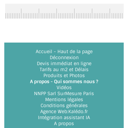
CONSEILS / AIDE
A PROPOS DE LA LIVRAISON
COMPTE PRO
MON PANIER
Accueil
-
Haut de la page
Déconnexion
PLAN DU SITE
Devis immédiat en ligne
Tarifs au m2 et Délais
DÉCONNEXION
Produits et Photos
A propos - Qui sommes nous ?
NOUS TROUVER - BUC 78
Vidéos
NNPP Sarl SurMesure Paris
NOUS CONTACTER
Mentions légales
Conditions générales
Agence Web
:
Kalédo.fr
Intégration assistant IA
A propos