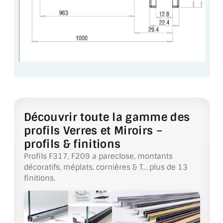
VERRE FEUILLETÉ
VERRE ANTI-REFLET
VERRE LAQUÉ/CRÉDENCE
VERRE FEUILLETÉ/TREMPÉ
DALLE DE SOL EN VERRE
PORTE EN VERRE
Découvrir toute la gamme des
profils Verres et Miroirs –
GARDE CORPS EN VERRE
profils & finitions
Profils F317, F209 a pareclose, montants
VERRIÈRE TYPE ATELIER
décoratifs, méplats, cornières & T… plus de 13
finitions.
VERRES TEXTURÉS
PLEXIGLAS PMMA
DOUBLE VITRAGE