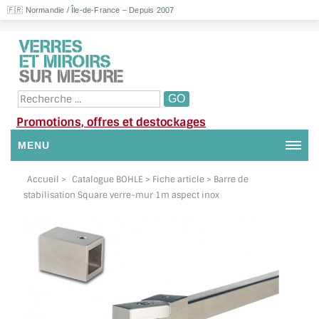
🇫🇷 Normandie / Île-de-France – Depuis 2007
Promotions, offres et destockages
MENU
NOUS CONTACTER
Accueil
>
Catalogue BOHLE
> Fiche article > Barre de
stabilisation Square verre-mur 1m aspect inox
MON COMPTE / SE CONNECTER
DEMANDE DE DEVIS
SUIVI DE DEVIS
SUIVI DE COMMANDE