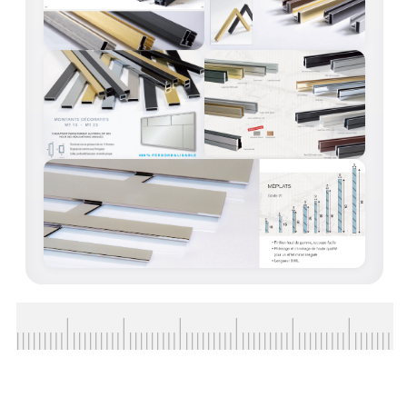
ACCESSOIRES & QUINCAILLERIE
CATALOGUE DE PROFILS ET FIXATION DU
VERRE
LES FIXATIONS POUR MIROIR
LES PROFILS PAROI DE VERRE
VITRINE EN VERRE
CONNECTEURS ET ASSEMBLAGE DE VERRES
PLATS ET CORNIÈRES
LES CHARNIÈRES DE PORTE EN VERRE
BOUTONS ET POIGNÉES