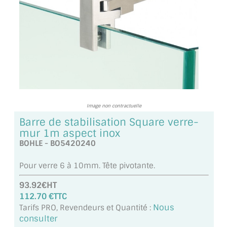
TOUS LES TARIFS AU M2
GUIDE : CHOIX PAR UTILISATION
INSPIRATIONS ET NOUVEAUTÉS
AMBIANCE LAITON BROSSÉ
MIROIRS VIEILLIS AMBIANCE BRASSERIE
Image non contractuelle
Barre de stabilisation Square verre-
MIROIR SUR MESURE
mur 1m aspect inox
BOHLE - BO5420240
MIROIR VIEILLI
Pour verre 6 à 10mm. Tête pivotante.
MIROIR DÉCORATIF DE COULEUR
93.92€HT
LOTS DE MIROIRS EN MOZAÏQUE
112.70 €TTC
Nous
Tarifs PRO, Revendeurs et Quantité :
MIROIR POUR PORTE
consulter