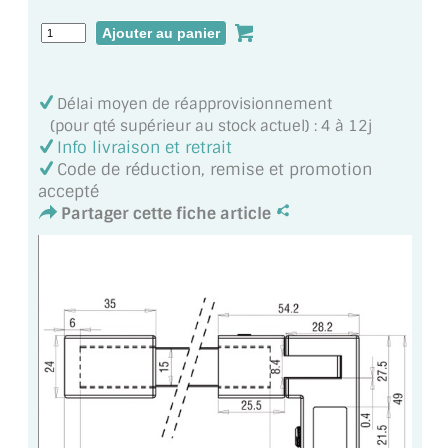
MIROIR DE SALLE DE BAIN
MIROIR PAROI DE DOUCHE
MIROIR POUR SALLE DE SPORT
Délai moyen de réapprovisionnement
(pour qté supérieur au stock actuel) : 4 à 12j
Info livraison et retrait
MIROIR POUR SALLE DE DANSE
Code de réduction, remise et promotion
accepté
MIROIR ENCADRÉ
Partager cette fiche article
MIROIR TV
VERRE SUR MESURE
VERRE EXTRACLAIR
VERRE TREMPÉ (SÉCURIT)
PAROI DE DOUCHE