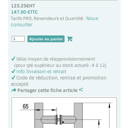
MIROIR DE SALLE DE BAIN
123.25€HT
147.90 €TTC
MIROIR PAROI DE DOUCHE
Nous
Tarifs PRO, Revendeurs et Quantité :
consulter
MIROIR POUR SALLE DE SPORT
MIROIR POUR SALLE DE DANSE
MIROIR ENCADRÉ
Délai moyen de réapprovisionnement
(pour qté supérieur au stock actuel) : 4 à 12j
MIROIR TV
Info livraison et retrait
Code de réduction, remise et promotion
VERRE SUR MESURE
accepté
Partager cette fiche article
VERRE EXTRACLAIR
VERRE TREMPÉ (SÉCURIT)
PAROI DE DOUCHE