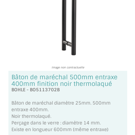
TOUS LES TARIFS AU M2
GUIDE : CHOIX PAR UTILISATION
INSPIRATIONS ET NOUVEAUTÉS
AMBIANCE LAITON BROSSÉ
MIROIRS VIEILLIS AMBIANCE BRASSERIE
Image non contractuelle
MIROIR SUR MESURE
Bâton de maréchal 500mm entraxe
400mm finition noir thermolaqué
MIROIR VIEILLI
BOHLE - BO5113702B
MIROIR DÉCORATIF DE COULEUR
Bâton de maréchal diamètre 25mm. 500mm
entraxe 400mm.
LOTS DE MIROIRS EN MOZAÏQUE
Noir thermolaqué.
Perçage dans le verre : diamètre 14 mm.
MIROIR POUR PORTE
Existe en longueur 600mm (même entraxe)