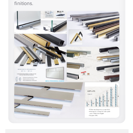
finitions.
ACCESSOIRES & QUINCAILLERIE
CATALOGUE DE PROFILS ET FIXATION DU
VERRE
LES FIXATIONS POUR MIROIR
LES PROFILS PAROI DE VERRE
VITRINE EN VERRE
CONNECTEURS ET ASSEMBLAGE DE VERRES
PLATS ET CORNIÈRES
LES CHARNIÈRES DE PORTE EN VERRE
BOUTONS ET POIGNÉES