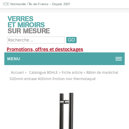
🇫🇷 Normandie / Île-de-France – Depuis 2007
Promotions, offres et destockages
MENU
NOUS CONTACTER
Accueil
>
Catalogue BOHLE
> Fiche article > Bâton de maréchal
500mm entraxe 400mm finition noir thermolaqué
MON COMPTE / SE CONNECTER
DEMANDE DE DEVIS
SUIVI DE DEVIS
SUIVI DE COMMANDE