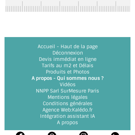
BARRES DE STABILISATION
JOINTS D'ÉTANCHÉITÉS
FIXATION GARDES CORPS
SYSTÈMES PIVOTANTS
Accueil
-
Haut de la page
Déconnexion
SYSTÈMES COULISSANTS
Devis immédiat en ligne
Tarifs au m2 et Délais
LE CATALOGUE ACCESSOIRES
Produits et Photos
(STROMBINOSCOPE)
A propos - Qui sommes nous ?
Vidéos
ACCESSOIRES EN PROMOTIONS
NNPP Sarl SurMesure Paris
Mentions légales
EXEMPLES, RÉALISATIONS, INSPIRATIONS
Conditions générales
Agence Web
:
Kalédo.fr
Intégration assistant IA
NUANCIER RAL
A propos
COMMENT COUPER DU VERRE ?