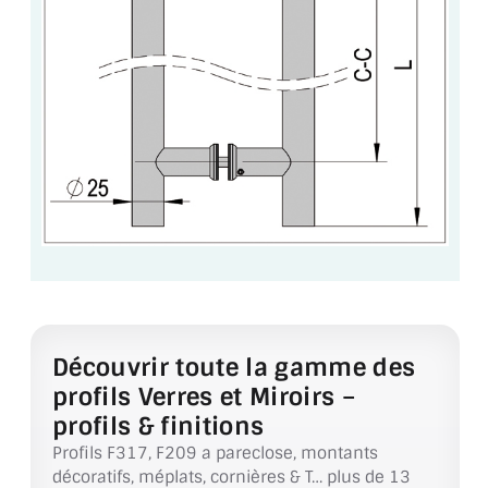
VERRE FEUILLETÉ
VERRE ANTI-REFLET
VERRE LAQUÉ/CRÉDENCE
VERRE FEUILLETÉ/TREMPÉ
DALLE DE SOL EN VERRE
PORTE EN VERRE
GARDE CORPS EN VERRE
VERRIÈRE TYPE ATELIER
Découvrir toute la gamme des
profils Verres et Miroirs –
VERRES TEXTURÉS
profils & finitions
PLEXIGLAS PMMA
Profils F317, F209 a pareclose, montants
décoratifs, méplats, cornières & T… plus de 13
DOUBLE VITRAGE