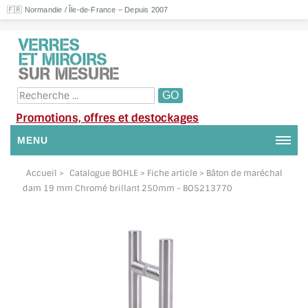
🇫🇷 Normandie / Île-de-France – Depuis 2007
Promotions, offres et destockages
MENU
NOUS CONTACTER
Accueil
>
Catalogue BOHLE
> Fiche article > Bâton de maréchal
dam 19 mm Chromé brillant 250mm - BO5213770
MON COMPTE / SE CONNECTER
DEMANDE DE DEVIS
SUIVI DE DEVIS
SUIVI DE COMMANDE