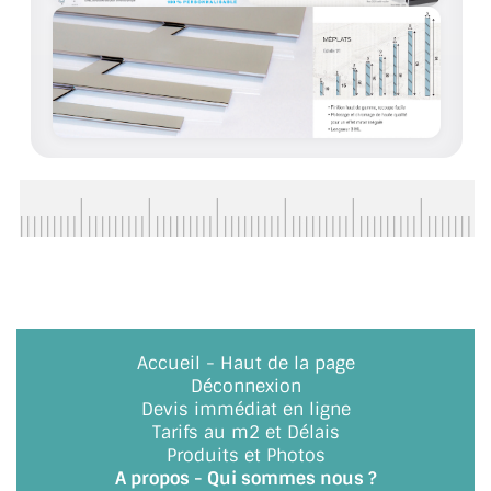
BARRES DE STABILISATION
JOINTS D'ÉTANCHÉITÉS
FIXATION GARDES CORPS
SYSTÈMES PIVOTANTS
SYSTÈMES COULISSANTS
LE CATALOGUE ACCESSOIRES
(STROMBINOSCOPE)
ACCESSOIRES EN PROMOTIONS
Accueil
-
Haut de la page
EXEMPLES, RÉALISATIONS, INSPIRATIONS
Déconnexion
Devis immédiat en ligne
NUANCIER RAL
Tarifs au m2 et Délais
Produits et Photos
COMMENT COUPER DU VERRE ?
A propos - Qui sommes nous ?