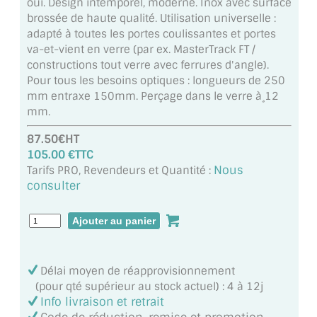
oui. Design intemporel, moderne. Inox avec surface
MIROIR DE SALLE DE BAIN
brossée de haute qualité. Utilisation universelle :
adapté à toutes les portes coulissantes et portes
MIROIR PAROI DE DOUCHE
va-et-vient en verre (par ex. MasterTrack FT /
constructions tout verre avec ferrures d'angle).
MIROIR POUR SALLE DE SPORT
Pour tous les besoins optiques : longueurs de 250
mm entraxe 150mm. Perçage dans le verre à¸12
MIROIR POUR SALLE DE DANSE
mm.
MIROIR ENCADRÉ
87.50€HT
105.00 €TTC
MIROIR TV
Nous
Tarifs PRO, Revendeurs et Quantité :
consulter
VERRE SUR MESURE
VERRE EXTRACLAIR
VERRE TREMPÉ (SÉCURIT)
Délai moyen de réapprovisionnement
(pour qté supérieur au stock actuel) : 4 à 12j
PAROI DE DOUCHE
Info livraison et retrait