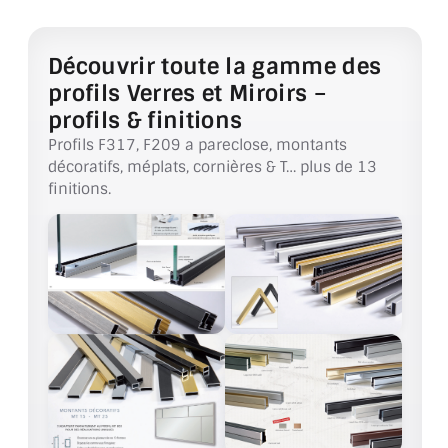
ACCESSOIRES & QUINCAILLERIE
Découvrir toute la gamme des
profils Verres et Miroirs –
CATALOGUE DE PROFILS ET FIXATION DU
VERRE
profils & finitions
Profils F317, F209 a pareclose, montants
LES FIXATIONS POUR MIROIR
décoratifs, méplats, cornières & T… plus de 13
finitions.
LES PROFILS PAROI DE VERRE
VITRINE EN VERRE
CONNECTEURS ET ASSEMBLAGE DE VERRES
PLATS ET CORNIÈRES
LES CHARNIÈRES DE PORTE EN VERRE
BOUTONS ET POIGNÉES