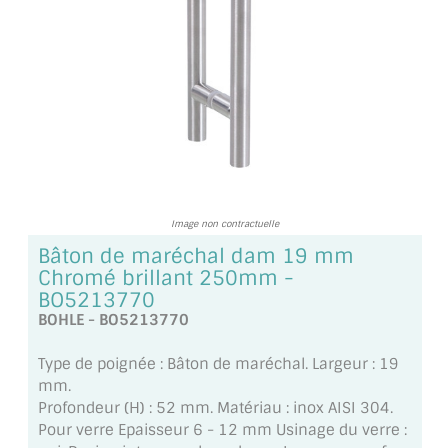
TOUS LES TARIFS AU M2
GUIDE : CHOIX PAR UTILISATION
INSPIRATIONS ET NOUVEAUTÉS
AMBIANCE LAITON BROSSÉ
MIROIRS VIEILLIS AMBIANCE BRASSERIE
Image non contractuelle
MIROIR SUR MESURE
Bâton de maréchal dam 19 mm
Chromé brillant 250mm -
MIROIR VIEILLI
BO5213770
BOHLE - BO5213770
MIROIR DÉCORATIF DE COULEUR
Type de poignée : Bâton de maréchal. Largeur : 19
LOTS DE MIROIRS EN MOZAÏQUE
mm.
Profondeur (H) : 52 mm. Matériau : inox AISI 304.
MIROIR POUR PORTE
Pour verre Epaisseur 6 - 12 mm Usinage du verre :