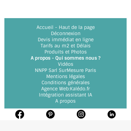
BARRES DE STABILISATION
JOINTS D'ÉTANCHÉITÉS
Accueil
-
Haut de la page
FIXATION GARDES CORPS
Déconnexion
Devis immédiat en ligne
SYSTÈMES PIVOTANTS
Tarifs au m2 et Délais
Produits et Photos
SYSTÈMES COULISSANTS
A propos - Qui sommes nous ?
Vidéos
LE CATALOGUE ACCESSOIRES
NNPP Sarl SurMesure Paris
(STROMBINOSCOPE)
Mentions légales
Conditions générales
ACCESSOIRES EN PROMOTIONS
Agence Web
:
Kalédo.fr
Intégration assistant IA
EXEMPLES, RÉALISATIONS, INSPIRATIONS
A propos
NUANCIER RAL
COMMENT COUPER DU VERRE ?