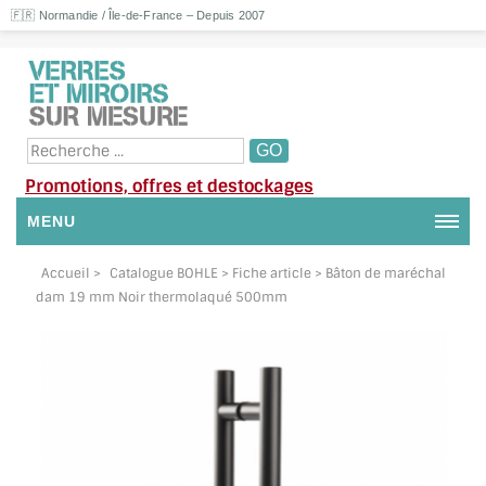
🇫🇷 Normandie / Île-de-France – Depuis 2007
Promotions, offres et destockages
MENU
NOUS CONTACTER
Accueil
>
Catalogue BOHLE
> Fiche article > Bâton de maréchal
dam 19 mm Noir thermolaqué 500mm
MON COMPTE / SE CONNECTER
DEMANDE DE DEVIS
SUIVI DE DEVIS
SUIVI DE COMMANDE