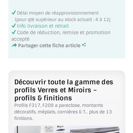
VERRE FEUILLETÉ
Délai moyen de réapprovisionnement
VERRE ANTI-REFLET
(pour qté supérieur au stock actuel) : 4 à 12j
Info livraison et retrait
VERRE LAQUÉ/CRÉDENCE
Code de réduction, remise et promotion
accepté
VERRE FEUILLETÉ/TREMPÉ
Partager cette fiche article
DALLE DE SOL EN VERRE
PORTE EN VERRE
Découvrir toute la gamme des
GARDE CORPS EN VERRE
profils Verres et Miroirs –
VERRIÈRE TYPE ATELIER
profils & finitions
Profils F317, F209 a pareclose, montants
VERRES TEXTURÉS
décoratifs, méplats, cornières & T… plus de 13
finitions.
PLEXIGLAS PMMA
DOUBLE VITRAGE