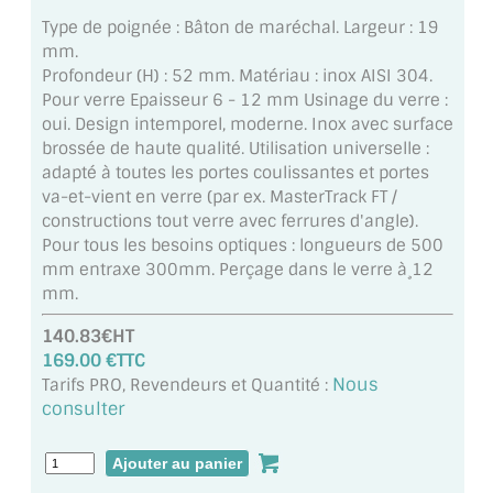
MIROIR DE SALLE DE BAIN
Type de poignée : Bâton de maréchal. Largeur : 19
mm.
MIROIR PAROI DE DOUCHE
Profondeur (H) : 52 mm. Matériau : inox AISI 304.
Pour verre Epaisseur 6 - 12 mm Usinage du verre :
MIROIR POUR SALLE DE SPORT
oui. Design intemporel, moderne. Inox avec surface
brossée de haute qualité. Utilisation universelle :
MIROIR POUR SALLE DE DANSE
adapté à toutes les portes coulissantes et portes
va-et-vient en verre (par ex. MasterTrack FT /
MIROIR ENCADRÉ
constructions tout verre avec ferrures d'angle).
Pour tous les besoins optiques : longueurs de 500
MIROIR TV
mm entraxe 300mm. Perçage dans le verre à¸12
mm.
VERRE SUR MESURE
140.83€HT
VERRE EXTRACLAIR
169.00 €TTC
Nous
Tarifs PRO, Revendeurs et Quantité :
VERRE TREMPÉ (SÉCURIT)
consulter
PAROI DE DOUCHE