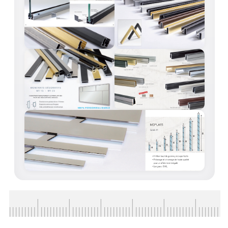
ACCESSOIRES & QUINCAILLERIE
CATALOGUE DE PROFILS ET FIXATION DU
VERRE
LES FIXATIONS POUR MIROIR
LES PROFILS PAROI DE VERRE
VITRINE EN VERRE
CONNECTEURS ET ASSEMBLAGE DE VERRES
PLATS ET CORNIÈRES
LES CHARNIÈRES DE PORTE EN VERRE
BOUTONS ET POIGNÉES