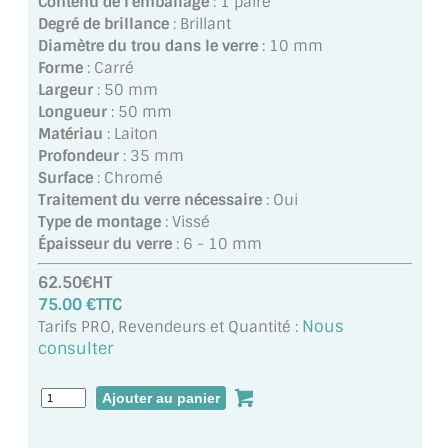
Contenu de l'emballage
: 1 paire
MIROIR DE SALLE DE BAIN
Degré de brillance
: Brillant
Diamètre du trou dans le verre
: 10 mm
MIROIR PAROI DE DOUCHE
Forme
: Carré
Largeur
: 50 mm
MIROIR POUR SALLE DE SPORT
Longueur
: 50 mm
Matériau
: Laiton
MIROIR POUR SALLE DE DANSE
Profondeur
: 35 mm
Surface
: Chromé
MIROIR ENCADRÉ
Traitement du verre nécessaire
: Oui
Type de montage
: Vissé
MIROIR TV
Épaisseur du verre
: 6 - 10 mm
VERRE SUR MESURE
62.50€HT
75.00 €TTC
VERRE EXTRACLAIR
Nous
Tarifs PRO, Revendeurs et Quantité :
consulter
VERRE TREMPÉ (SÉCURIT)
PAROI DE DOUCHE