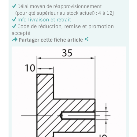
VERRE FEUILLETÉ
Délai moyen de réapprovisionnement
(pour qté supérieur au stock actuel) : 4 à 12j
VERRE ANTI-REFLET
Info livraison et retrait
Code de réduction, remise et promotion
VERRE LAQUÉ/CRÉDENCE
accepté
Partager cette fiche article
VERRE FEUILLETÉ/TREMPÉ
DALLE DE SOL EN VERRE
PORTE EN VERRE
GARDE CORPS EN VERRE
VERRIÈRE TYPE ATELIER
VERRES TEXTURÉS
PLEXIGLAS PMMA
DOUBLE VITRAGE