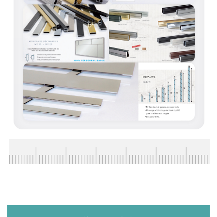
BARRES DE STABILISATION
JOINTS D'ÉTANCHÉITÉS
FIXATION GARDES CORPS
SYSTÈMES PIVOTANTS
SYSTÈMES COULISSANTS
LE CATALOGUE ACCESSOIRES
(STROMBINOSCOPE)
ACCESSOIRES EN PROMOTIONS
EXEMPLES, RÉALISATIONS, INSPIRATIONS
NUANCIER RAL
COMMENT COUPER DU VERRE ?