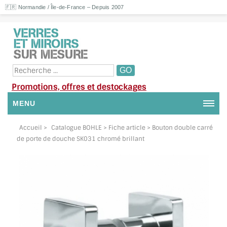
🇫🇷 Normandie / Île-de-France – Depuis 2007
Promotions, offres et destockages
MENU
NOUS CONTACTER
Accueil
>
Catalogue BOHLE
> Fiche article > Bouton double carré
de porte de douche SK031 chromé brillant
MON COMPTE / SE CONNECTER
DEMANDE DE DEVIS
SUIVI DE DEVIS
SUIVI DE COMMANDE