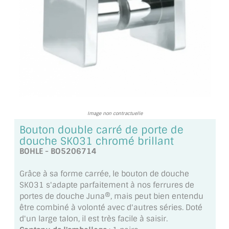
TOUS LES TARIFS AU M2
GUIDE : CHOIX PAR UTILISATION
INSPIRATIONS ET NOUVEAUTÉS
AMBIANCE LAITON BROSSÉ
MIROIRS VIEILLIS AMBIANCE BRASSERIE
Image non contractuelle
MIROIR SUR MESURE
Bouton double carré de porte de
douche SK031 chromé brillant
MIROIR VIEILLI
BOHLE - BO5206714
MIROIR DÉCORATIF DE COULEUR
Grâce à sa forme carrée, le bouton de douche
SK031 s'adapte parfaitement à nos ferrures de
LOTS DE MIROIRS EN MOZAÏQUE
portes de douche Juna®, mais peut bien entendu
être combiné à volonté avec d'autres séries. Doté
MIROIR POUR PORTE
d'un large talon, il est très facile à saisir.