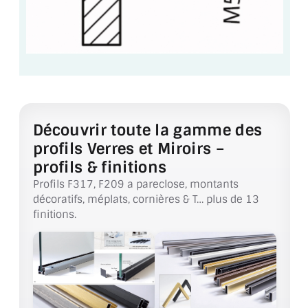
ACCESSOIRES & QUINCAILLERIE
CATALOGUE DE PROFILS ET FIXATION DU
VERRE
LES FIXATIONS POUR MIROIR
Découvrir toute la gamme des
LES PROFILS PAROI DE VERRE
profils Verres et Miroirs –
profils & finitions
VITRINE EN VERRE
Profils F317, F209 a pareclose, montants
CONNECTEURS ET ASSEMBLAGE DE VERRES
décoratifs, méplats, cornières & T… plus de 13
finitions.
PLATS ET CORNIÈRES
LES CHARNIÈRES DE PORTE EN VERRE
BOUTONS ET POIGNÉES