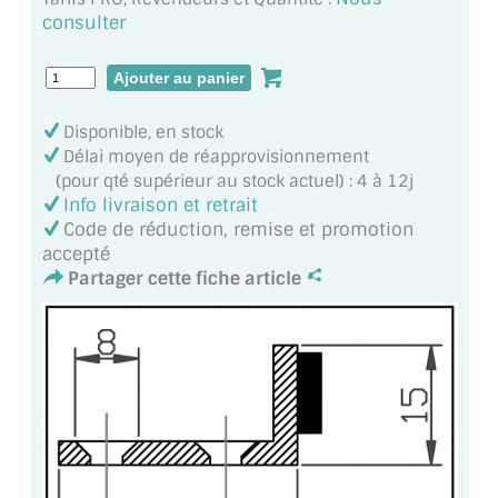
MIROIR DE SALLE DE BAIN
consulter
MIROIR PAROI DE DOUCHE
MIROIR POUR SALLE DE SPORT
Disponible, en stock
Délai moyen de réapprovisionnement
MIROIR POUR SALLE DE DANSE
(pour qté supérieur au stock actuel) : 4 à 12j
Info livraison et retrait
MIROIR ENCADRÉ
Code de réduction, remise et promotion
accepté
MIROIR TV
Partager cette fiche article
VERRE SUR MESURE
VERRE EXTRACLAIR
VERRE TREMPÉ (SÉCURIT)
PAROI DE DOUCHE