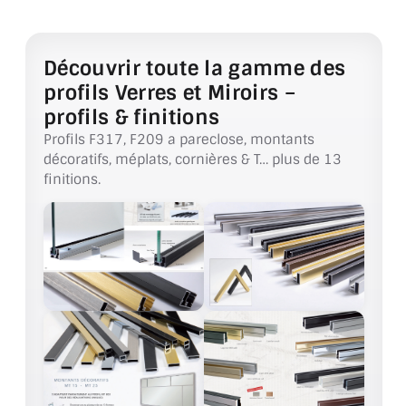
BARRES DE STABILISATION
JOINTS D'ÉTANCHÉITÉS
Découvrir toute la gamme des
profils Verres et Miroirs –
FIXATION GARDES CORPS
profils & finitions
SYSTÈMES PIVOTANTS
Profils F317, F209 a pareclose, montants
décoratifs, méplats, cornières & T… plus de 13
SYSTÈMES COULISSANTS
finitions.
LE CATALOGUE ACCESSOIRES
(STROMBINOSCOPE)
ACCESSOIRES EN PROMOTIONS
EXEMPLES, RÉALISATIONS, INSPIRATIONS
NUANCIER RAL
COMMENT COUPER DU VERRE ?