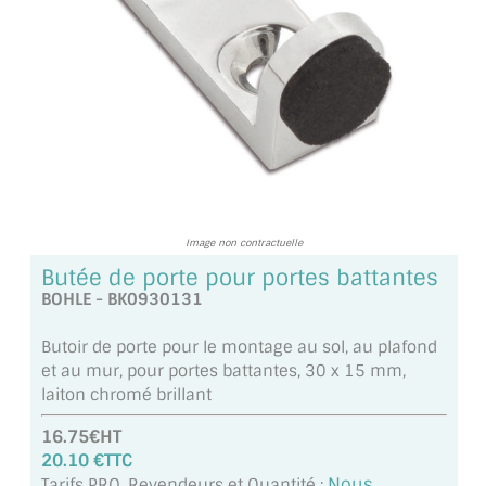
TOUS LES TARIFS AU M2
GUIDE : CHOIX PAR UTILISATION
INSPIRATIONS ET NOUVEAUTÉS
AMBIANCE LAITON BROSSÉ
MIROIRS VIEILLIS AMBIANCE BRASSERIE
Image non contractuelle
MIROIR SUR MESURE
Butée de porte pour portes battantes
BOHLE - BK0930131
MIROIR VIEILLI
Butoir de porte pour le montage au sol, au plafond
MIROIR DÉCORATIF DE COULEUR
et au mur, pour portes battantes, 30 x 15 mm,
laiton chromé brillant
LOTS DE MIROIRS EN MOZAÏQUE
16.75€HT
MIROIR POUR PORTE
20.10 €TTC
Nous
Tarifs PRO, Revendeurs et Quantité :