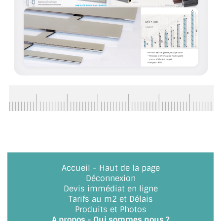
CONSEILS / AIDE
A PROPOS DE LA LIVRAISON
COMPTE PRO
MON PANIER
PLAN DU SITE
DÉCONNEXION
NOUS TROUVER - BUC 78
NOUS CONTACTER
Accueil
-
Haut de la page
Déconnexion
Devis immédiat en ligne
Tarifs au m2 et Délais
Produits et Photos
A propos - Qui sommes nous ?