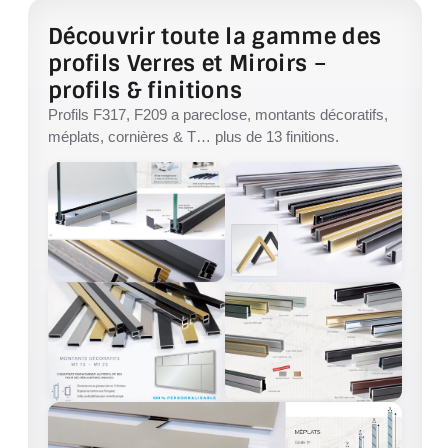
VERRE FEUILLETÉ
Découvrir toute la gamme des
VERRE ANTI-REFLET
profils Verres et Miroirs –
profils & finitions
VERRE LAQUÉ/CRÉDENCE
Profils F317, F209 a pareclose, montants décoratifs,
méplats, cornières & T… plus de 13 finitions.
VERRE FEUILLETÉ/TREMPÉ
DALLE DE SOL EN VERRE
PORTE EN VERRE
GARDE CORPS EN VERRE
VERRIÈRE TYPE ATELIER
VERRES TEXTURÉS
PLEXIGLAS PMMA
DOUBLE VITRAGE