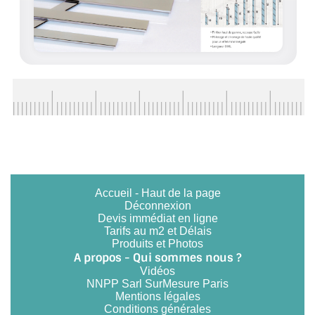
ACCESSOIRES & QUINCAILLERIE
CATALOGUE DE PROFILS ET FIXATION DU
VERRE
LES FIXATIONS POUR MIROIR
LES PROFILS PAROI DE VERRE
VITRINE EN VERRE
Accueil
-
Haut de la page
CONNECTEURS ET ASSEMBLAGE DE VERRES
Déconnexion
Devis immédiat en ligne
PLATS ET CORNIÈRES
Tarifs au m2 et Délais
Produits et Photos
A propos - Qui sommes nous ?
LES CHARNIÈRES DE PORTE EN VERRE
Vidéos
NNPP Sarl SurMesure Paris
BOUTONS ET POIGNÉES
Mentions légales
Conditions générales