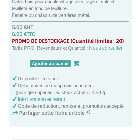
Cales bois pour double vitrage ou vitrage simple et
MIROIR DE SALLE DE BAIN
feuilleté en fond de feuillure.
Fenêtre ou châssis de verrières métal.
MIROIR PAROI DE DOUCHE
5.00 €HT
MIROIR POUR SALLE DE SPORT
6.00 €TTC
PROMO DE DESTOCKAGE (Quantité limitée : 20)
MIROIR POUR SALLE DE DANSE
Tarifs PRO, Revendeurs et Quantité :
Nous consulter
MIROIR ENCADRÉ
MIROIR TV
Disponible, en stock
Délai moyen de réapprovisionnement
VERRE SUR MESURE
(pour qté supérieur au stock actuel) : 4 à 12j
Info livraison et retrait
VERRE EXTRACLAIR
Code de réduction, remise et promotion accepté
Partager cette fiche article
VERRE TREMPÉ (SÉCURIT)
PAROI DE DOUCHE