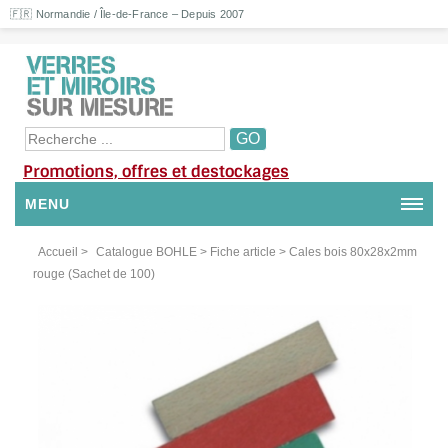
🇫🇷 Normandie / Île-de-France – Depuis 2007
Promotions, offres et destockages
MENU
NOUS CONTACTER
Accueil
>
Catalogue BOHLE
> Fiche article > Cales bois 80x28x2mm
rouge (Sachet de 100)
MON COMPTE / SE CONNECTER
DEMANDE DE DEVIS
SUIVI DE DEVIS
SUIVI DE COMMANDE