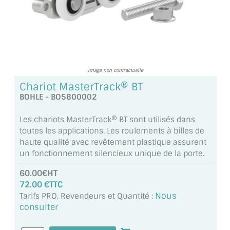
TOUS LES TARIFS AU M2
GUIDE : CHOIX PAR UTILISATION
INSPIRATIONS ET NOUVEAUTÉS
Image non contractuelle
AMBIANCE LAITON BROSSÉ
Chariot MasterTrack® BT
BOHLE - BO5800002
MIROIRS VIEILLIS AMBIANCE BRASSERIE
Les chariots MasterTrack® BT sont utilisés dans
MIROIR SUR MESURE
toutes les applications. Les roulements à billes de
haute qualité avec revêtement plastique assurent
MIROIR VIEILLI
un fonctionnement silencieux unique de la porte.
MIROIR DÉCORATIF DE COULEUR
60.00€HT
72.00 €TTC
LOTS DE MIROIRS EN MOZAÏQUE
Nous
Tarifs PRO, Revendeurs et Quantité :
consulter
MIROIR POUR PORTE