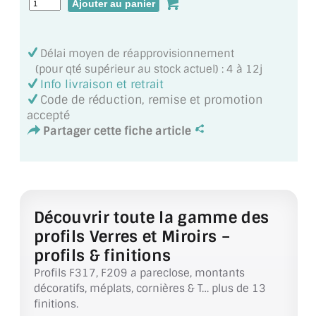
MIROIR DE SALLE DE BAIN
MIROIR PAROI DE DOUCHE
Délai moyen de réapprovisionnement
(pour qté supérieur au stock actuel) : 4 à 12j
MIROIR POUR SALLE DE SPORT
Info livraison et retrait
Code de réduction, remise et promotion
MIROIR POUR SALLE DE DANSE
accepté
Partager cette fiche article
MIROIR ENCADRÉ
MIROIR TV
VERRE SUR MESURE
Découvrir toute la gamme des
VERRE EXTRACLAIR
profils Verres et Miroirs –
profils & finitions
VERRE TREMPÉ (SÉCURIT)
Profils F317, F209 a pareclose, montants
décoratifs, méplats, cornières & T… plus de 13
PAROI DE DOUCHE
finitions.