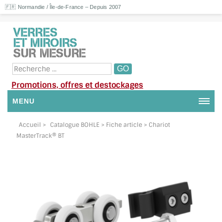
🇫🇷 Normandie / Île-de-France – Depuis 2007
Promotions, offres et destockages
MENU
NOUS CONTACTER
Accueil
>
Catalogue BOHLE
> Fiche article > Chariot
MasterTrack® BT
MON COMPTE / SE CONNECTER
DEMANDE DE DEVIS
SUIVI DE DEVIS
SUIVI DE COMMANDE