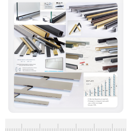
VERRE FEUILLETÉ
VERRE ANTI-REFLET
VERRE LAQUÉ/CRÉDENCE
VERRE FEUILLETÉ/TREMPÉ
DALLE DE SOL EN VERRE
PORTE EN VERRE
GARDE CORPS EN VERRE
VERRIÈRE TYPE ATELIER
VERRES TEXTURÉS
PLEXIGLAS PMMA
DOUBLE VITRAGE