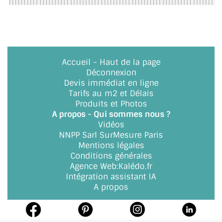
ACCESSOIRES & QUINCAILLERIE
CATALOGUE DE PROFILS ET FIXATION DU
VERRE
Accueil
-
Haut de la page
Déconnexion
LES FIXATIONS POUR MIROIR
Devis immédiat en ligne
Tarifs au m2 et Délais
LES PROFILS PAROI DE VERRE
Produits et Photos
A propos - Qui sommes nous ?
VITRINE EN VERRE
Vidéos
NNPP Sarl SurMesure Paris
CONNECTEURS ET ASSEMBLAGE DE VERRES
Mentions légales
Conditions générales
PLATS ET CORNIÈRES
Agence Web
:
Kalédo.fr
Intégration assistant IA
LES CHARNIÈRES DE PORTE EN VERRE
A propos
BOUTONS ET POIGNÉES