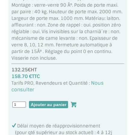
MIROIR DE SALLE DE BAIN
Montage : verre-verre 90 Â°. Poids de porte maxi.
par paire : 40 kg. Hauteur de porte max. 2000 mm.
MIROIR PAROI DE DOUCHE
Largeur de porte max. 1000 mm. Matériau: laiton.
affleurant : non. Zone de rappel : oui. position zéro
MIROIR POUR SALLE DE SPORT
réglable : oui. Vis invisibles sur la charnià¨re : non.
mécanisme de came levante : non. Epaisseur de
MIROIR POUR SALLE DE DANSE
verre 8, 10, 12 mm. Fermeture automatique à
partir de 15Â° . Réglage du point 0 en continu.
MIROIR ENCADRÉ
Visserie non incluse.
132.25€HT
MIROIR TV
158.70 €TTC
Nous
Tarifs PRO, Revendeurs et Quantité :
VERRE SUR MESURE
consulter
VERRE EXTRACLAIR
VERRE TREMPÉ (SÉCURIT)
PAROI DE DOUCHE
Délai moyen de réapprovisionnement
(pour qté supérieur au stock actuel) : 4 à 12j