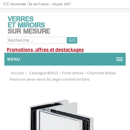
🇫🇷 Normandie / Île-de-France – Depuis 2007
Promotions, offres et destockages
MENU
NOUS CONTACTER
Accueil
>
Catalogue BOHLE
> Fiche article > Charnière Bilbao
Premium verre-verre 90 degre chromé brillant
MON COMPTE / SE CONNECTER
DEMANDE DE DEVIS
SUIVI DE DEVIS
SUIVI DE COMMANDE