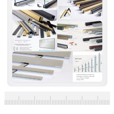
BARRES DE STABILISATION
JOINTS D'ÉTANCHÉITÉS
FIXATION GARDES CORPS
SYSTÈMES PIVOTANTS
SYSTÈMES COULISSANTS
LE CATALOGUE ACCESSOIRES
(STROMBINOSCOPE)
ACCESSOIRES EN PROMOTIONS
EXEMPLES, RÉALISATIONS, INSPIRATIONS
NUANCIER RAL
COMMENT COUPER DU VERRE ?