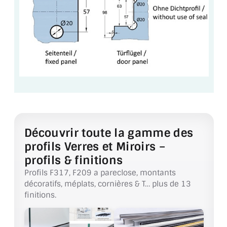
ACCESSOIRES & QUINCAILLERIE
CATALOGUE DE PROFILS ET FIXATION DU
VERRE
LES FIXATIONS POUR MIROIR
LES PROFILS PAROI DE VERRE
VITRINE EN VERRE
Découvrir toute la gamme des
profils Verres et Miroirs –
CONNECTEURS ET ASSEMBLAGE DE VERRES
profils & finitions
PLATS ET CORNIÈRES
Profils F317, F209 a pareclose, montants
décoratifs, méplats, cornières & T… plus de 13
LES CHARNIÈRES DE PORTE EN VERRE
finitions.
BOUTONS ET POIGNÉES