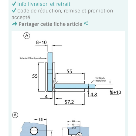
VERRE FEUILLETÉ
Info livraison et retrait
Code de réduction, remise et promotion
VERRE ANTI-REFLET
accepté
Partager cette fiche article
VERRE LAQUÉ/CRÉDENCE
VERRE FEUILLETÉ/TREMPÉ
DALLE DE SOL EN VERRE
PORTE EN VERRE
GARDE CORPS EN VERRE
VERRIÈRE TYPE ATELIER
VERRES TEXTURÉS
PLEXIGLAS PMMA
DOUBLE VITRAGE