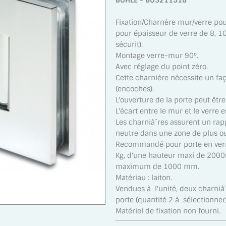
BOHLE - BO5211516
Fixation/Charnère mur/verre pou
pour épaisseur de verre de 8, 
sécurit).
Montage verre-mur 90°.
Avec réglage du point zéro.
Cette charnière nécessite un fa
(encoches).
L'ouverture de la porte peut être
L'écart entre le mur et le verre 
Les charnià¨res assurent un rap
neutre dans une zone de plus o
Recommandé pour porte en ver
Kg, d'une hauteur maxi de 2000
maximum de 1000 mm.
Matériau : laiton.
Vendues à l'unité, deux charnià
porte (quantité 2 à sélectionner
Matériel de fixation non fourni.