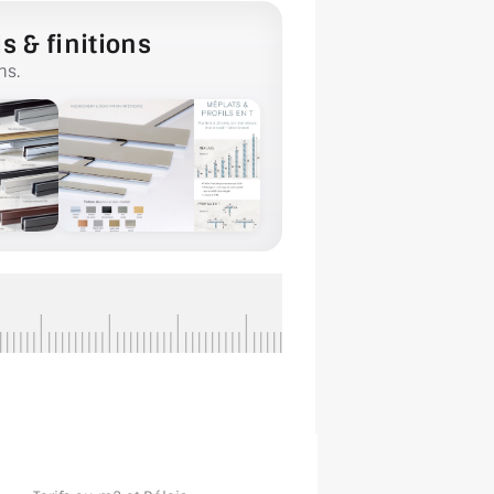
s & finitions
ns.