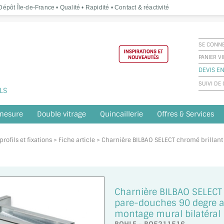
épôt Île-de-France • Qualité • Rapidité • Contact & réactivité
SE CONN
PANIER V
DEVIS EN
SUIVI D
LS
 mesure
Double vitrage
Quincaillerie
Offres & Services
rofils et fixations
> Fiche article > Charnière BILBAO SELECT chromé brillan
Charnière BILBAO SELECT 
pare-douches 90 degre av
montage mural bilatéral