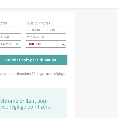
ECTER
NOUS CONTACTER
IDE
LIVRAISON
&
HORAIRES
 LIGNE
AVANTAGES PRO
E COMMANDES
Guide
: Choix par utilisation
t pour pare-douches 90 degre avec réglage
chromé brillant pour
ec réglage point zéro,