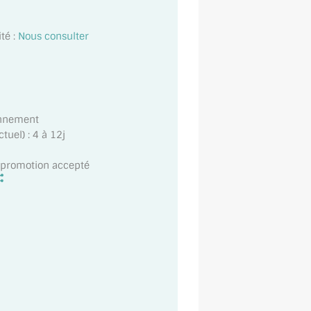
té :
Nous consulter
onnement
uel) : 4 à 12j
t promotion accepté