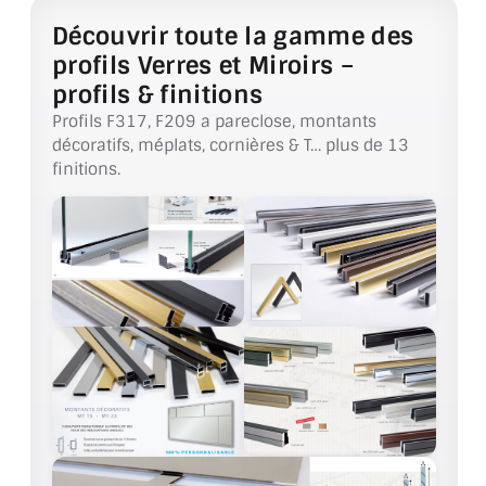
Découvrir toute la gamme des
ACCESSOIRES & QUINCAILLERIE
profils Verres et Miroirs –
profils & finitions
CATALOGUE DE PROFILS ET FIXATION DU
VERRE
Profils F317, F209 a pareclose, montants
décoratifs, méplats, cornières & T… plus de 13
LES FIXATIONS POUR MIROIR
finitions.
LES PROFILS PAROI DE VERRE
VITRINE EN VERRE
CONNECTEURS ET ASSEMBLAGE DE VERRES
PLATS ET CORNIÈRES
LES CHARNIÈRES DE PORTE EN VERRE
BOUTONS ET POIGNÉES