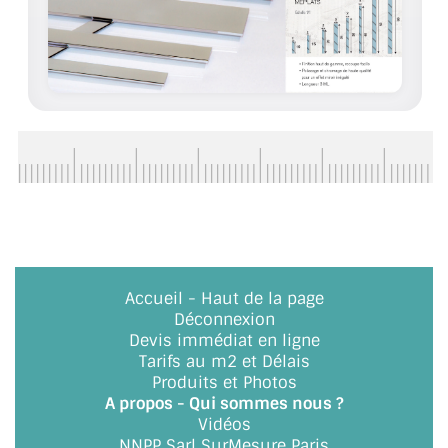
BARRES DE STABILISATION
JOINTS D'ÉTANCHÉITÉS
FIXATION GARDES CORPS
SYSTÈMES PIVOTANTS
SYSTÈMES COULISSANTS
LE CATALOGUE ACCESSOIRES
(STROMBINOSCOPE)
ACCESSOIRES EN PROMOTIONS
Accueil
-
Haut de la page
Déconnexion
Devis immédiat en ligne
EXEMPLES, RÉALISATIONS, INSPIRATIONS
Tarifs au m2 et Délais
Produits et Photos
NUANCIER RAL
A propos - Qui sommes nous ?
Vidéos
COMMENT COUPER DU VERRE ?
NNPP Sarl SurMesure Paris