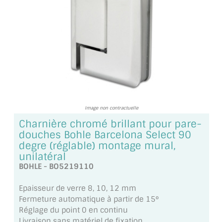
TOUS LES TARIFS AU M2
GUIDE : CHOIX PAR UTILISATION
INSPIRATIONS ET NOUVEAUTÉS
AMBIANCE LAITON BROSSÉ
MIROIRS VIEILLIS AMBIANCE BRASSERIE
Image non contractuelle
MIROIR SUR MESURE
Charnière chromé brillant pour pare-
douches Bohle Barcelona Select 90
MIROIR VIEILLI
degre (réglable) montage mural,
unilatéral
MIROIR DÉCORATIF DE COULEUR
BOHLE - BO5219110
LOTS DE MIROIRS EN MOZAÏQUE
Epaisseur de verre 8, 10, 12 mm
Fermeture automatique à partir de 15°
MIROIR POUR PORTE
Réglage du point 0 en continu
Livraison sans matériel de fixation