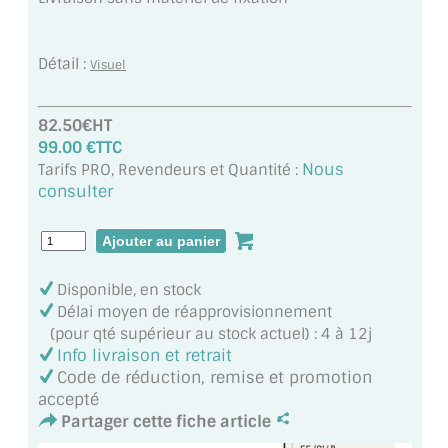
MIROIR DE SALLE DE BAIN
MIROIR PAROI DE DOUCHE
Détail :
Visuel
MIROIR POUR SALLE DE SPORT
82.50€HT
99.00 €TTC
MIROIR POUR SALLE DE DANSE
Nous
Tarifs PRO, Revendeurs et Quantité :
consulter
MIROIR ENCADRÉ
MIROIR TV
VERRE SUR MESURE
Disponible, en stock
Délai moyen de réapprovisionnement
VERRE EXTRACLAIR
(pour qté supérieur au stock actuel) : 4 à 12j
Info livraison et retrait
VERRE TREMPÉ (SÉCURIT)
Code de réduction, remise et promotion
accepté
PAROI DE DOUCHE
Partager cette fiche article