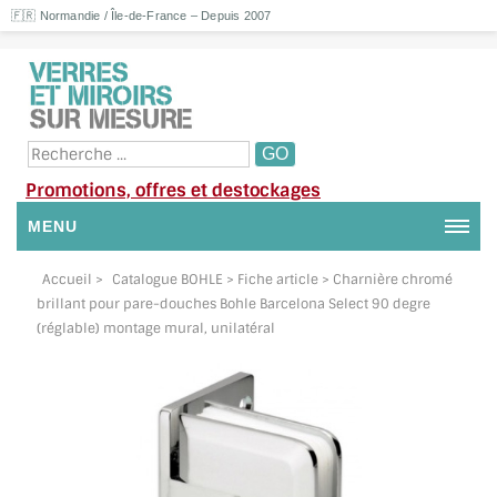
🇫🇷 Normandie / Île-de-France – Depuis 2007
Promotions, offres et destockages
MENU
NOUS CONTACTER
Accueil
>
Catalogue BOHLE
> Fiche article > Charnière chromé
brillant pour pare-douches Bohle Barcelona Select 90 degre
MON COMPTE / SE CONNECTER
(réglable) montage mural, unilatéral
DEMANDE DE DEVIS
SUIVI DE DEVIS
SUIVI DE COMMANDE