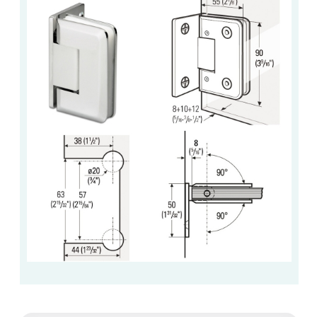
VERRE FEUILLETÉ
VERRE ANTI-REFLET
VERRE LAQUÉ/CRÉDENCE
VERRE FEUILLETÉ/TREMPÉ
DALLE DE SOL EN VERRE
PORTE EN VERRE
GARDE CORPS EN VERRE
VERRIÈRE TYPE ATELIER
VERRES TEXTURÉS
PLEXIGLAS PMMA
DOUBLE VITRAGE