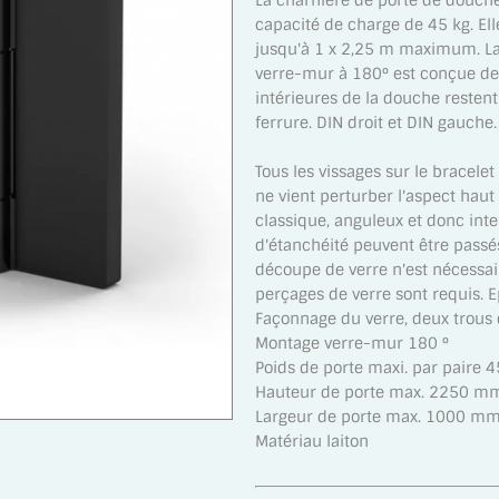
La charnière de porte de douch
capacité de charge de 45 kg. Ell
jusqu'à 1 x 2,25 m maximum. L
verre-mur à 180° est conçue de
intérieures de la douche restent
ferrure. DIN droit et DIN gauche.
Tous les vissages sur le bracelet
ne vient perturber l'aspect hau
classique, anguleux et donc inte
d'étanchéité peuvent être passé
découpe de verre n'est nécessai
perçages de verre sont requis. 
Façonnage du verre, deux trou
Montage verre-mur 180 °
Poids de porte maxi. par paire 4
Hauteur de porte max. 2250 m
Largeur de porte max. 1000 m
Matériau laiton