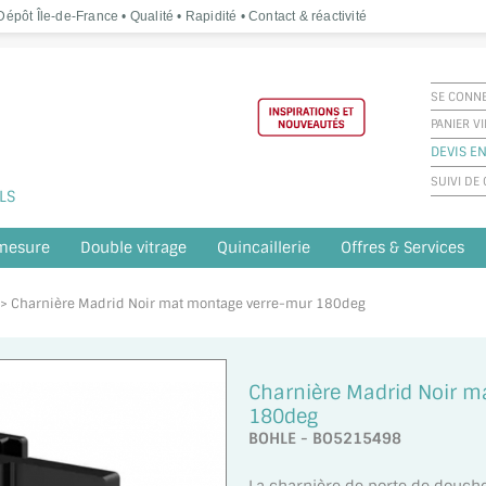
épôt Île-de-France • Qualité • Rapidité • Contact & réactivité
SE CONN
PANIER V
DEVIS EN
SUIVI D
LS
 mesure
Double vitrage
Quincaillerie
Offres & Services
e > Charnière Madrid Noir mat montage verre-mur 180deg
Charnière Madrid Noir 
180deg
BOHLE - BO5215498