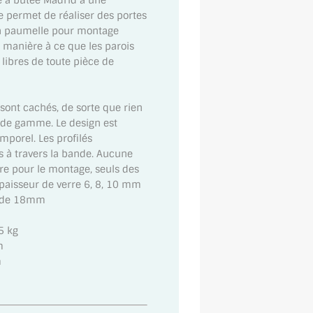
e à butée Madrid a une
e permet de réaliser des portes
a paumelle pour montage
 manière à ce que les parois
 libres de toute pièce de
 sont cachés, de sorte que rien
t de gamme. Le design est
mporel. Les profilés
s à travers la bande. Aucune
re pour le montage, seuls des
Epaisseur de verre 6, 8, 10 mm
s de 18mm
5 kg
m
m