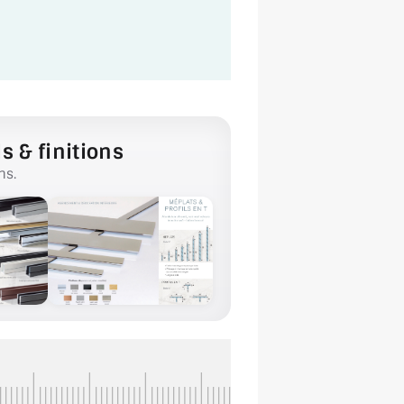
s & finitions
ns.