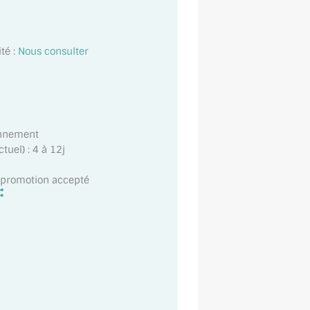
té :
Nous consulter
onnement
uel) : 4 à 12j
t promotion accepté