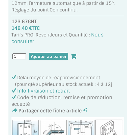
12mm. Fermeture automatique à partir de 15°.
MIROIR DE SALLE DE BAIN
Réglage du point 0en continu.
MIROIR PAROI DE DOUCHE
123.67€HT
148.40 €TTC
MIROIR POUR SALLE DE SPORT
Nous
Tarifs PRO, Revendeurs et Quantité :
consulter
MIROIR POUR SALLE DE DANSE
MIROIR ENCADRÉ
MIROIR TV
Délai moyen de réapprovisionnement
(pour qté supérieur au stock actuel) : 4 à 12j
VERRE SUR MESURE
Info livraison et retrait
Code de réduction, remise et promotion
VERRE EXTRACLAIR
accepté
Partager cette fiche article
VERRE TREMPÉ (SÉCURIT)
PAROI DE DOUCHE