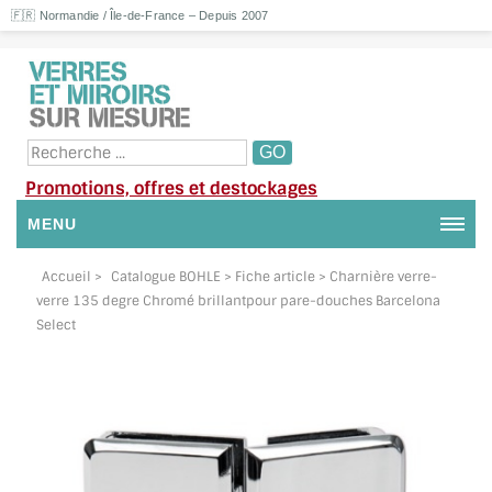
🇫🇷 Normandie / Île-de-France – Depuis 2007
Promotions, offres et destockages
MENU
NOUS CONTACTER
Accueil
>
Catalogue BOHLE
> Fiche article > Charnière verre-
verre 135 degre Chromé brillantpour pare-douches Barcelona
MON COMPTE / SE CONNECTER
Select
DEMANDE DE DEVIS
SUIVI DE DEVIS
SUIVI DE COMMANDE