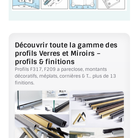
VERRE FEUILLETÉ
VERRE ANTI-REFLET
VERRE LAQUÉ/CRÉDENCE
VERRE FEUILLETÉ/TREMPÉ
Découvrir toute la gamme des
profils Verres et Miroirs –
DALLE DE SOL EN VERRE
profils & finitions
Profils F317, F209 a pareclose, montants
PORTE EN VERRE
décoratifs, méplats, cornières & T… plus de 13
finitions.
GARDE CORPS EN VERRE
VERRIÈRE TYPE ATELIER
VERRES TEXTURÉS
PLEXIGLAS PMMA
DOUBLE VITRAGE