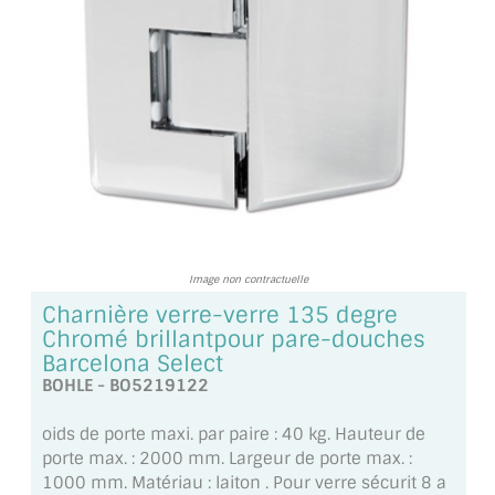
TOUS LES TARIFS AU M2
GUIDE : CHOIX PAR UTILISATION
INSPIRATIONS ET NOUVEAUTÉS
AMBIANCE LAITON BROSSÉ
MIROIRS VIEILLIS AMBIANCE BRASSERIE
MIROIR SUR MESURE
Image non contractuelle
Charnière verre-verre 135 degre
MIROIR VIEILLI
Chromé brillantpour pare-douches
Barcelona Select
MIROIR DÉCORATIF DE COULEUR
BOHLE - BO5219122
LOTS DE MIROIRS EN MOZAÏQUE
oids de porte maxi. par paire : 40 kg. Hauteur de
porte max. : 2000 mm. Largeur de porte max. :
MIROIR POUR PORTE
1000 mm. Matériau : laiton . Pour verre sécurit 8 a