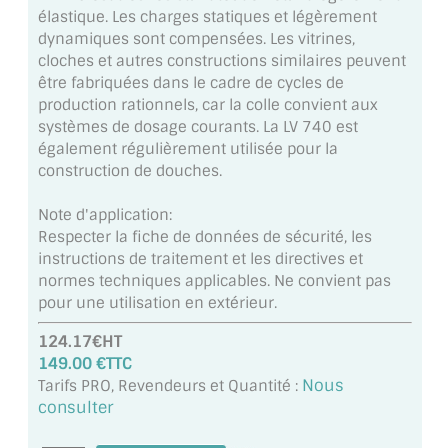
MIROIR DE SALLE DE BAIN
élastique. Les charges statiques et légèrement
dynamiques sont compensées. Les vitrines,
MIROIR PAROI DE DOUCHE
cloches et autres constructions similaires peuvent
être fabriquées dans le cadre de cycles de
MIROIR POUR SALLE DE SPORT
production rationnels, car la colle convient aux
systèmes de dosage courants. La LV 740 est
MIROIR POUR SALLE DE DANSE
également régulièrement utilisée pour la
construction de douches.
MIROIR ENCADRÉ
Note d'application:
MIROIR TV
Respecter la fiche de données de sécurité, les
instructions de traitement et les directives et
VERRE SUR MESURE
normes techniques applicables. Ne convient pas
pour une utilisation en extérieur.
VERRE EXTRACLAIR
124.17€HT
149.00 €TTC
VERRE TREMPÉ (SÉCURIT)
Nous
Tarifs PRO, Revendeurs et Quantité :
consulter
PAROI DE DOUCHE