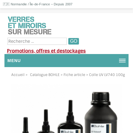
🇫🇷 Normandie / Île-de-France – Depuis 2007
Promotions, offres et destockages
MENU
NOUS CONTACTER
Accueil
>
Catalogue BOHLE
> Fiche article > Colle UV LV740 100g
MON COMPTE / SE CONNECTER
DEMANDE DE DEVIS
SUIVI DE DEVIS
SUIVI DE COMMANDE