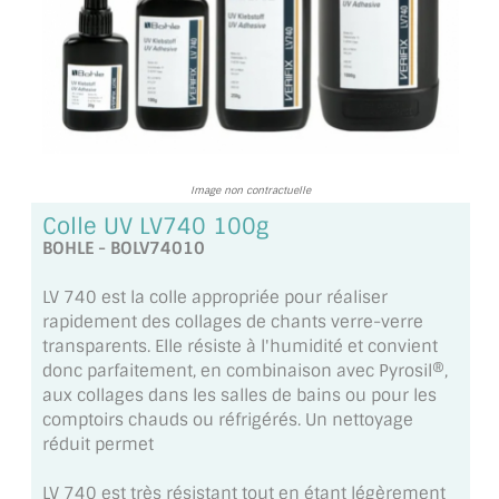
TOUS LES TARIFS AU M2
GUIDE : CHOIX PAR UTILISATION
INSPIRATIONS ET NOUVEAUTÉS
AMBIANCE LAITON BROSSÉ
Image non contractuelle
MIROIRS VIEILLIS AMBIANCE BRASSERIE
Colle UV LV740 100g
BOHLE - BOLV74010
MIROIR SUR MESURE
LV 740 est la colle appropriée pour réaliser
MIROIR VIEILLI
rapidement des collages de chants verre-verre
transparents. Elle résiste à l'humidité et convient
MIROIR DÉCORATIF DE COULEUR
donc parfaitement, en combinaison avec Pyrosil®,
aux collages dans les salles de bains ou pour les
LOTS DE MIROIRS EN MOZAÏQUE
comptoirs chauds ou réfrigérés. Un nettoyage
réduit permet
MIROIR POUR PORTE
LV 740 est très résistant tout en étant légèrement