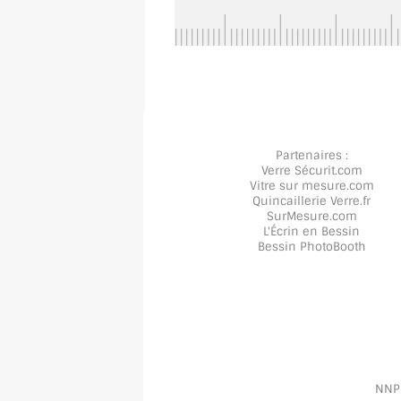
Partenaires :
Verre Sécurit
.com
Vitre sur mesure
.com
Quincaillerie Verre
.fr
SurMesure
.com
L'Écrin en Bessin
Bessin PhotoBooth
NNPP