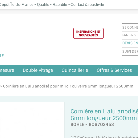
épôt Île-de-France • Qualité • Rapidité • Contact & réactivité
SE CONN
PANIER V
DEVIS EN
SUIVI D
LS
 mesure
Double vitrage
Quincaillerie
Offres & Services
e > Cornière en L alu anodisé pour miroir ou verre 6mm longueur 2500mm
Cornière en L alu anodis
6mm longueur 2500mm
BOHLE - BO6703453