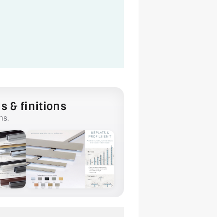
s & finitions
ns.