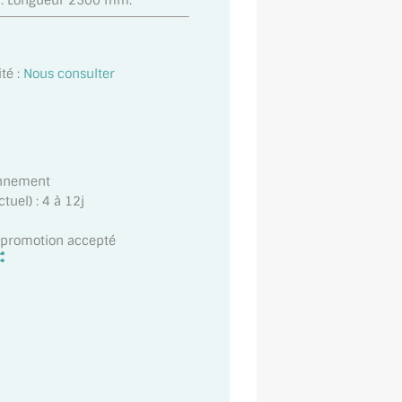
. Longueur 2500 mm.
té :
Nous consulter
onnement
uel) : 4 à 12j
t promotion accepté