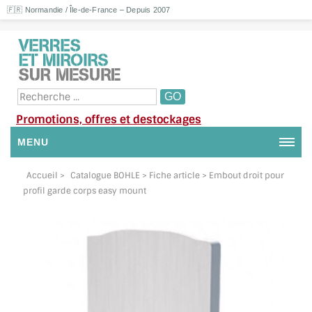
🇫🇷 Normandie / Île-de-France – Depuis 2007
Promotions, offres et destockages
MENU
NOUS CONTACTER
Accueil
>
Catalogue BOHLE
> Fiche article > Embout droit pour
profil garde corps easy mount
MON COMPTE / SE CONNECTER
DEMANDE DE DEVIS
SUIVI DE DEVIS
SUIVI DE COMMANDE