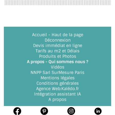
BARRES DE STABILISATION
JOINTS D'ÉTANCHÉITÉS
FIXATION GARDES CORPS
Accueil
-
Haut de la page
SYSTÈMES PIVOTANTS
Déconnexion
Devis immédiat en ligne
SYSTÈMES COULISSANTS
Tarifs au m2 et Délais
Produits et Photos
LE CATALOGUE ACCESSOIRES
A propos - Qui sommes nous ?
(STROMBINOSCOPE)
Vidéos
NNPP Sarl SurMesure Paris
ACCESSOIRES EN PROMOTIONS
Mentions légales
Conditions générales
EXEMPLES, RÉALISATIONS, INSPIRATIONS
Agence Web
:
Kalédo.fr
Intégration assistant IA
NUANCIER RAL
A propos
COMMENT COUPER DU VERRE ?