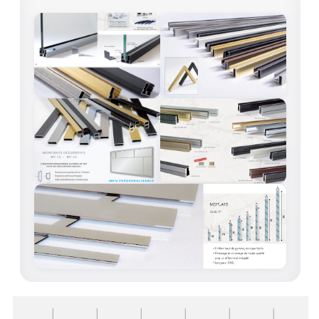
ACCESSOIRES & QUINCAILLERIE
CATALOGUE DE PROFILS ET FIXATION DU
VERRE
LES FIXATIONS POUR MIROIR
LES PROFILS PAROI DE VERRE
VITRINE EN VERRE
CONNECTEURS ET ASSEMBLAGE DE VERRES
PLATS ET CORNIÈRES
LES CHARNIÈRES DE PORTE EN VERRE
BOUTONS ET POIGNÉES