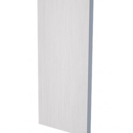
TOUS LES TARIFS AU M2
GUIDE : CHOIX PAR UTILISATION
INSPIRATIONS ET NOUVEAUTÉS
AMBIANCE LAITON BROSSÉ
MIROIRS VIEILLIS AMBIANCE BRASSERIE
MIROIR SUR MESURE
MIROIR VIEILLI
MIROIR DÉCORATIF DE COULEUR
LOTS DE MIROIRS EN MOZAÏQUE
MIROIR POUR PORTE