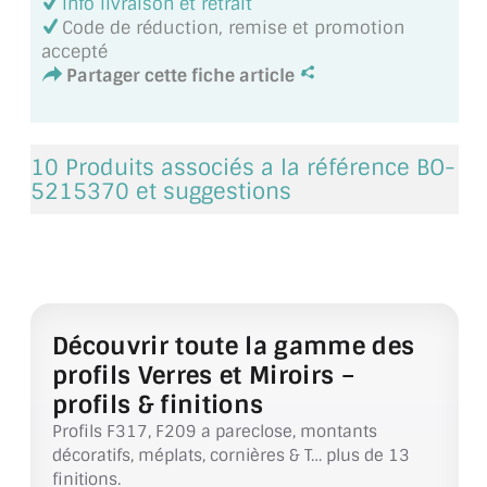
Info livraison et retrait
VERRE FEUILLETÉ
Code de réduction, remise et promotion
accepté
VERRE ANTI-REFLET
Partager cette fiche article
VERRE LAQUÉ/CRÉDENCE
VERRE FEUILLETÉ/TREMPÉ
10 Produits associés a la référence BO-
5215370 et suggestions
DALLE DE SOL EN VERRE
PORTE EN VERRE
GARDE CORPS EN VERRE
Découvrir toute la gamme des
VERRIÈRE TYPE ATELIER
profils Verres et Miroirs –
VERRES TEXTURÉS
profils & finitions
Profils F317, F209 a pareclose, montants
PLEXIGLAS PMMA
décoratifs, méplats, cornières & T… plus de 13
finitions.
DOUBLE VITRAGE