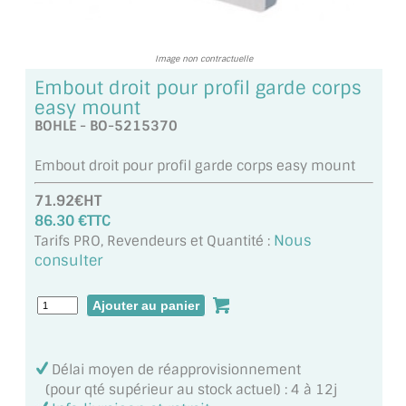
MIROIR DE SALLE DE BAIN
MIROIR PAROI DE DOUCHE
Image non contractuelle
Embout droit pour profil garde corps
MIROIR POUR SALLE DE SPORT
easy mount
BOHLE - BO-5215370
MIROIR POUR SALLE DE DANSE
Embout droit pour profil garde corps easy mount
MIROIR ENCADRÉ
71.92€HT
MIROIR TV
86.30 €TTC
Nous
Tarifs PRO, Revendeurs et Quantité :
VERRE SUR MESURE
consulter
VERRE EXTRACLAIR
VERRE TREMPÉ (SÉCURIT)
Délai moyen de réapprovisionnement
PAROI DE DOUCHE
(pour qté supérieur au stock actuel) : 4 à 12j