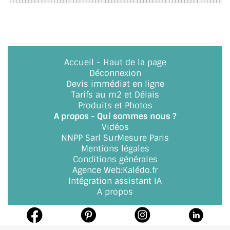
BARRES DE STABILISATION
JOINTS D'ÉTANCHÉITÉS
FIXATION GARDES CORPS
Accueil
-
Haut de la page
Déconnexion
SYSTÈMES PIVOTANTS
Devis immédiat en ligne
Tarifs au m2 et Délais
SYSTÈMES COULISSANTS
Produits et Photos
A propos - Qui sommes nous ?
LE CATALOGUE ACCESSOIRES
Vidéos
(STROMBINOSCOPE)
NNPP Sarl SurMesure Paris
Mentions légales
ACCESSOIRES EN PROMOTIONS
Conditions générales
Agence Web
:
Kalédo.fr
EXEMPLES, RÉALISATIONS, INSPIRATIONS
Intégration assistant IA
A propos
NUANCIER RAL
COMMENT COUPER DU VERRE ?