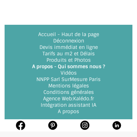
BARRES DE STABILISATION
JOINTS D'ÉTANCHÉITÉS
FIXATION GARDES CORPS
Accueil
-
Haut de la page
Déconnexion
SYSTÈMES PIVOTANTS
Devis immédiat en ligne
Tarifs au m2 et Délais
SYSTÈMES COULISSANTS
Produits et Photos
A propos - Qui sommes nous ?
LE CATALOGUE ACCESSOIRES
Vidéos
(STROMBINOSCOPE)
NNPP Sarl SurMesure Paris
Mentions légales
ACCESSOIRES EN PROMOTIONS
Conditions générales
Agence Web
:
Kalédo.fr
EXEMPLES, RÉALISATIONS, INSPIRATIONS
Intégration assistant IA
A propos
NUANCIER RAL
COMMENT COUPER DU VERRE ?