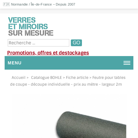
🇫🇷 Normandie / Île-de-France – Depuis 2007
Promotions, offres et destockages
MENU
NOUS CONTACTER
Accueil
>
Catalogue BOHLE
> Fiche article > Feutre pour tables
de coupe - découpe individuelle - prix au mètre - largeur 2m
MON COMPTE / SE CONNECTER
DEMANDE DE DEVIS
SUIVI DE DEVIS
SUIVI DE COMMANDE