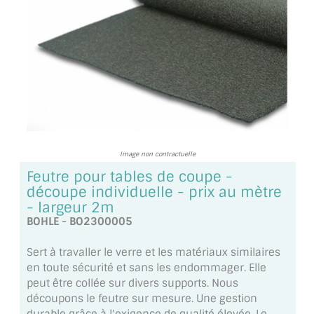
TOUS LES TARIFS AU M2
GUIDE : CHOIX PAR UTILISATION
INSPIRATIONS ET NOUVEAUTÉS
AMBIANCE LAITON BROSSÉ
MIROIRS VIEILLIS AMBIANCE BRASSERIE
Image non contractuelle
MIROIR SUR MESURE
Feutre pour tables de coupe -
découpe individuelle - prix au mètre
MIROIR VIEILLI
- largeur 2m
BOHLE - BO2300005
MIROIR DÉCORATIF DE COULEUR
Sert à travaller le verre et les matériaux similaires
LOTS DE MIROIRS EN MOZAÏQUE
en toute sécurité et sans les endommager. Elle
peut être collée sur divers supports. Nous
MIROIR POUR PORTE
découpons le feutre sur mesure. Une gestion