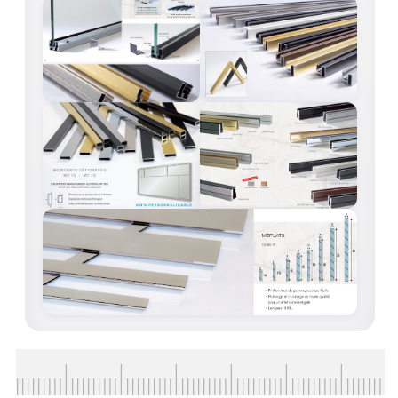
ACCESSOIRES & QUINCAILLERIE
CATALOGUE DE PROFILS ET FIXATION DU
VERRE
LES FIXATIONS POUR MIROIR
LES PROFILS PAROI DE VERRE
VITRINE EN VERRE
CONNECTEURS ET ASSEMBLAGE DE VERRES
PLATS ET CORNIÈRES
LES CHARNIÈRES DE PORTE EN VERRE
BOUTONS ET POIGNÉES