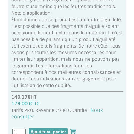
durable grâce à l'exigence de qualité élevée. Le
MIROIR DE SALLE DE BAIN
feutre s'use moins que les feutres traditionnels.
Note d'application:
MIROIR PAROI DE DOUCHE
Étant donné que ce produit est un feutre aiguilleté,
il est possible que des fragments d'aiguille soient
MIROIR POUR SALLE DE SPORT
occasionnellement inclus dans le matériau. Il n'est
pas possible de garantir qu'un produit aiguilleté
MIROIR POUR SALLE DE DANSE
soit exempt de tels fragments. De notre côté, nous
avons pris toutes les mesures nécessaires pour
MIROIR ENCADRÉ
limiter leur apparition, mais nous ne pouvons pas
le garantir. Les informations fournies
MIROIR TV
correspondent à nos meilleures connaissances et
donnent des indications sans engagement pour
VERRE SUR MESURE
l'utilisation de cette qualité.
149.17€HT
VERRE EXTRACLAIR
179.00 €TTC
Nous
VERRE TREMPÉ (SÉCURIT)
Tarifs PRO, Revendeurs et Quantité :
consulter
PAROI DE DOUCHE