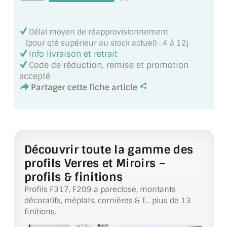
VERRE FEUILLETÉ
VERRE ANTI-REFLET
Délai moyen de réapprovisionnement
(pour qté supérieur au stock actuel) : 4 à 12j
VERRE LAQUÉ/CRÉDENCE
Info livraison et retrait
Code de réduction, remise et promotion
VERRE FEUILLETÉ/TREMPÉ
accepté
Partager cette fiche article
DALLE DE SOL EN VERRE
PORTE EN VERRE
GARDE CORPS EN VERRE
Découvrir toute la gamme des
VERRIÈRE TYPE ATELIER
profils Verres et Miroirs –
profils & finitions
VERRES TEXTURÉS
Profils F317, F209 a pareclose, montants
décoratifs, méplats, cornières & T… plus de 13
PLEXIGLAS PMMA
finitions.
DOUBLE VITRAGE