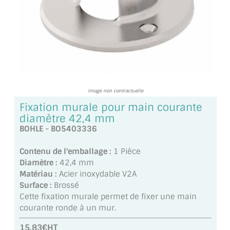
TOUS LES TARIFS AU M2
GUIDE : CHOIX PAR UTILISATION
INSPIRATIONS ET NOUVEAUTÉS
AMBIANCE LAITON BROSSÉ
Image non contractuelle
MIROIRS VIEILLIS AMBIANCE BRASSERIE
Fixation murale pour main courante
diamètre 42,4 mm
MIROIR SUR MESURE
BOHLE - BO5403336
MIROIR VIEILLI
Contenu de l'emballage :
1 Pièce
Diamètre :
42,4 mm
MIROIR DÉCORATIF DE COULEUR
Matériau :
Acier inoxydable V2A
Surface :
Brossé
LOTS DE MIROIRS EN MOZAÏQUE
Cette fixation murale permet de fixer une main
courante ronde à un mur.
MIROIR POUR PORTE
15.83€HT