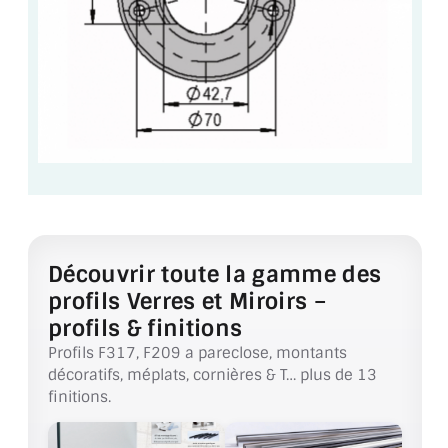
VERRE FEUILLETÉ
VERRE ANTI-REFLET
VERRE LAQUÉ/CRÉDENCE
VERRE FEUILLETÉ/TREMPÉ
DALLE DE SOL EN VERRE
PORTE EN VERRE
Découvrir toute la gamme des
GARDE CORPS EN VERRE
profils Verres et Miroirs –
VERRIÈRE TYPE ATELIER
profils & finitions
Profils F317, F209 a pareclose, montants
VERRES TEXTURÉS
décoratifs, méplats, cornières & T… plus de 13
finitions.
PLEXIGLAS PMMA
DOUBLE VITRAGE