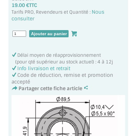
MIROIR DE SALLE DE BAIN
19.00 €TTC
Nous
Tarifs PRO, Revendeurs et Quantité :
MIROIR PAROI DE DOUCHE
consulter
MIROIR POUR SALLE DE SPORT
MIROIR POUR SALLE DE DANSE
Délai moyen de réapprovisionnement
MIROIR ENCADRÉ
(pour qté supérieur au stock actuel) : 4 à 12j
Info livraison et retrait
MIROIR TV
Code de réduction, remise et promotion
accepté
VERRE SUR MESURE
Partager cette fiche article
VERRE EXTRACLAIR
VERRE TREMPÉ (SÉCURIT)
PAROI DE DOUCHE