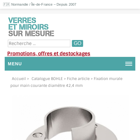
🇫🇷 Normandie / Île-de-France – Depuis 2007
Promotions, offres et destockages
MENU
NOUS CONTACTER
Accueil
>
Catalogue BOHLE
> Fiche article > Fixation murale
pour main courante diamètre 42,4 mm
MON COMPTE / SE CONNECTER
DEMANDE DE DEVIS
SUIVI DE DEVIS
SUIVI DE COMMANDE