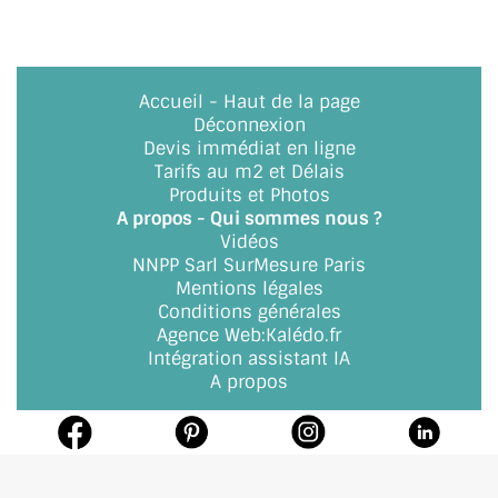
BARRES DE STABILISATION
JOINTS D'ÉTANCHÉITÉS
Accueil
-
Haut de la page
FIXATION GARDES CORPS
Déconnexion
Devis immédiat en ligne
SYSTÈMES PIVOTANTS
Tarifs au m2 et Délais
Produits et Photos
SYSTÈMES COULISSANTS
A propos - Qui sommes nous ?
Vidéos
LE CATALOGUE ACCESSOIRES
NNPP Sarl SurMesure Paris
(STROMBINOSCOPE)
Mentions légales
Conditions générales
ACCESSOIRES EN PROMOTIONS
Agence Web
:
Kalédo.fr
Intégration assistant IA
EXEMPLES, RÉALISATIONS, INSPIRATIONS
A propos
NUANCIER RAL
COMMENT COUPER DU VERRE ?