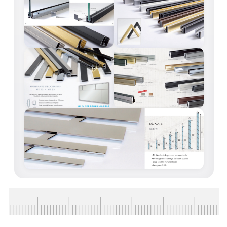
ACCESSOIRES & QUINCAILLERIE
CATALOGUE DE PROFILS ET FIXATION DU
VERRE
LES FIXATIONS POUR MIROIR
LES PROFILS PAROI DE VERRE
VITRINE EN VERRE
CONNECTEURS ET ASSEMBLAGE DE VERRES
PLATS ET CORNIÈRES
LES CHARNIÈRES DE PORTE EN VERRE
BOUTONS ET POIGNÉES