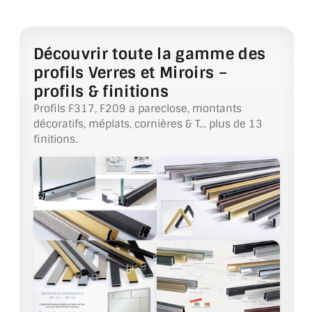
ACCESSOIRES & QUINCAILLERIE
Découvrir toute la gamme des
CATALOGUE DE PROFILS ET FIXATION DU
profils Verres et Miroirs –
VERRE
profils & finitions
LES FIXATIONS POUR MIROIR
Profils F317, F209 a pareclose, montants
décoratifs, méplats, cornières & T… plus de 13
LES PROFILS PAROI DE VERRE
finitions.
VITRINE EN VERRE
CONNECTEURS ET ASSEMBLAGE DE VERRES
PLATS ET CORNIÈRES
LES CHARNIÈRES DE PORTE EN VERRE
BOUTONS ET POIGNÉES