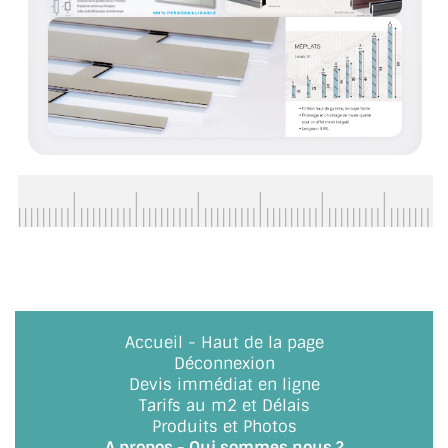
BARRES DE STABILISATION
JOINTS D'ÉTANCHÉITÉS
FIXATION GARDES CORPS
SYSTÈMES PIVOTANTS
SYSTÈMES COULISSANTS
LE CATALOGUE ACCESSOIRES
(STROMBINOSCOPE)
ACCESSOIRES EN PROMOTIONS
Accueil
-
Haut de la page
EXEMPLES, RÉALISATIONS, INSPIRATIONS
Déconnexion
Devis immédiat en ligne
NUANCIER RAL
Tarifs au m2 et Délais
Produits et Photos
COMMENT COUPER DU VERRE ?
A propos - Qui sommes nous ?