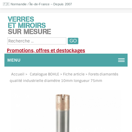
🇫🇷 Normandie / Île-de-France – Depuis 2007
Promotions, offres et destockages
MENU
NOUS CONTACTER
Accueil
>
Catalogue BOHLE
> Fiche article > Forets diamantés
qualité industrielle diamètre 10mm longueur 75mm
MON COMPTE / SE CONNECTER
DEMANDE DE DEVIS
SUIVI DE DEVIS
SUIVI DE COMMANDE