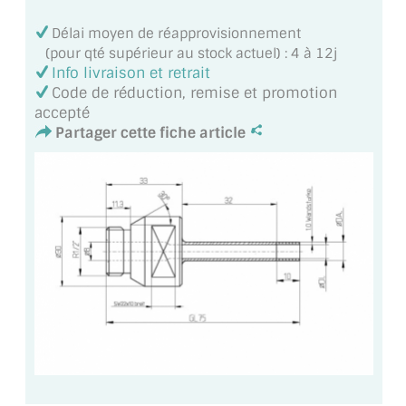
VERRE FEUILLETÉ
Délai moyen de réapprovisionnement
VERRE ANTI-REFLET
(pour qté supérieur au stock actuel) : 4 à 12j
Info livraison et retrait
VERRE LAQUÉ/CRÉDENCE
Code de réduction, remise et promotion
accepté
VERRE FEUILLETÉ/TREMPÉ
Partager cette fiche article
DALLE DE SOL EN VERRE
PORTE EN VERRE
GARDE CORPS EN VERRE
VERRIÈRE TYPE ATELIER
VERRES TEXTURÉS
PLEXIGLAS PMMA
DOUBLE VITRAGE