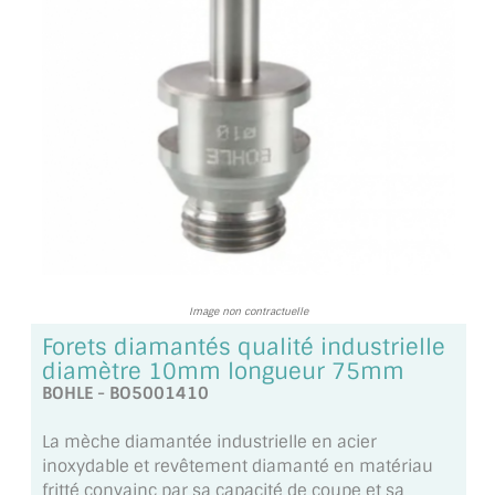
TOUS LES TARIFS AU M2
GUIDE : CHOIX PAR UTILISATION
INSPIRATIONS ET NOUVEAUTÉS
AMBIANCE LAITON BROSSÉ
MIROIRS VIEILLIS AMBIANCE BRASSERIE
MIROIR SUR MESURE
Image non contractuelle
MIROIR VIEILLI
Forets diamantés qualité industrielle
MIROIR DÉCORATIF DE COULEUR
diamètre 10mm longueur 75mm
BOHLE - BO5001410
LOTS DE MIROIRS EN MOZAÏQUE
La mèche diamantée industrielle en acier
MIROIR POUR PORTE
inoxydable et revêtement diamanté en matériau
fritté convainc par sa capacité de coupe et sa