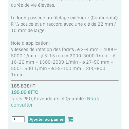
MIROIR DE SALLE DE BAIN
durée de vie élevées.
MIROIR PAROI DE DOUCHE
Le foret possède un filetage extérieur (Continental)
R ½ pouce et un raccord avec une clé de 22 mm /
MIROIR POUR SALLE DE SPORT
10 mm de large.
MIROIR POUR SALLE DE DANSE
Note d'application:
Vitesses de rotation des forets : ø 2-4 mm = 4000-
MIROIR ENCADRÉ
5000 1/min - ø 5-15 mm = 2000-3000 1/min - ø
16-26 mm = 1500-2000 1/min - ø 27-50 mm =
MIROIR TV
500-1500 1/min - ø 55-100 mm = 300-800
1/min
VERRE SUR MESURE
165.83€HT
199.00 €TTC
VERRE EXTRACLAIR
Nous
Tarifs PRO, Revendeurs et Quantité :
consulter
VERRE TREMPÉ (SÉCURIT)
PAROI DE DOUCHE