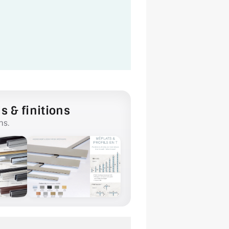
s & finitions
ns.