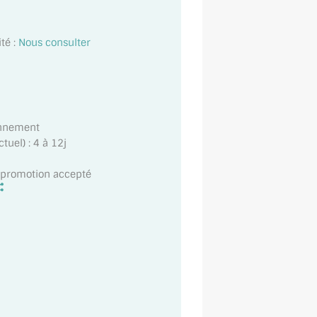
té :
Nous consulter
onnement
uel) : 4 à 12j
t promotion accepté