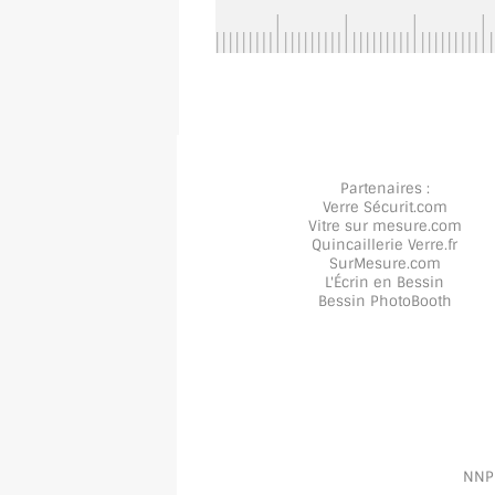
Partenaires :
Verre Sécurit
.com
Vitre sur mesure
.com
Quincaillerie Verre
.fr
SurMesure
.com
L'Écrin en Bessin
Bessin PhotoBooth
NNPP