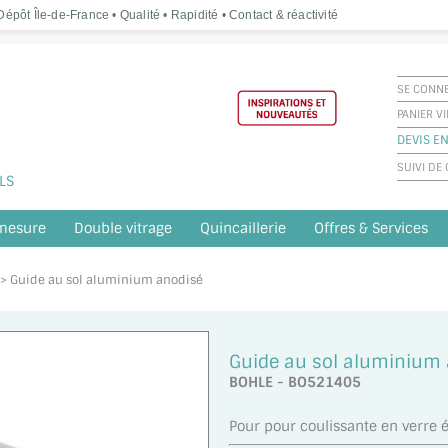
épôt Île-de-France • Qualité • Rapidité • Contact & réactivité
SE CONN
PANIER V
DEVIS EN
SUIVI D
LS
 mesure
Double vitrage
Quincaillerie
Offres & Services
e > Guide au sol aluminium anodisé
Guide au sol aluminium
BOHLE - BO521405
Pour pour coulissante en verre