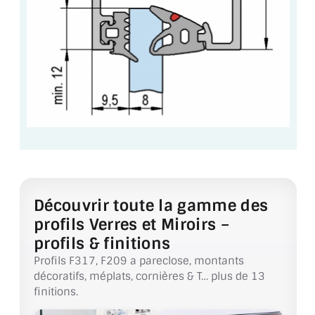
VERRE FEUILLETÉ
VERRE ANTI-REFLET
VERRE LAQUÉ/CRÉDENCE
VERRE FEUILLETÉ/TREMPÉ
DALLE DE SOL EN VERRE
PORTE EN VERRE
GARDE CORPS EN VERRE
Découvrir toute la gamme des
profils Verres et Miroirs –
VERRIÈRE TYPE ATELIER
profils & finitions
VERRES TEXTURÉS
Profils F317, F209 a pareclose, montants
décoratifs, méplats, cornières & T… plus de 13
PLEXIGLAS PMMA
finitions.
DOUBLE VITRAGE