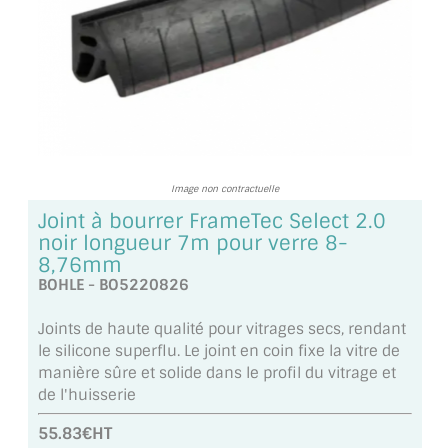
TOUS LES TARIFS AU M2
GUIDE : CHOIX PAR UTILISATION
INSPIRATIONS ET NOUVEAUTÉS
AMBIANCE LAITON BROSSÉ
Image non contractuelle
MIROIRS VIEILLIS AMBIANCE BRASSERIE
Joint à bourrer FrameTec Select 2.0
noir longueur 7m pour verre 8-
MIROIR SUR MESURE
8,76mm
BOHLE - BO5220826
MIROIR VIEILLI
Joints de haute qualité pour vitrages secs, rendant
MIROIR DÉCORATIF DE COULEUR
le silicone superflu. Le joint en coin fixe la vitre de
manière sûre et solide dans le profil du vitrage et
LOTS DE MIROIRS EN MOZAÏQUE
de l'huisserie
MIROIR POUR PORTE
55.83€HT