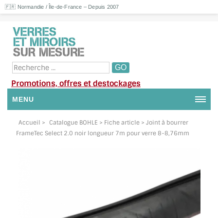
🇫🇷 Normandie / Île-de-France – Depuis 2007
Promotions, offres et destockages
MENU
NOUS CONTACTER
Accueil
>
Catalogue BOHLE
> Fiche article > Joint à bourrer
FrameTec Select 2.0 noir longueur 7m pour verre 8-8,76mm
MON COMPTE / SE CONNECTER
DEMANDE DE DEVIS
SUIVI DE DEVIS
SUIVI DE COMMANDE