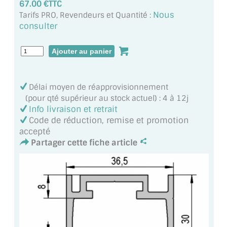
67.00 €TTC
MIROIR DE SALLE DE BAIN
Nous
Tarifs PRO, Revendeurs et Quantité :
consulter
MIROIR PAROI DE DOUCHE
MIROIR POUR SALLE DE SPORT
MIROIR POUR SALLE DE DANSE
Délai moyen de réapprovisionnement
MIROIR ENCADRÉ
(pour qté supérieur au stock actuel) : 4 à 12j
Info livraison et retrait
MIROIR TV
Code de réduction, remise et promotion
accepté
VERRE SUR MESURE
Partager cette fiche article
VERRE EXTRACLAIR
VERRE TREMPÉ (SÉCURIT)
PAROI DE DOUCHE