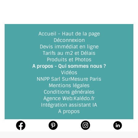
BARRES DE STABILISATION
JOINTS D'ÉTANCHÉITÉS
FIXATION GARDES CORPS
Accueil
-
Haut de la page
Déconnexion
SYSTÈMES PIVOTANTS
Devis immédiat en ligne
Tarifs au m2 et Délais
SYSTÈMES COULISSANTS
Produits et Photos
A propos - Qui sommes nous ?
LE CATALOGUE ACCESSOIRES
Vidéos
(STROMBINOSCOPE)
NNPP Sarl SurMesure Paris
Mentions légales
ACCESSOIRES EN PROMOTIONS
Conditions générales
Agence Web
:
Kalédo.fr
Intégration assistant IA
EXEMPLES, RÉALISATIONS, INSPIRATIONS
A propos
NUANCIER RAL
COMMENT COUPER DU VERRE ?