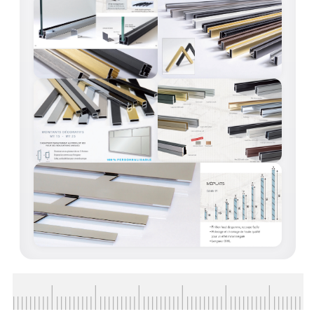
ACCESSOIRES & QUINCAILLERIE
CATALOGUE DE PROFILS ET FIXATION DU
VERRE
LES FIXATIONS POUR MIROIR
LES PROFILS PAROI DE VERRE
VITRINE EN VERRE
CONNECTEURS ET ASSEMBLAGE DE VERRES
PLATS ET CORNIÈRES
LES CHARNIÈRES DE PORTE EN VERRE
BOUTONS ET POIGNÉES