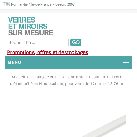
🇫🇷 Normandie / Île-de-France – Depuis 2007
Promotions, offres et destockages
MENU
NOUS CONTACTER
Accueil
>
Catalogue BOHLE
> Fiche article > Joint de liaison et
d'étanchéité en H autocollant, pour verre de 12mm et 12,76mm
MON COMPTE / SE CONNECTER
DEMANDE DE DEVIS
SUIVI DE DEVIS
SUIVI DE COMMANDE