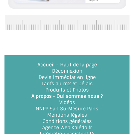
BARRES DE STABILISATION
JOINTS D'ÉTANCHÉITÉS
FIXATION GARDES CORPS
SYSTÈMES PIVOTANTS
SYSTÈMES COULISSANTS
Accueil
-
Haut de la page
LE CATALOGUE ACCESSOIRES
Déconnexion
(STROMBINOSCOPE)
Devis immédiat en ligne
Tarifs au m2 et Délais
ACCESSOIRES EN PROMOTIONS
Produits et Photos
A propos - Qui sommes nous ?
Vidéos
EXEMPLES, RÉALISATIONS, INSPIRATIONS
NNPP Sarl SurMesure Paris
Mentions légales
NUANCIER RAL
Conditions générales
Agence Web
:
Kalédo.fr
COMMENT COUPER DU VERRE ?
Intégration assistant IA