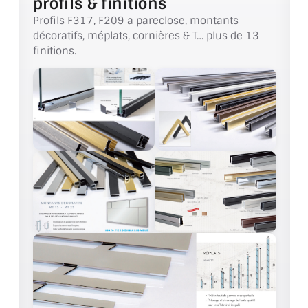
profils & finitions
Profils F317, F209 a pareclose, montants
ACCESSOIRES & QUINCAILLERIE
décoratifs, méplats, cornières & T… plus de 13
finitions.
CATALOGUE DE PROFILS ET FIXATION DU
VERRE
LES FIXATIONS POUR MIROIR
LES PROFILS PAROI DE VERRE
VITRINE EN VERRE
CONNECTEURS ET ASSEMBLAGE DE VERRES
PLATS ET CORNIÈRES
LES CHARNIÈRES DE PORTE EN VERRE
BOUTONS ET POIGNÉES