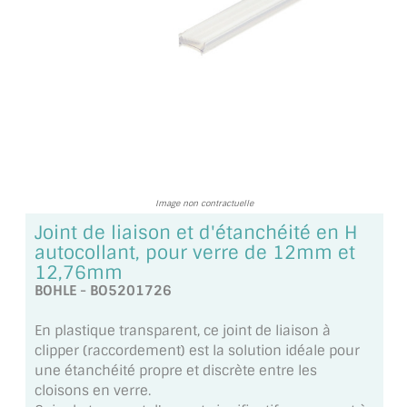
TOUS LES TARIFS AU M2
GUIDE : CHOIX PAR UTILISATION
INSPIRATIONS ET NOUVEAUTÉS
AMBIANCE LAITON BROSSÉ
MIROIRS VIEILLIS AMBIANCE BRASSERIE
Image non contractuelle
MIROIR SUR MESURE
Joint de liaison et d'étanchéité en H
autocollant, pour verre de 12mm et
MIROIR VIEILLI
12,76mm
BOHLE - BO5201726
MIROIR DÉCORATIF DE COULEUR
En plastique transparent, ce joint de liaison à
LOTS DE MIROIRS EN MOZAÏQUE
clipper (raccordement) est la solution idéale pour
une étanchéité propre et discrète entre les
MIROIR POUR PORTE
cloisons en verre.