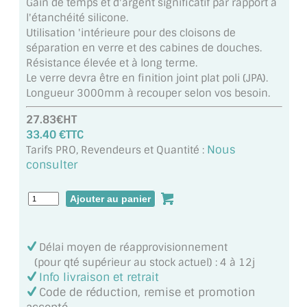
Gain de temps et d'argent significatif par rapport à
MIROIR DE SALLE DE BAIN
l'étanchéité silicone.
Utilisation 'intérieure pour des cloisons de
MIROIR PAROI DE DOUCHE
séparation en verre et des cabines de douches.
Résistance élevée et à long terme.
MIROIR POUR SALLE DE SPORT
Le verre devra être en finition joint plat poli (JPA).
Longueur 3000mm à recouper selon vos besoin.
MIROIR POUR SALLE DE DANSE
27.83€HT
MIROIR ENCADRÉ
33.40 €TTC
Nous
Tarifs PRO, Revendeurs et Quantité :
MIROIR TV
consulter
VERRE SUR MESURE
VERRE EXTRACLAIR
Délai moyen de réapprovisionnement
VERRE TREMPÉ (SÉCURIT)
(pour qté supérieur au stock actuel) : 4 à 12j
Info livraison et retrait
PAROI DE DOUCHE
Code de réduction, remise et promotion