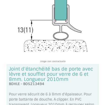
TOUS LES TARIFS AU M2
GUIDE : CHOIX PAR UTILISATION
INSPIRATIONS ET NOUVEAUTÉS
AMBIANCE LAITON BROSSÉ
MIROIRS VIEILLIS AMBIANCE BRASSERIE
MIROIR SUR MESURE
Image non contractuelle
MIROIR VIEILLI
Joint d'étanchéité bas de porte avec
lèvre et soufflet pour verre de 6 et
MIROIR DÉCORATIF DE COULEUR
8mm. Longueur 2010mm
BOHLE - BO5213494
LOTS DE MIROIRS EN MOZAÏQUE
Pour verre sécurit de 6 à 8mm d'épaisseur. Pour
MIROIR POUR PORTE
porte battante de douche. A clipper. En PVC
transparent. Longueur 2010mm à recouper selon