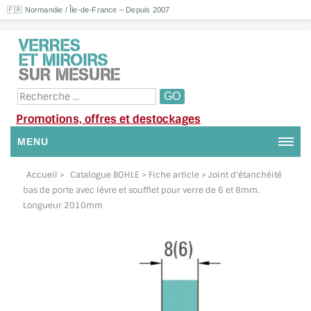
🇫🇷 Normandie / Île-de-France – Depuis 2007
Promotions, offres et destockages
MENU
NOUS CONTACTER
Accueil
>
Catalogue BOHLE
> Fiche article > Joint d'étanchéité
bas de porte avec lèvre et soufflet pour verre de 6 et 8mm.
MON COMPTE / SE CONNECTER
Longueur 2010mm
DEMANDE DE DEVIS
SUIVI DE DEVIS
SUIVI DE COMMANDE