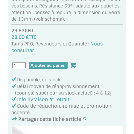
MIROIR DE SALLE DE BAIN
vos besoins. Résistance 60° : adapté aux douches.
Attention : pensez à réduire la dimension du verre
MIROIR PAROI DE DOUCHE
de 13mm (voir schéma).
23.83€HT
MIROIR POUR SALLE DE SPORT
28.60 €TTC
Nous
Tarifs PRO, Revendeurs et Quantité :
MIROIR POUR SALLE DE DANSE
consulter
MIROIR ENCADRÉ
MIROIR TV
Disponible, en stock
VERRE SUR MESURE
Délai moyen de réapprovisionnement
(pour qté supérieur au stock actuel) : 4 à 12j
VERRE EXTRACLAIR
Info livraison et retrait
Code de réduction, remise et promotion
VERRE TREMPÉ (SÉCURIT)
accepté
Partager cette fiche article
PAROI DE DOUCHE