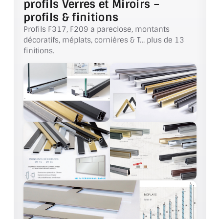
profils Verres et Miroirs –
profils & finitions
ACCESSOIRES & QUINCAILLERIE
Profils F317, F209 a pareclose, montants
décoratifs, méplats, cornières & T… plus de 13
CATALOGUE DE PROFILS ET FIXATION DU
finitions.
VERRE
LES FIXATIONS POUR MIROIR
LES PROFILS PAROI DE VERRE
VITRINE EN VERRE
CONNECTEURS ET ASSEMBLAGE DE VERRES
PLATS ET CORNIÈRES
LES CHARNIÈRES DE PORTE EN VERRE
BOUTONS ET POIGNÉES