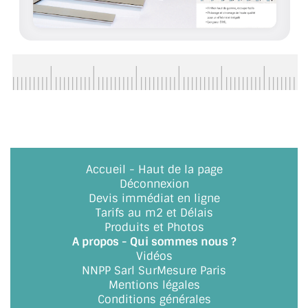
BARRES DE STABILISATION
JOINTS D'ÉTANCHÉITÉS
FIXATION GARDES CORPS
SYSTÈMES PIVOTANTS
SYSTÈMES COULISSANTS
LE CATALOGUE ACCESSOIRES
Accueil
-
Haut de la page
(STROMBINOSCOPE)
Déconnexion
Devis immédiat en ligne
ACCESSOIRES EN PROMOTIONS
Tarifs au m2 et Délais
Produits et Photos
EXEMPLES, RÉALISATIONS, INSPIRATIONS
A propos - Qui sommes nous ?
Vidéos
NUANCIER RAL
NNPP Sarl SurMesure Paris
Mentions légales
COMMENT COUPER DU VERRE ?
Conditions générales