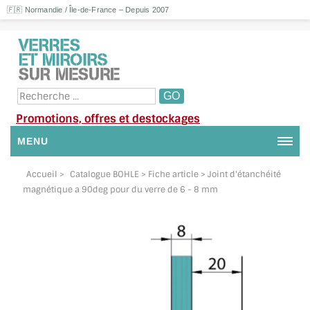
🇫🇷 Normandie / Île-de-France – Depuis 2007
Promotions, offres et destockages
MENU
NOUS CONTACTER
Accueil
>
Catalogue BOHLE
> Fiche article > Joint d'étanchéité
magnétique a 90deg pour du verre de 6 - 8 mm
MON COMPTE / SE CONNECTER
DEMANDE DE DEVIS
SUIVI DE DEVIS
SUIVI DE COMMANDE