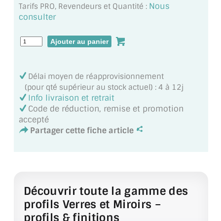
Nous
Tarifs PRO, Revendeurs et Quantité :
MIROIR DE SALLE DE BAIN
consulter
MIROIR PAROI DE DOUCHE
MIROIR POUR SALLE DE SPORT
MIROIR POUR SALLE DE DANSE
Délai moyen de réapprovisionnement
(pour qté supérieur au stock actuel) : 4 à 12j
MIROIR ENCADRÉ
Info livraison et retrait
Code de réduction, remise et promotion
MIROIR TV
accepté
Partager cette fiche article
VERRE SUR MESURE
VERRE EXTRACLAIR
VERRE TREMPÉ (SÉCURIT)
Découvrir toute la gamme des
profils Verres et Miroirs –
PAROI DE DOUCHE
profils & finitions