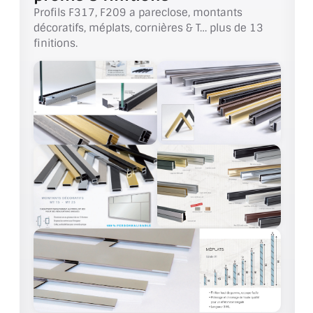
VERRE FEUILLETÉ
Profils F317, F209 a pareclose, montants
décoratifs, méplats, cornières & T… plus de 13
VERRE ANTI-REFLET
finitions.
VERRE LAQUÉ/CRÉDENCE
VERRE FEUILLETÉ/TREMPÉ
DALLE DE SOL EN VERRE
PORTE EN VERRE
GARDE CORPS EN VERRE
VERRIÈRE TYPE ATELIER
VERRES TEXTURÉS
PLEXIGLAS PMMA
DOUBLE VITRAGE