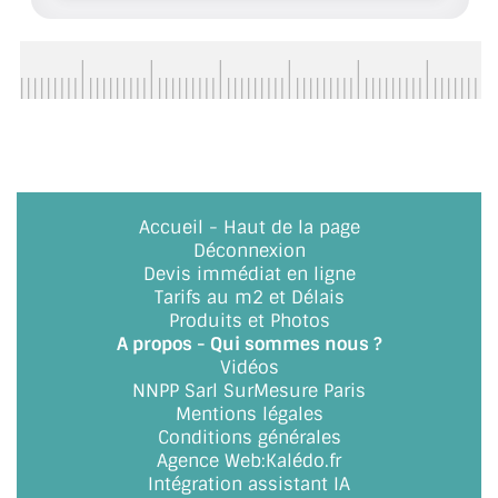
ACCESSOIRES & QUINCAILLERIE
CATALOGUE DE PROFILS ET FIXATION DU
VERRE
LES FIXATIONS POUR MIROIR
LES PROFILS PAROI DE VERRE
Accueil
-
Haut de la page
Déconnexion
VITRINE EN VERRE
Devis immédiat en ligne
Tarifs au m2 et Délais
CONNECTEURS ET ASSEMBLAGE DE VERRES
Produits et Photos
A propos - Qui sommes nous ?
PLATS ET CORNIÈRES
Vidéos
NNPP Sarl SurMesure Paris
Mentions légales
LES CHARNIÈRES DE PORTE EN VERRE
Conditions générales
Agence Web
:
Kalédo.fr
BOUTONS ET POIGNÉES
Intégration assistant IA