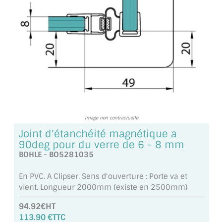
TOUS LES TARIFS AU M2
GUIDE : CHOIX PAR UTILISATION
INSPIRATIONS ET NOUVEAUTÉS
AMBIANCE LAITON BROSSÉ
MIROIRS VIEILLIS AMBIANCE BRASSERIE
Image non contractuelle
MIROIR SUR MESURE
Joint d'étanchéité magnétique a
MIROIR VIEILLI
90deg pour du verre de 6 - 8 mm
BOHLE - BO5281035
MIROIR DÉCORATIF DE COULEUR
En PVC. A Clipser. Sens d'ouverture : Porte va et
LOTS DE MIROIRS EN MOZAÏQUE
vient. Longueur 2000mm (existe en 2500mm)
94.92€HT
MIROIR POUR PORTE
113.90 €TTC