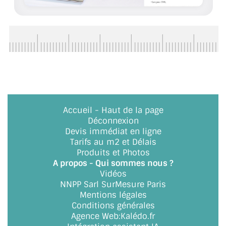
ACCESSOIRES & QUINCAILLERIE
CATALOGUE DE PROFILS ET FIXATION DU
VERRE
LES FIXATIONS POUR MIROIR
LES PROFILS PAROI DE VERRE
Accueil
-
Haut de la page
Déconnexion
VITRINE EN VERRE
Devis immédiat en ligne
Tarifs au m2 et Délais
CONNECTEURS ET ASSEMBLAGE DE VERRES
Produits et Photos
A propos - Qui sommes nous ?
PLATS ET CORNIÈRES
Vidéos
NNPP Sarl SurMesure Paris
LES CHARNIÈRES DE PORTE EN VERRE
Mentions légales
Conditions générales
BOUTONS ET POIGNÉES
Agence Web
:
Kalédo.fr