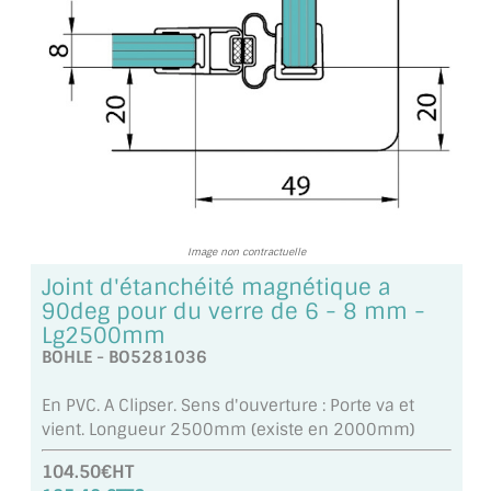
TOUS LES TARIFS AU M2
GUIDE : CHOIX PAR UTILISATION
INSPIRATIONS ET NOUVEAUTÉS
AMBIANCE LAITON BROSSÉ
MIROIRS VIEILLIS AMBIANCE BRASSERIE
Image non contractuelle
MIROIR SUR MESURE
Joint d'étanchéité magnétique a
90deg pour du verre de 6 - 8 mm -
MIROIR VIEILLI
Lg2500mm
BOHLE - BO5281036
MIROIR DÉCORATIF DE COULEUR
En PVC. A Clipser. Sens d'ouverture : Porte va et
LOTS DE MIROIRS EN MOZAÏQUE
vient. Longueur 2500mm (existe en 2000mm)
MIROIR POUR PORTE
104.50€HT