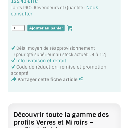
125.40 €TTC
MIROIR DE SALLE DE BAIN
Nous
Tarifs PRO, Revendeurs et Quantité :
consulter
MIROIR PAROI DE DOUCHE
MIROIR POUR SALLE DE SPORT
MIROIR POUR SALLE DE DANSE
Délai moyen de réapprovisionnement
(pour qté supérieur au stock actuel) : 4 à 12j
MIROIR ENCADRÉ
Info livraison et retrait
Code de réduction, remise et promotion
MIROIR TV
accepté
Partager cette fiche article
VERRE SUR MESURE
VERRE EXTRACLAIR
VERRE TREMPÉ (SÉCURIT)
Découvrir toute la gamme des
PAROI DE DOUCHE
profils Verres et Miroirs –