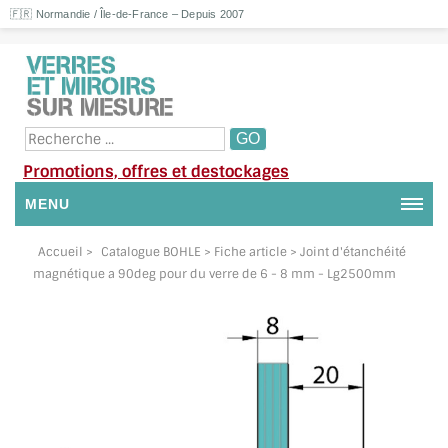
🇫🇷 Normandie / Île-de-France – Depuis 2007
Promotions, offres et destockages
MENU
NOUS CONTACTER
Accueil
>
Catalogue BOHLE
> Fiche article > Joint d'étanchéité
magnétique a 90deg pour du verre de 6 - 8 mm - Lg2500mm
MON COMPTE / SE CONNECTER
DEMANDE DE DEVIS
SUIVI DE DEVIS
SUIVI DE COMMANDE