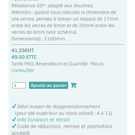
MIROIR DE SALLE DE BAIN
Résistance 60° : adapté aux douches.
Attention : quand vous calculez la dimension de
MIROIR PAROI DE DOUCHE
vos verres, pensez à laisser un espace de 17mm
entre les verres de 6mm et de 20mm entre les
MIROIR POUR SALLE DE SPORT
verres de 8mm (voir schéma).
Dimension(s) : 2160mm
MIROIR POUR SALLE DE DANSE
41.25€HT
49.50 €TTC
MIROIR ENCADRÉ
Nous
Tarifs PRO, Revendeurs et Quantité :
consulter
MIROIR TV
VERRE SUR MESURE
VERRE EXTRACLAIR
Délai moyen de réapprovisionnement
VERRE TREMPÉ (SÉCURIT)
(pour qté supérieur au stock actuel) : 4 à 12j
Info livraison et retrait
PAROI DE DOUCHE
Code de réduction, remise et promotion
accepté