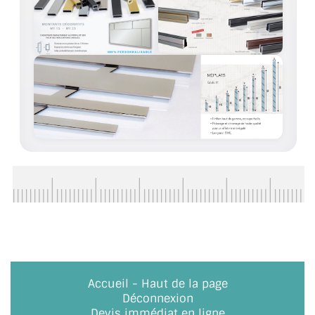
ACCESSOIRES & QUINCAILLERIE
CATALOGUE DE PROFILS ET FIXATION DU
VERRE
LES FIXATIONS POUR MIROIR
LES PROFILS PAROI DE VERRE
VITRINE EN VERRE
CONNECTEURS ET ASSEMBLAGE DE VERRES
PLATS ET CORNIÈRES
LES CHARNIÈRES DE PORTE EN VERRE
Accueil
-
Haut de la page
BOUTONS ET POIGNÉES
Déconnexion
Devis immédiat en ligne