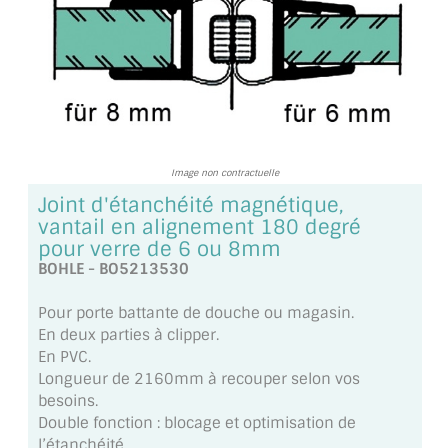
TOUS LES TARIFS AU M2
GUIDE : CHOIX PAR UTILISATION
INSPIRATIONS ET NOUVEAUTÉS
AMBIANCE LAITON BROSSÉ
Image non contractuelle
MIROIRS VIEILLIS AMBIANCE BRASSERIE
Joint d'étanchéité magnétique,
vantail en alignement 180 degré
MIROIR SUR MESURE
pour verre de 6 ou 8mm
BOHLE - BO5213530
MIROIR VIEILLI
Pour porte battante de douche ou magasin.
MIROIR DÉCORATIF DE COULEUR
En deux parties à clipper.
En PVC.
LOTS DE MIROIRS EN MOZAÏQUE
Longueur de 2160mm à recouper selon vos
besoins.
MIROIR POUR PORTE
Double fonction : blocage et optimisation de
l’étanchéité.