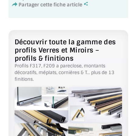
VERRE FEUILLETÉ
Partager cette fiche article
VERRE ANTI-REFLET
VERRE LAQUÉ/CRÉDENCE
Découvrir toute la gamme des
VERRE FEUILLETÉ/TREMPÉ
profils Verres et Miroirs –
DALLE DE SOL EN VERRE
profils & finitions
Profils F317, F209 a pareclose, montants
PORTE EN VERRE
décoratifs, méplats, cornières & T… plus de 13
finitions.
GARDE CORPS EN VERRE
VERRIÈRE TYPE ATELIER
VERRES TEXTURÉS
PLEXIGLAS PMMA
DOUBLE VITRAGE