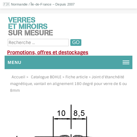
🇫🇷 Normandie / Île-de-France – Depuis 2007
Promotions, offres et destockages
MENU
NOUS CONTACTER
Accueil
>
Catalogue BOHLE
> Fiche article > Joint d'étanchéité
magnétique, vantail en alignement 180 degré pour verre de 6 ou
MON COMPTE / SE CONNECTER
8mm
DEMANDE DE DEVIS
SUIVI DE DEVIS
SUIVI DE COMMANDE