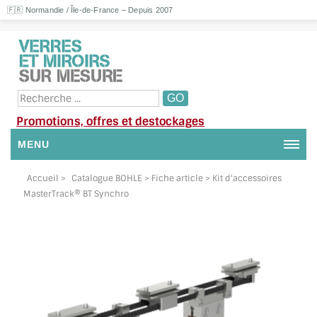
🇫🇷 Normandie / Île-de-France – Depuis 2007
Promotions, offres et destockages
MENU
NOUS CONTACTER
Accueil
>
Catalogue BOHLE
> Fiche article > Kit d'accessoires
MasterTrack® BT Synchro
MON COMPTE / SE CONNECTER
DEMANDE DE DEVIS
SUIVI DE DEVIS
SUIVI DE COMMANDE