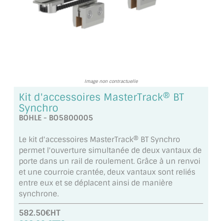
TOUS LES TARIFS AU M2
GUIDE : CHOIX PAR UTILISATION
INSPIRATIONS ET NOUVEAUTÉS
AMBIANCE LAITON BROSSÉ
Image non contractuelle
Kit d'accessoires MasterTrack® BT
MIROIRS VIEILLIS AMBIANCE BRASSERIE
Synchro
BOHLE - BO5800005
MIROIR SUR MESURE
Le kit d'accessoires MasterTrack® BT Synchro
MIROIR VIEILLI
permet l'ouverture simultanée de deux vantaux de
porte dans un rail de roulement. Grâce à un renvoi
MIROIR DÉCORATIF DE COULEUR
et une courroie crantée, deux vantaux sont reliés
entre eux et se déplacent ainsi de manière
LOTS DE MIROIRS EN MOZAÏQUE
synchrone.
MIROIR POUR PORTE
582.50€HT