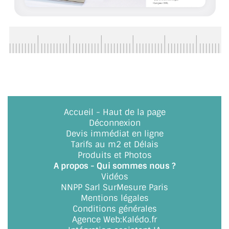
ACCESSOIRES & QUINCAILLERIE
CATALOGUE DE PROFILS ET FIXATION DU
VERRE
LES FIXATIONS POUR MIROIR
LES PROFILS PAROI DE VERRE
Accueil
-
Haut de la page
Déconnexion
VITRINE EN VERRE
Devis immédiat en ligne
Tarifs au m2 et Délais
CONNECTEURS ET ASSEMBLAGE DE VERRES
Produits et Photos
A propos - Qui sommes nous ?
PLATS ET CORNIÈRES
Vidéos
NNPP Sarl SurMesure Paris
LES CHARNIÈRES DE PORTE EN VERRE
Mentions légales
Conditions générales
BOUTONS ET POIGNÉES
Agence Web
:
Kalédo.fr