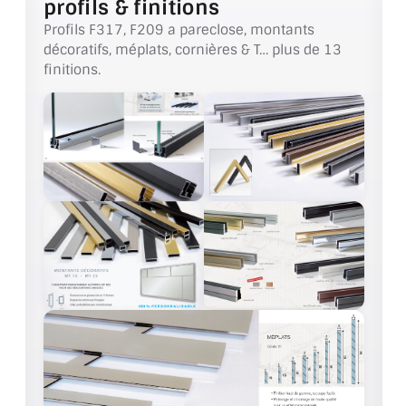
profils & finitions
VERRE FEUILLETÉ
Profils F317, F209 a pareclose, montants
VERRE ANTI-REFLET
décoratifs, méplats, cornières & T… plus de 13
finitions.
VERRE LAQUÉ/CRÉDENCE
VERRE FEUILLETÉ/TREMPÉ
DALLE DE SOL EN VERRE
PORTE EN VERRE
GARDE CORPS EN VERRE
VERRIÈRE TYPE ATELIER
VERRES TEXTURÉS
PLEXIGLAS PMMA
DOUBLE VITRAGE