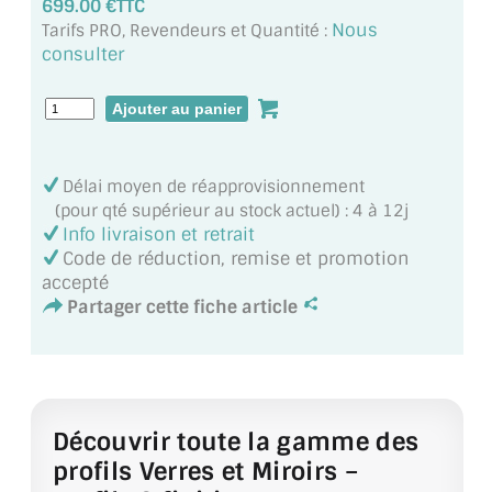
699.00 €TTC
MIROIR DE SALLE DE BAIN
Nous
Tarifs PRO, Revendeurs et Quantité :
consulter
MIROIR PAROI DE DOUCHE
MIROIR POUR SALLE DE SPORT
MIROIR POUR SALLE DE DANSE
Délai moyen de réapprovisionnement
MIROIR ENCADRÉ
(pour qté supérieur au stock actuel) : 4 à 12j
Info livraison et retrait
Code de réduction, remise et promotion
MIROIR TV
accepté
Partager cette fiche article
VERRE SUR MESURE
VERRE EXTRACLAIR
VERRE TREMPÉ (SÉCURIT)
Découvrir toute la gamme des
PAROI DE DOUCHE
profils Verres et Miroirs –