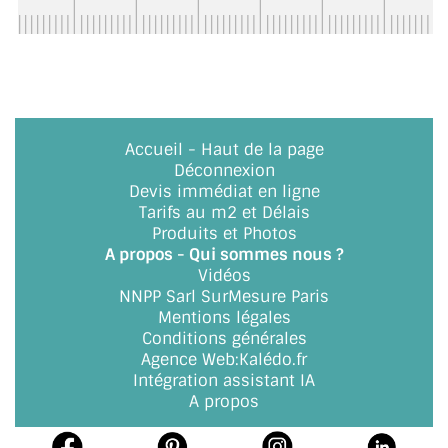
ACCESSOIRES & QUINCAILLERIE
CATALOGUE DE PROFILS ET FIXATION DU
VERRE
Accueil
-
Haut de la page
LES FIXATIONS POUR MIROIR
Déconnexion
Devis immédiat en ligne
LES PROFILS PAROI DE VERRE
Tarifs au m2 et Délais
Produits et Photos
VITRINE EN VERRE
A propos - Qui sommes nous ?
Vidéos
CONNECTEURS ET ASSEMBLAGE DE VERRES
NNPP Sarl SurMesure Paris
Mentions légales
PLATS ET CORNIÈRES
Conditions générales
Agence Web
:
Kalédo.fr
LES CHARNIÈRES DE PORTE EN VERRE
Intégration assistant IA
A propos
BOUTONS ET POIGNÉES