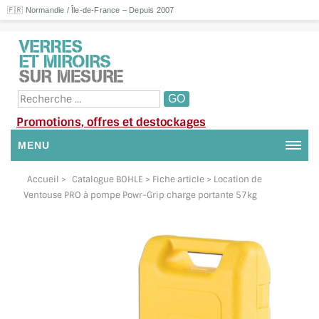
🇫🇷 Normandie / Île-de-France – Depuis 2007
Promotions, offres et destockages
MENU
NOUS CONTACTER
Accueil
>
Catalogue BOHLE
> Fiche article > Location de
Ventouse PRO à pompe Powr-Grip charge portante 57kg
MON COMPTE / SE CONNECTER
DEMANDE DE DEVIS
SUIVI DE DEVIS
SUIVI DE COMMANDE