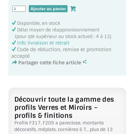
MIROIR DE SALLE DE BAIN
MIROIR PAROI DE DOUCHE
Disponible, en stock
Délai moyen de réapprovisionnement
MIROIR POUR SALLE DE SPORT
(pour qté supérieur au stock actuel) : 4 à 12j
Info livraison et retrait
MIROIR POUR SALLE DE DANSE
Code de réduction, remise et promotion
accepté
MIROIR ENCADRÉ
Partager cette fiche article
MIROIR TV
VERRE SUR MESURE
VERRE EXTRACLAIR
Découvrir toute la gamme des
profils Verres et Miroirs –
VERRE TREMPÉ (SÉCURIT)
profils & finitions
Profils F317, F209 a pareclose, montants
PAROI DE DOUCHE
décoratifs, méplats, cornières & T… plus de 13