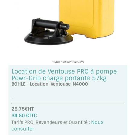
TOUS LES TARIFS AU M2
GUIDE : CHOIX PAR UTILISATION
INSPIRATIONS ET NOUVEAUTÉS
AMBIANCE LAITON BROSSÉ
MIROIRS VIEILLIS AMBIANCE BRASSERIE
Image non contractuelle
Location de Ventouse PRO à pompe
MIROIR SUR MESURE
Powr-Grip charge portante 57kg
BOHLE - Location-Ventouse-N4000
MIROIR VIEILLI
.
MIROIR DÉCORATIF DE COULEUR
28.75€HT
LOTS DE MIROIRS EN MOZAÏQUE
34.50 €TTC
Nous
Tarifs PRO, Revendeurs et Quantité :
MIROIR POUR PORTE
consulter