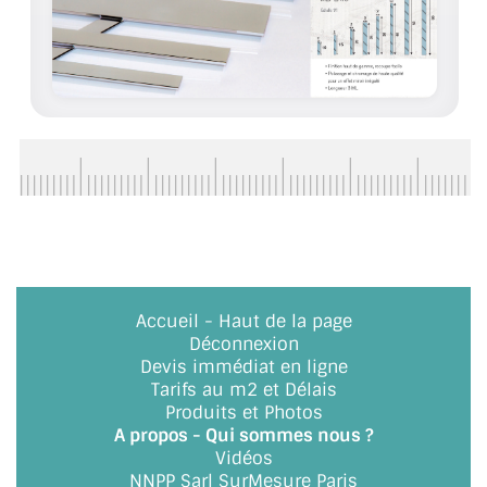
ACCESSOIRES & QUINCAILLERIE
CATALOGUE DE PROFILS ET FIXATION DU
VERRE
LES FIXATIONS POUR MIROIR
LES PROFILS PAROI DE VERRE
VITRINE EN VERRE
CONNECTEURS ET ASSEMBLAGE DE VERRES
Accueil
-
Haut de la page
Déconnexion
PLATS ET CORNIÈRES
Devis immédiat en ligne
Tarifs au m2 et Délais
LES CHARNIÈRES DE PORTE EN VERRE
Produits et Photos
A propos - Qui sommes nous ?
BOUTONS ET POIGNÉES
Vidéos
NNPP Sarl SurMesure Paris