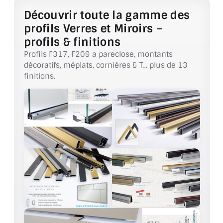
VERRE FEUILLETÉ
Découvrir toute la gamme des
VERRE ANTI-REFLET
profils Verres et Miroirs –
profils & finitions
VERRE LAQUÉ/CRÉDENCE
Profils F317, F209 a pareclose, montants
décoratifs, méplats, cornières & T… plus de 13
VERRE FEUILLETÉ/TREMPÉ
finitions.
DALLE DE SOL EN VERRE
PORTE EN VERRE
GARDE CORPS EN VERRE
VERRIÈRE TYPE ATELIER
VERRES TEXTURÉS
PLEXIGLAS PMMA
DOUBLE VITRAGE