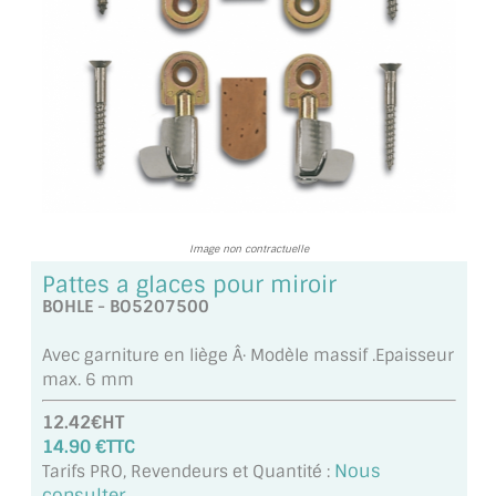
TOUS LES TARIFS AU M2
GUIDE : CHOIX PAR UTILISATION
INSPIRATIONS ET NOUVEAUTÉS
AMBIANCE LAITON BROSSÉ
MIROIRS VIEILLIS AMBIANCE BRASSERIE
Image non contractuelle
MIROIR SUR MESURE
Pattes a glaces pour miroir
BOHLE - BO5207500
MIROIR VIEILLI
Avec garniture en liège Â· Modèle massif .Epaisseur
MIROIR DÉCORATIF DE COULEUR
max. 6 mm
LOTS DE MIROIRS EN MOZAÏQUE
12.42€HT
14.90 €TTC
MIROIR POUR PORTE
Nous
Tarifs PRO, Revendeurs et Quantité :
consulter