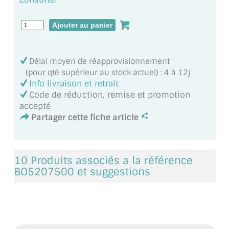
MIROIR DE SALLE DE BAIN
MIROIR PAROI DE DOUCHE
MIROIR POUR SALLE DE SPORT
Délai moyen de réapprovisionnement
(pour qté supérieur au stock actuel) : 4 à 12j
MIROIR POUR SALLE DE DANSE
Info livraison et retrait
Code de réduction, remise et promotion
MIROIR ENCADRÉ
accepté
Partager cette fiche article
MIROIR TV
VERRE SUR MESURE
10 Produits associés a la référence
VERRE EXTRACLAIR
BO5207500 et suggestions
VERRE TREMPÉ (SÉCURIT)
PAROI DE DOUCHE