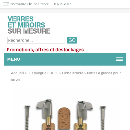
🇫🇷 Normandie / Île-de-France – Depuis 2007
Promotions, offres et destockages
MENU
NOUS CONTACTER
Accueil
>
Catalogue BOHLE
> Fiche article > Pattes a glaces pour
miroir
MON COMPTE / SE CONNECTER
DEMANDE DE DEVIS
SUIVI DE DEVIS
SUIVI DE COMMANDE