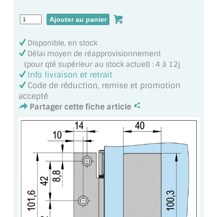
VERRE FEUILLETÉ
VERRE ANTI-REFLET
Disponible, en stock
VERRE LAQUÉ/CRÉDENCE
Délai moyen de réapprovisionnement
(pour qté supérieur au stock actuel) : 4 à 12j
VERRE FEUILLETÉ/TREMPÉ
Info livraison et retrait
Code de réduction, remise et promotion
DALLE DE SOL EN VERRE
accepté
Partager cette fiche article
PORTE EN VERRE
GARDE CORPS EN VERRE
VERRIÈRE TYPE ATELIER
VERRES TEXTURÉS
PLEXIGLAS PMMA
DOUBLE VITRAGE