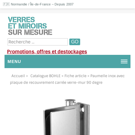
🇫🇷 Normandie / Île-de-France – Depuis 2007
Promotions, offres et destockages
MENU
NOUS CONTACTER
Accueil
>
Catalogue BOHLE
> Fiche article > Paumelle inox avec
plaque de recouvrement carrée verre-mur 90 degre
MON COMPTE / SE CONNECTER
DEMANDE DE DEVIS
SUIVI DE DEVIS
SUIVI DE COMMANDE