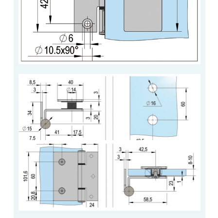
ACCESSOIRES & QUINCAILLERIE
CATALOGUE DE PROFILS ET FIXATION DU
VERRE
LES FIXATIONS POUR MIROIR
LES PROFILS PAROI DE VERRE
VITRINE EN VERRE
CONNECTEURS ET ASSEMBLAGE DE VERRES
PLATS ET CORNIÈRES
LES CHARNIÈRES DE PORTE EN VERRE
BOUTONS ET POIGNÉES