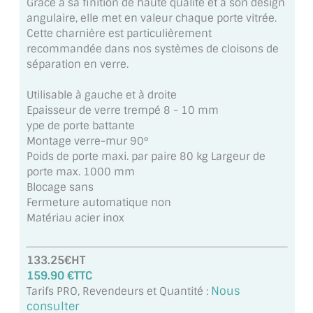
Grâce à sa finition de haute qualité et à son design
MIROIR DE SALLE DE BAIN
angulaire, elle met en valeur chaque porte vitrée.
Cette charnière est particulièrement
MIROIR PAROI DE DOUCHE
recommandée dans nos systèmes de cloisons de
séparation en verre.
MIROIR POUR SALLE DE SPORT
Utilisable à gauche et à droite
MIROIR POUR SALLE DE DANSE
Epaisseur de verre trempé 8 - 10 mm
ype de porte battante
MIROIR ENCADRÉ
Montage verre-mur 90°
Poids de porte maxi. par paire 80 kg Largeur de
MIROIR TV
porte max. 1000 mm
Blocage sans
VERRE SUR MESURE
Fermeture automatique non
Matériau acier inox
VERRE EXTRACLAIR
VERRE TREMPÉ (SÉCURIT)
133.25€HT
159.90 €TTC
PAROI DE DOUCHE
Nous
Tarifs PRO, Revendeurs et Quantité :
consulter