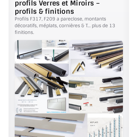
profils Verres et Miroirs –
CONSEILS / AIDE
profils & finitions
Profils F317, F209 a pareclose, montants
A PROPOS DE LA LIVRAISON
décoratifs, méplats, cornières & T… plus de 13
finitions.
COMPTE PRO
MON PANIER
PLAN DU SITE
DÉCONNEXION
NOUS TROUVER - BUC 78
NOUS CONTACTER