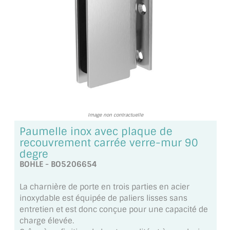
TOUS LES TARIFS AU M2
GUIDE : CHOIX PAR UTILISATION
INSPIRATIONS ET NOUVEAUTÉS
AMBIANCE LAITON BROSSÉ
MIROIRS VIEILLIS AMBIANCE BRASSERIE
Image non contractuelle
MIROIR SUR MESURE
Paumelle inox avec plaque de
recouvrement carrée verre-mur 90
MIROIR VIEILLI
degre
BOHLE - BO5206654
MIROIR DÉCORATIF DE COULEUR
La charnière de porte en trois parties en acier
LOTS DE MIROIRS EN MOZAÏQUE
inoxydable est équipée de paliers lisses sans
entretien et est donc conçue pour une capacité de
MIROIR POUR PORTE
charge élevée.