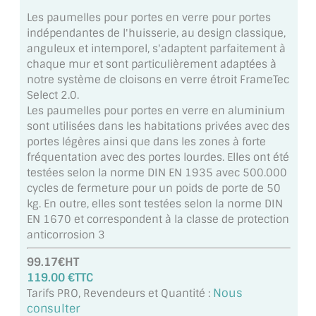
MIROIR DE SALLE DE BAIN
Les paumelles pour portes en verre pour portes
indépendantes de l'huisserie, au design classique,
MIROIR PAROI DE DOUCHE
anguleux et intemporel, s'adaptent parfaitement à
chaque mur et sont particulièrement adaptées à
MIROIR POUR SALLE DE SPORT
notre système de cloisons en verre étroit FrameTec
Select 2.0.
MIROIR POUR SALLE DE DANSE
Les paumelles pour portes en verre en aluminium
sont utilisées dans les habitations privées avec des
MIROIR ENCADRÉ
portes légères ainsi que dans les zones à forte
fréquentation avec des portes lourdes. Elles ont été
MIROIR TV
testées selon la norme DIN EN 1935 avec 500.000
cycles de fermeture pour un poids de porte de 50
VERRE SUR MESURE
kg. En outre, elles sont testées selon la norme DIN
EN 1670 et correspondent à la classe de protection
VERRE EXTRACLAIR
anticorrosion 3
VERRE TREMPÉ (SÉCURIT)
99.17€HT
119.00 €TTC
PAROI DE DOUCHE
Nous
Tarifs PRO, Revendeurs et Quantité :
consulter