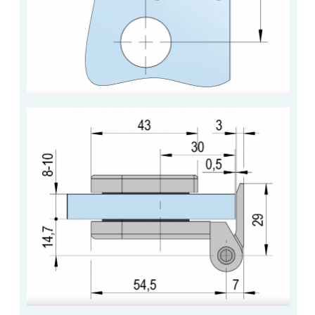
ACCESSOIRES & QUINCAILLERIE
CATALOGUE DE PROFILS ET FIXATION DU
VERRE
LES FIXATIONS POUR MIROIR
LES PROFILS PAROI DE VERRE
VITRINE EN VERRE
CONNECTEURS ET ASSEMBLAGE DE VERRES
PLATS ET CORNIÈRES
LES CHARNIÈRES DE PORTE EN VERRE
BOUTONS ET POIGNÉES