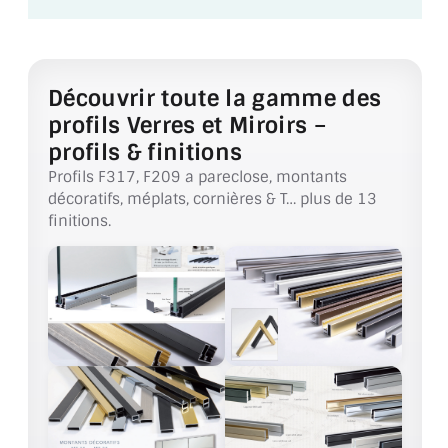
BARRES DE STABILISATION
JOINTS D'ÉTANCHÉITÉS
Découvrir toute la gamme des
FIXATION GARDES CORPS
profils Verres et Miroirs –
SYSTÈMES PIVOTANTS
profils & finitions
Profils F317, F209 a pareclose, montants
SYSTÈMES COULISSANTS
décoratifs, méplats, cornières & T… plus de 13
finitions.
LE CATALOGUE ACCESSOIRES
(STROMBINOSCOPE)
ACCESSOIRES EN PROMOTIONS
EXEMPLES, RÉALISATIONS, INSPIRATIONS
NUANCIER RAL
COMMENT COUPER DU VERRE ?