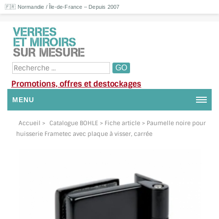
🇫🇷 Normandie / Île-de-France – Depuis 2007
Promotions, offres et destockages
MENU
NOUS CONTACTER
Accueil
>
Catalogue BOHLE
> Fiche article > Paumelle noire pour
huisserie Frametec avec plaque à visser, carrée
MON COMPTE / SE CONNECTER
DEMANDE DE DEVIS
SUIVI DE DEVIS
SUIVI DE COMMANDE