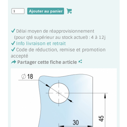
VERRE FEUILLETÉ
VERRE ANTI-REFLET
VERRE LAQUÉ/CRÉDENCE
Délai moyen de réapprovisionnement
(pour qté supérieur au stock actuel) : 4 à 12j
VERRE FEUILLETÉ/TREMPÉ
Info livraison et retrait
Code de réduction, remise et promotion
DALLE DE SOL EN VERRE
accepté
Partager cette fiche article
PORTE EN VERRE
GARDE CORPS EN VERRE
VERRIÈRE TYPE ATELIER
VERRES TEXTURÉS
PLEXIGLAS PMMA
DOUBLE VITRAGE