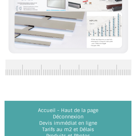
CONSEILS / AIDE
A PROPOS DE LA LIVRAISON
COMPTE PRO
MON PANIER
PLAN DU SITE
DÉCONNEXION
NOUS TROUVER - BUC 78
NOUS CONTACTER
Accueil
-
Haut de la page
Déconnexion
Devis immédiat en ligne
Tarifs au m2 et Délais
Produits et Photos