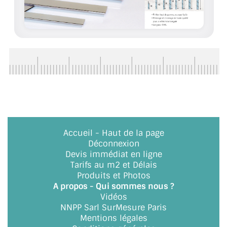
CONSEILS / AIDE
A PROPOS DE LA LIVRAISON
COMPTE PRO
MON PANIER
PLAN DU SITE
DÉCONNEXION
Accueil
-
Haut de la page
Déconnexion
NOUS TROUVER - BUC 78
Devis immédiat en ligne
Tarifs au m2 et Délais
NOUS CONTACTER
Produits et Photos
A propos - Qui sommes nous ?
Vidéos
NNPP Sarl SurMesure Paris
Mentions légales