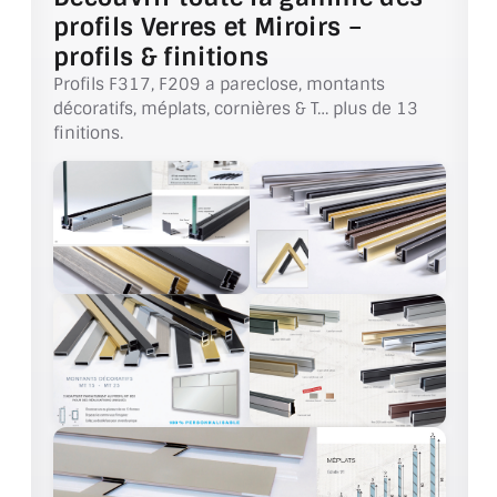
BARRES DE STABILISATION
profils Verres et Miroirs –
profils & finitions
JOINTS D'ÉTANCHÉITÉS
Profils F317, F209 a pareclose, montants
décoratifs, méplats, cornières & T… plus de 13
FIXATION GARDES CORPS
finitions.
SYSTÈMES PIVOTANTS
SYSTÈMES COULISSANTS
LE CATALOGUE ACCESSOIRES
(STROMBINOSCOPE)
ACCESSOIRES EN PROMOTIONS
EXEMPLES, RÉALISATIONS, INSPIRATIONS
NUANCIER RAL
COMMENT COUPER DU VERRE ?