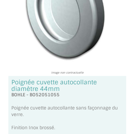
TOUS LES TARIFS AU M2
GUIDE : CHOIX PAR UTILISATION
INSPIRATIONS ET NOUVEAUTÉS
AMBIANCE LAITON BROSSÉ
MIROIRS VIEILLIS AMBIANCE BRASSERIE
MIROIR SUR MESURE
Image non contractuelle
Poignée cuvette autocollante
MIROIR VIEILLI
diamètre 44mm
BOHLE - BO52051055
MIROIR DÉCORATIF DE COULEUR
Poignée cuvette autocollante sans façonnage du
LOTS DE MIROIRS EN MOZAÏQUE
verre.
MIROIR POUR PORTE
Finition Inox brossé.