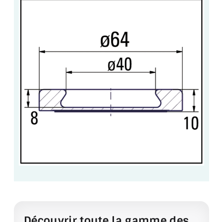
ACCESSOIRES & QUINCAILLERIE
CATALOGUE DE PROFILS ET FIXATION DU
VERRE
LES FIXATIONS POUR MIROIR
LES PROFILS PAROI DE VERRE
VITRINE EN VERRE
CONNECTEURS ET ASSEMBLAGE DE VERRES
PLATS ET CORNIÈRES
LES CHARNIÈRES DE PORTE EN VERRE
BOUTONS ET POIGNÉES
Découvrir toute la gamme des