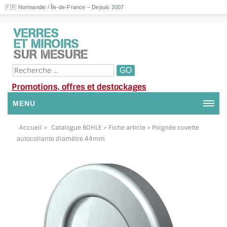
🇫🇷 Normandie / Île-de-France – Depuis 2007
Promotions, offres et destockages
MENU
NOUS CONTACTER
Accueil
>
Catalogue BOHLE
> Fiche article > Poignée cuvette
autocollante diamètre 44mm
MON COMPTE / SE CONNECTER
DEMANDE DE DEVIS
SUIVI DE DEVIS
SUIVI DE COMMANDE