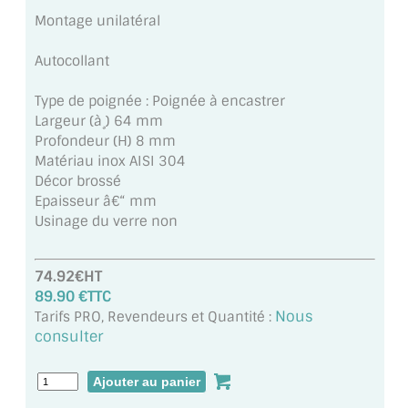
MIROIR DE SALLE DE BAIN
Montage unilatéral
MIROIR PAROI DE DOUCHE
Autocollant
MIROIR POUR SALLE DE SPORT
Type de poignée : Poignée à encastrer
Largeur (à¸) 64 mm
MIROIR POUR SALLE DE DANSE
Profondeur (H) 8 mm
Matériau inox AISI 304
MIROIR ENCADRÉ
Décor brossé
Epaisseur â€“ mm
MIROIR TV
Usinage du verre non
VERRE SUR MESURE
74.92€HT
VERRE EXTRACLAIR
89.90 €TTC
Nous
Tarifs PRO, Revendeurs et Quantité :
VERRE TREMPÉ (SÉCURIT)
consulter
PAROI DE DOUCHE