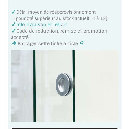
VERRE FEUILLETÉ
Délai moyen de réapprovisionnement
VERRE ANTI-REFLET
(pour qté supérieur au stock actuel) : 4 à 12j
Info livraison et retrait
VERRE LAQUÉ/CRÉDENCE
Code de réduction, remise et promotion
accepté
VERRE FEUILLETÉ/TREMPÉ
Partager cette fiche article
DALLE DE SOL EN VERRE
PORTE EN VERRE
GARDE CORPS EN VERRE
VERRIÈRE TYPE ATELIER
VERRES TEXTURÉS
PLEXIGLAS PMMA
DOUBLE VITRAGE