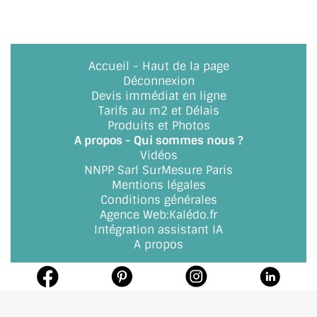
BARRES DE STABILISATION
JOINTS D'ÉTANCHÉITÉS
Accueil
-
Haut de la page
FIXATION GARDES CORPS
Déconnexion
Devis immédiat en ligne
SYSTÈMES PIVOTANTS
Tarifs au m2 et Délais
Produits et Photos
SYSTÈMES COULISSANTS
A propos - Qui sommes nous ?
Vidéos
LE CATALOGUE ACCESSOIRES
NNPP Sarl SurMesure Paris
(STROMBINOSCOPE)
Mentions légales
Conditions générales
ACCESSOIRES EN PROMOTIONS
Agence Web
:
Kalédo.fr
Intégration assistant IA
EXEMPLES, RÉALISATIONS, INSPIRATIONS
A propos
NUANCIER RAL
COMMENT COUPER DU VERRE ?