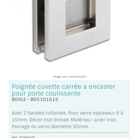
TOUS LES TARIFS AU M2
GUIDE : CHOIX PAR UTILISATION
INSPIRATIONS ET NOUVEAUTÉS
AMBIANCE LAITON BROSSÉ
MIROIRS VIEILLIS AMBIANCE BRASSERIE
MIROIR SUR MESURE
Image non contractuelle
Poignée cuvette carrée a encaster
MIROIR VIEILLI
pour porte coulissante
BOHLE - BO5101615
MIROIR DÉCORATIF DE COULEUR
Avec 2 bandes collantes. Pour verre epaisseur 8 à
LOTS DE MIROIRS EN MOZAÏQUE
10mm. Décor mat brossé. Matériau : acier inox.
Percage du verre diamètre 50mm.
MIROIR POUR PORTE