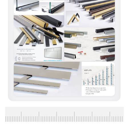
ACCESSOIRES & QUINCAILLERIE
CATALOGUE DE PROFILS ET FIXATION DU
VERRE
LES FIXATIONS POUR MIROIR
LES PROFILS PAROI DE VERRE
VITRINE EN VERRE
CONNECTEURS ET ASSEMBLAGE DE VERRES
PLATS ET CORNIÈRES
LES CHARNIÈRES DE PORTE EN VERRE
BOUTONS ET POIGNÉES