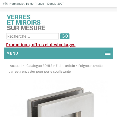
🇫🇷 Normandie / Île-de-France – Depuis 2007
Promotions, offres et destockages
MENU
NOUS CONTACTER
Accueil
>
Catalogue BOHLE
> Fiche article > Poignée cuvette
carrée a encaster pour porte coulissante
MON COMPTE / SE CONNECTER
DEMANDE DE DEVIS
SUIVI DE DEVIS
SUIVI DE COMMANDE