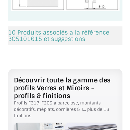
VERRE FEUILLETÉ
VERRE ANTI-REFLET
VERRE LAQUÉ/CRÉDENCE
10 Produits associés a la référence
BO5101615 et suggestions
VERRE FEUILLETÉ/TREMPÉ
DALLE DE SOL EN VERRE
PORTE EN VERRE
Découvrir toute la gamme des
GARDE CORPS EN VERRE
profils Verres et Miroirs –
VERRIÈRE TYPE ATELIER
profils & finitions
Profils F317, F209 a pareclose, montants
VERRES TEXTURÉS
décoratifs, méplats, cornières & T… plus de 13
finitions.
PLEXIGLAS PMMA
DOUBLE VITRAGE