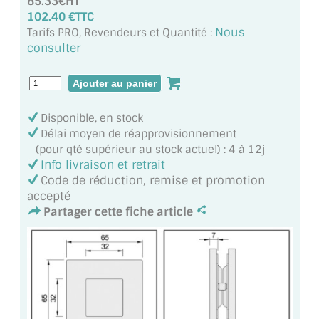
85.33€HT
MIROIR DE SALLE DE BAIN
102.40 €TTC
Nous
Tarifs PRO, Revendeurs et Quantité :
MIROIR PAROI DE DOUCHE
consulter
MIROIR POUR SALLE DE SPORT
MIROIR POUR SALLE DE DANSE
Disponible, en stock
Délai moyen de réapprovisionnement
MIROIR ENCADRÉ
(pour qté supérieur au stock actuel) : 4 à 12j
Info livraison et retrait
MIROIR TV
Code de réduction, remise et promotion
accepté
VERRE SUR MESURE
Partager cette fiche article
VERRE EXTRACLAIR
VERRE TREMPÉ (SÉCURIT)
PAROI DE DOUCHE