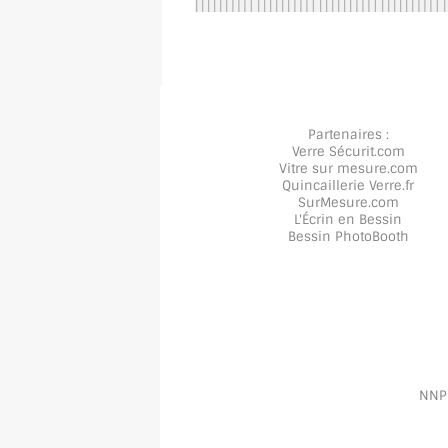
Partenaires :
Verre Sécurit
.com
Vitre sur mesure
.com
Quincaillerie Verre
.fr
SurMesure
.com
L'Écrin en Bessin
Bessin PhotoBooth
NNPP