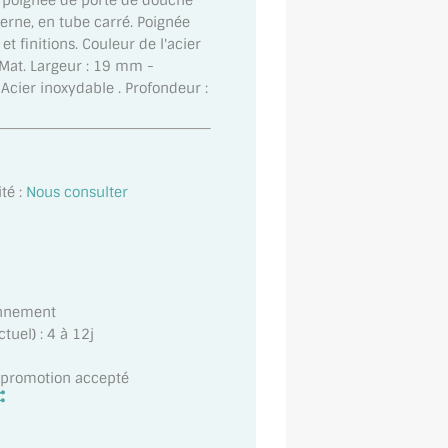
poignée de porte de douche
rne, en tube carré. Poignée
t finitions. Couleur de l'acier
 Mat. Largeur : 19 mm -
Acier inoxydable . Profondeur :
té :
Nous consulter
onnement
uel) : 4 à 12j
t promotion accepté