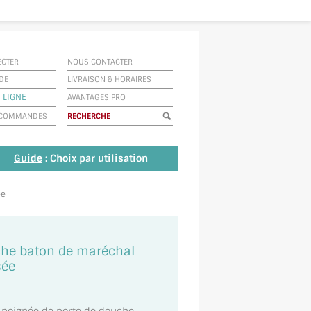
ECTER
NOUS CONTACTER
IDE
LIVRAISON
&
HORAIRES
 LIGNE
AVANTAGES PRO
E COMMANDES
Guide
: Choix par utilisation
ée
che baton de maréchal
sée