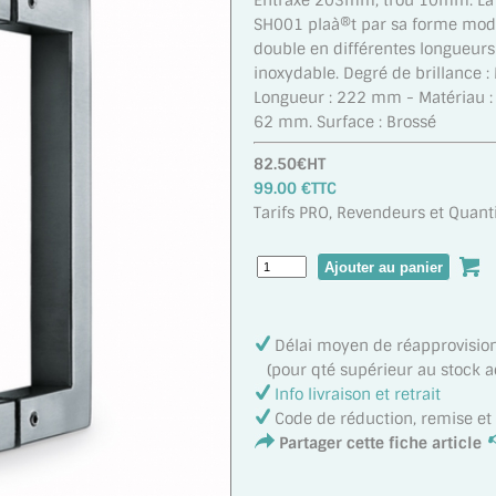
Entraxe 203mm, trou 10mm. La 
SH001 plaà®t par sa forme mode
double en différentes longueurs e
inoxydable. Degré de brillance :
Longueur : 222 mm - Matériau : 
62 mm. Surface : Brossé
82.50€HT
99.00 €TTC
Tarifs PRO, Revendeurs et Quanti
Délai moyen de réapprovisi
(pour qté supérieur au stock act
Info livraison et retrait
Code de réduction, remise e
Partager cette fiche article