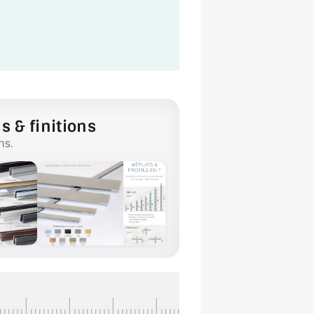
s & finitions
ns.