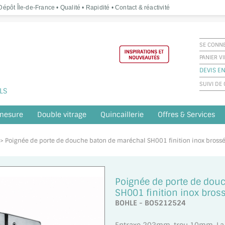
épôt Île-de-France • Qualité • Rapidité • Contact & réactivité
SE CONN
PANIER V
DEVIS EN
SUIVI D
LS
 mesure
Double vitrage
Quincaillerie
Offres & Services
e > Poignée de porte de douche baton de maréchal SH001 finition inox bross
Poignée de porte de dou
SH001 finition inox bros
BOHLE - BO5212524