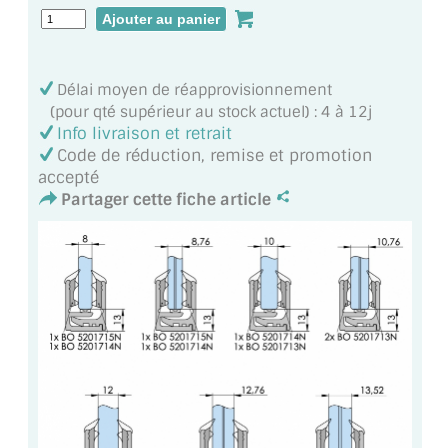
VERRE FEUILLETÉ
VERRE ANTI-REFLET
Délai moyen de réapprovisionnement
VERRE LAQUÉ/CRÉDENCE
(pour qté supérieur au stock actuel) : 4 à 12j
Info livraison et retrait
VERRE FEUILLETÉ/TREMPÉ
Code de réduction, remise et promotion
accepté
DALLE DE SOL EN VERRE
Partager cette fiche article
PORTE EN VERRE
GARDE CORPS EN VERRE
VERRIÈRE TYPE ATELIER
VERRES TEXTURÉS
PLEXIGLAS PMMA
DOUBLE VITRAGE