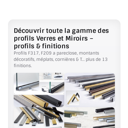
BARRES DE STABILISATION
JOINTS D'ÉTANCHÉITÉS
FIXATION GARDES CORPS
Découvrir toute la gamme des
profils Verres et Miroirs –
SYSTÈMES PIVOTANTS
profils & finitions
Profils F317, F209 a pareclose, montants
SYSTÈMES COULISSANTS
décoratifs, méplats, cornières & T… plus de 13
finitions.
LE CATALOGUE ACCESSOIRES
(STROMBINOSCOPE)
ACCESSOIRES EN PROMOTIONS
EXEMPLES, RÉALISATIONS, INSPIRATIONS
NUANCIER RAL
COMMENT COUPER DU VERRE ?