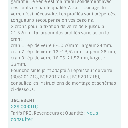
garantie. Le verre est maintenu solidement avec
MIROIR DE SALLE DE BAIN
des joints de haute qualité. Aucun usinage du
verre n'est nécessaire. Les profilés sont prépercés.
MIROIR PAROI DE DOUCHE
Longueur à recouper selon vos besoins.
3 crans pour la fixation de verre de 8 jusqu'à
MIROIR POUR SALLE DE SPORT
21,52mm. La largeur des profilés varie selon le
cran :
MIROIR POUR SALLE DE DANSE
cran 1 : ép. de verre 8-10,76mm, largeur 24mm;
cran 2 : ép. de verre 12 -13,52mm, largeur 28mm;
MIROIR ENCADRÉ
cran 3 : ép. de verre 16,76-21,52mm, largeur
33mm.
MIROIR TV
Pour choisir le joint adapté à l'épaisseur de verre
(BO5201713, BO5201714 et BO5201715),
VERRE SUR MESURE
consultez les instructions de montage et schémas
ci-dessous.
VERRE EXTRACLAIR
190.83€HT
VERRE TREMPÉ (SÉCURIT)
229.00 €TTC
Nous
Tarifs PRO, Revendeurs et Quantité :
PAROI DE DOUCHE
consulter