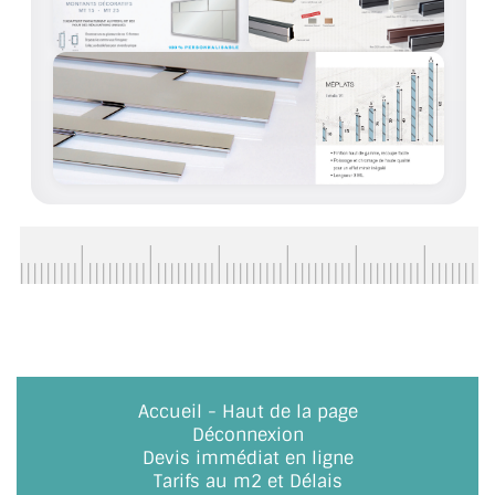
CONSEILS / AIDE
A PROPOS DE LA LIVRAISON
COMPTE PRO
MON PANIER
PLAN DU SITE
DÉCONNEXION
NOUS TROUVER - BUC 78
NOUS CONTACTER
Accueil
-
Haut de la page
Déconnexion
Devis immédiat en ligne
Tarifs au m2 et Délais