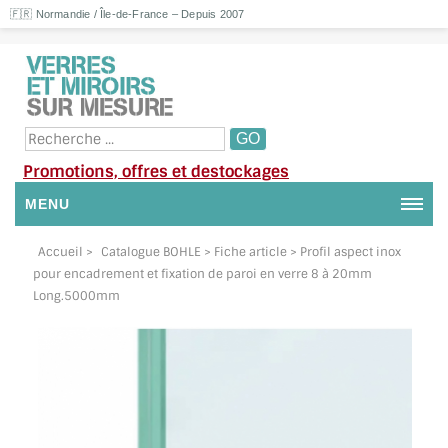
🇫🇷 Normandie / Île-de-France – Depuis 2007
Promotions, offres et destockages
MENU
NOUS CONTACTER
Accueil
>
Catalogue BOHLE
> Fiche article > Profil aspect inox
pour encadrement et fixation de paroi en verre 8 à 20mm
MON COMPTE / SE CONNECTER
Long.5000mm
DEMANDE DE DEVIS
SUIVI DE DEVIS
SUIVI DE COMMANDE