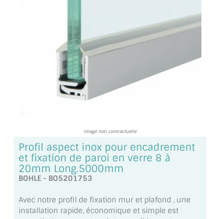
TOUS LES TARIFS AU M2
GUIDE : CHOIX PAR UTILISATION
INSPIRATIONS ET NOUVEAUTÉS
AMBIANCE LAITON BROSSÉ
MIROIRS VIEILLIS AMBIANCE BRASSERIE
MIROIR SUR MESURE
Image non contractuelle
MIROIR VIEILLI
Profil aspect inox pour encadrement
et fixation de paroi en verre 8 à
MIROIR DÉCORATIF DE COULEUR
20mm Long.5000mm
BOHLE - BO5201753
LOTS DE MIROIRS EN MOZAÏQUE
Avec notre profil de fixation mur et plafond , une
MIROIR POUR PORTE
installation rapide, économique et simple est