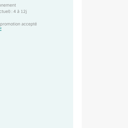
onnement
uel) : 4 à 12j
t promotion accepté