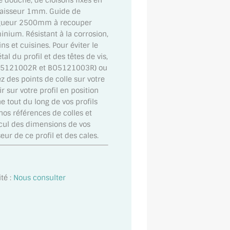
 douche, de cloisons fixes en
paisseur 1mm. Guide de
ongueur 2500mm à recouper
inium. Résistant à la corrosion,
s et cuisines. Pour éviter le
al du profil et des têtes de vis,
(BO5121002R et BO5121003R) ou
 des points de colle sur votre
 sur votre profil en position
e tout du long de vos profils
 nos références de colles et
alcul des dimensions de vos
eur de ce profil et des cales.
té :
Nous consulter