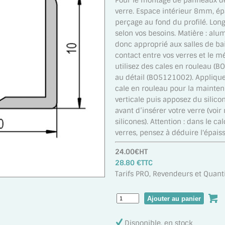
Pour le montage de panneaux de
verre. Espace intérieur 8mm, é
perçage au fond du profilé. L
selon vos besoins. Matière : alum
donc approprié aux salles de bain
contact entre vos verres et le mét
utilisez des cales en rouleau 
au détail (BO5121002). Appliquez
cale en rouleau pour la maintenir
verticale puis apposez du silicon
avant d’insérer votre verre (voir
silicones). Attention : dans le c
verres, pensez à déduire l'épaiss
24.00€HT
28.80 €TTC
Tarifs PRO, Revendeurs et Quanti
Disponible, en stock