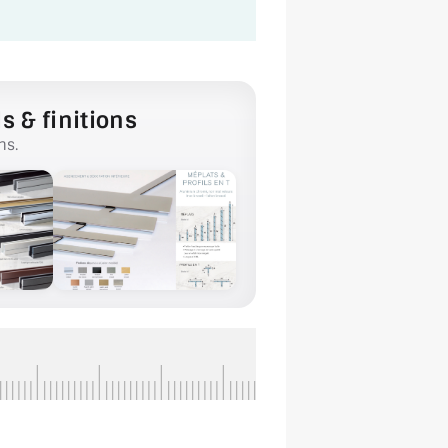
s & finitions
ns.