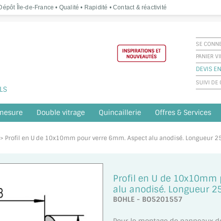
épôt Île-de-France • Qualité • Rapidité • Contact & réactivité
SE CONN
PANIER V
DEVIS EN
SUIVI D
LS
 mesure
Double vitrage
Quincaillerie
Offres & Services
e > Profil en U de 10x10mm pour verre 6mm. Aspect alu anodisé. Longueur
Profil en U de 10x10mm 
alu anodisé. Longueur 
BOHLE - BO5201557