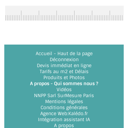
CONSEILS / AIDE
A PROPOS DE LA LIVRAISON
COMPTE PRO
MON PANIER
Accueil
-
Haut de la page
PLAN DU SITE
Déconnexion
Devis immédiat en ligne
DÉCONNEXION
Tarifs au m2 et Délais
Produits et Photos
NOUS TROUVER - BUC 78
A propos - Qui sommes nous ?
Vidéos
NNPP Sarl SurMesure Paris
NOUS CONTACTER
Mentions légales
Conditions générales
Agence Web
:
Kalédo.fr
Intégration assistant IA
A propos