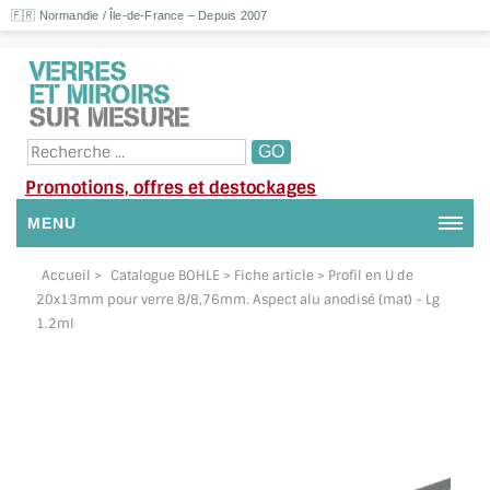
🇫🇷 Normandie / Île-de-France – Depuis 2007
Promotions, offres et destockages
MENU
NOUS CONTACTER
Accueil
>
Catalogue BOHLE
> Fiche article > Profil en U de
20x13mm pour verre 8/8,76mm. Aspect alu anodisé (mat) - Lg
MON COMPTE / SE CONNECTER
1.2ml
DEMANDE DE DEVIS
SUIVI DE DEVIS
SUIVI DE COMMANDE