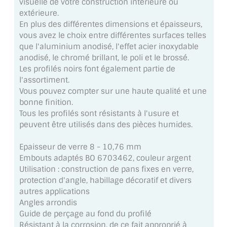
visuelle de votre construction intérieure ou
MIROIR DE SALLE DE BAIN
extérieure.
En plus des différentes dimensions et épaisseurs,
MIROIR PAROI DE DOUCHE
vous avez le choix entre différentes surfaces telles
que l'aluminium anodisé, l'effet acier inoxydable
MIROIR POUR SALLE DE SPORT
anodisé, le chromé brillant, le poli et le brossé.
Les profilés noirs font également partie de
MIROIR POUR SALLE DE DANSE
l'assortiment.
Vous pouvez compter sur une haute qualité et une
MIROIR ENCADRÉ
bonne finition.
Tous les profilés sont résistants à l'usure et
MIROIR TV
peuvent être utilisés dans des pièces humides.
VERRE SUR MESURE
Epaisseur de verre 8 - 10,76 mm
Embouts adaptés BO 6703462, couleur argent
VERRE EXTRACLAIR
Utilisation : construction de pans fixes en verre,
protection d'angle, habillage décoratif et divers
VERRE TREMPÉ (SÉCURIT)
autres applications
Angles arrondis
PAROI DE DOUCHE
Guide de perçage au fond du profilé
Résistant à la corrosion, de ce fait approprié à