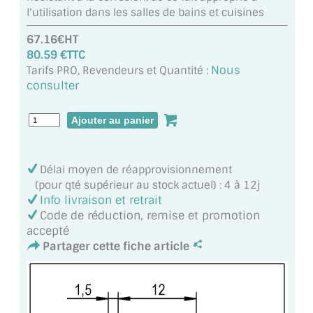
VERRE FEUILLETÉ
l'utilisation dans les salles de bains et cuisines
VERRE ANTI-REFLET
67.16€HT
80.59 €TTC
VERRE LAQUÉ/CRÉDENCE
Nous
Tarifs PRO, Revendeurs et Quantité :
consulter
VERRE FEUILLETÉ/TREMPÉ
DALLE DE SOL EN VERRE
PORTE EN VERRE
Délai moyen de réapprovisionnement
(pour qté supérieur au stock actuel) : 4 à 12j
GARDE CORPS EN VERRE
Info livraison et retrait
Code de réduction, remise et promotion
VERRIÈRE TYPE ATELIER
accepté
Partager cette fiche article
VERRES TEXTURÉS
PLEXIGLAS PMMA
DOUBLE VITRAGE