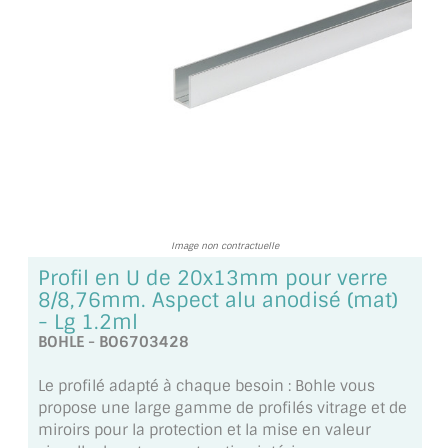
TOUS LES TARIFS AU M2
GUIDE : CHOIX PAR UTILISATION
INSPIRATIONS ET NOUVEAUTÉS
AMBIANCE LAITON BROSSÉ
MIROIRS VIEILLIS AMBIANCE BRASSERIE
MIROIR SUR MESURE
Image non contractuelle
Profil en U de 20x13mm pour verre
MIROIR VIEILLI
8/8,76mm. Aspect alu anodisé (mat)
- Lg 1.2ml
MIROIR DÉCORATIF DE COULEUR
BOHLE - BO6703428
LOTS DE MIROIRS EN MOZAÏQUE
Le profilé adapté à chaque besoin : Bohle vous
propose une large gamme de profilés vitrage et de
MIROIR POUR PORTE
miroirs pour la protection et la mise en valeur