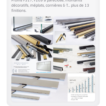
Profils F317, F209 a pareclose, montants
BARRES DE STABILISATION
décoratifs, méplats, cornières & T… plus de 13
finitions.
JOINTS D'ÉTANCHÉITÉS
FIXATION GARDES CORPS
SYSTÈMES PIVOTANTS
SYSTÈMES COULISSANTS
LE CATALOGUE ACCESSOIRES
(STROMBINOSCOPE)
ACCESSOIRES EN PROMOTIONS
EXEMPLES, RÉALISATIONS, INSPIRATIONS
NUANCIER RAL
COMMENT COUPER DU VERRE ?