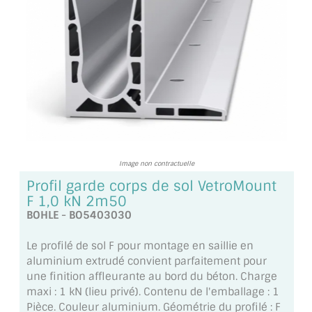
TOUS LES TARIFS AU M2
GUIDE : CHOIX PAR UTILISATION
INSPIRATIONS ET NOUVEAUTÉS
AMBIANCE LAITON BROSSÉ
MIROIRS VIEILLIS AMBIANCE BRASSERIE
Image non contractuelle
MIROIR SUR MESURE
Profil garde corps de sol VetroMount
F 1,0 kN 2m50
MIROIR VIEILLI
BOHLE - BO5403030
MIROIR DÉCORATIF DE COULEUR
Le profilé de sol F pour montage en saillie en
aluminium extrudé convient parfaitement pour
LOTS DE MIROIRS EN MOZAÏQUE
une finition affleurante au bord du béton. Charge
maxi : 1 kN (lieu privé). Contenu de l'emballage : 1
MIROIR POUR PORTE
Pièce. Couleur aluminium. Géométrie du profilé : F