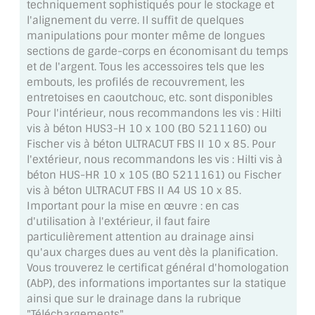
techniquement sophistiqués pour le stockage et
VERRE FEUILLETÉ
l'alignement du verre. Il suffit de quelques
manipulations pour monter même de longues
VERRE ANTI-REFLET
sections de garde-corps en économisant du temps
et de l'argent. Tous les accessoires tels que les
VERRE LAQUÉ/CRÉDENCE
embouts, les profilés de recouvrement, les
entretoises en caoutchouc, etc. sont disponibles
VERRE FEUILLETÉ/TREMPÉ
Pour l'intérieur, nous recommandons les vis : Hilti
vis à béton HUS3-H 10 x 100 (BO 5211160) ou
DALLE DE SOL EN VERRE
Fischer vis à béton ULTRACUT FBS II 10 x 85. Pour
l'extérieur, nous recommandons les vis : Hilti vis à
PORTE EN VERRE
béton HUS-HR 10 x 105 (BO 5211161) ou Fischer
vis à béton ULTRACUT FBS II A4 US 10 x 85.
GARDE CORPS EN VERRE
Important pour la mise en œuvre : en cas
d'utilisation à l'extérieur, il faut faire
VERRIÈRE TYPE ATELIER
particulièrement attention au drainage ainsi
qu'aux charges dues au vent dès la planification.
VERRES TEXTURÉS
Vous trouverez le certificat général d'homologation
(AbP), des informations importantes sur la statique
PLEXIGLAS PMMA
ainsi que sur le drainage dans la rubrique
"Téléchargements".
DOUBLE VITRAGE