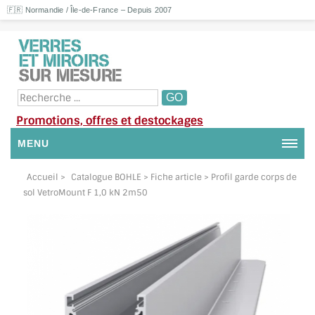
🇫🇷 Normandie / Île-de-France – Depuis 2007
Promotions, offres et destockages
MENU
NOUS CONTACTER
Accueil
>
Catalogue BOHLE
> Fiche article > Profil garde corps de
sol VetroMount F 1,0 kN 2m50
MON COMPTE / SE CONNECTER
DEMANDE DE DEVIS
SUIVI DE DEVIS
SUIVI DE COMMANDE