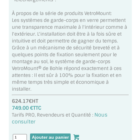
À propos de la série de produits VetroMount:
ACCESSOIRES & QUINCAILLERIE
Les systèmes de garde-corps en verre permettent
une transparence maximale à l'intérieur comme à
CATALOGUE DE PROFILS ET FIXATION DU
l'extérieur. L'installation doit être à la fois sûre et
VERRE
intuitive et doit permettre de gagner du temps.
Grâce à un mécanisme de sécurité breveté et à
LES FIXATIONS POUR MIROIR
quelques points de fixation seulement pour le
montage au sol, le système de garde-corps
LES PROFILS PAROI DE VERRE
VetroMount® de Bohle répond exactement à ces
attentes : Il est sûr à 100% pour la fixation et en
VITRINE EN VERRE
même temps très simple et économique à
installer.
CONNECTEURS ET ASSEMBLAGE DE VERRES
624.17€HT
PLATS ET CORNIÈRES
749.00 €TTC
Nous
Tarifs PRO, Revendeurs et Quantité :
LES CHARNIÈRES DE PORTE EN VERRE
consulter
BOUTONS ET POIGNÉES