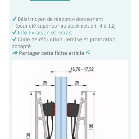
BARRES DE STABILISATION
JOINTS D'ÉTANCHÉITÉS
Délai moyen de réapprovisionnement
(pour qté supérieur au stock actuel) : 4 à 12j
FIXATION GARDES CORPS
Info livraison et retrait
Code de réduction, remise et promotion
SYSTÈMES PIVOTANTS
accepté
Partager cette fiche article
SYSTÈMES COULISSANTS
LE CATALOGUE ACCESSOIRES
(STROMBINOSCOPE)
ACCESSOIRES EN PROMOTIONS
EXEMPLES, RÉALISATIONS, INSPIRATIONS
NUANCIER RAL
COMMENT COUPER DU VERRE ?