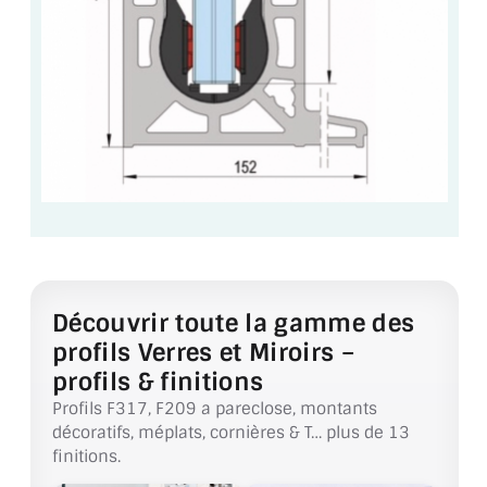
CONSEILS / AIDE
A PROPOS DE LA LIVRAISON
COMPTE PRO
MON PANIER
PLAN DU SITE
DÉCONNEXION
NOUS TROUVER - BUC 78
Découvrir toute la gamme des
profils Verres et Miroirs –
NOUS CONTACTER
profils & finitions
Profils F317, F209 a pareclose, montants
décoratifs, méplats, cornières & T… plus de 13
finitions.