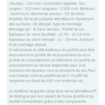
.Hauteur : 130 mm. Inclinaison réglable : Oui.
MIROIR DE SALLE DE BAIN
Largeur : 152 mm. Longueur : 2.500 mm. Matériau
: Aluminium. Norme de couleur : C0. Surface :
MIROIR PAROI DE DOUCHE
Anodisé. Série de produits VetroMount. Traitement
des surfaces : E6 décapé. Type de montage :
MIROIR POUR SALLE DE SPORT
Montage par : le haut. Version : Profilé de sol.
Épaisseur du verre feuilleté : 12,76 - 21,52 mm.
MIROIR POUR SALLE DE DANSE
Épaisseur du verre trempé : 15 - 19 mm. Joints et
lit de montage séparé.
MIROIR ENCADRÉ
Si nécessaire, le côté extérieur du profilé peut être
recouvert d'un profilé de recouvrement ou d'un
MIROIR TV
profilé de raccordement au bâtiment. Un profilé de
raccordement au sol est disponible pour une
VERRE SUR MESURE
transition en douceur vers la structure du sol. Pour
une fixation sûre du profilé de sol F, il suffit de
VERRE EXTRACLAIR
respecter un écart de 400 mm entre les vis.
VERRE TREMPÉ (SÉCURIT)
Le système de garde-corps tout-verre VetroMount®
se distingue par son aspect de haute qualité et sa
PAROI DE DOUCHE
facilité d'installation grâce à des composants