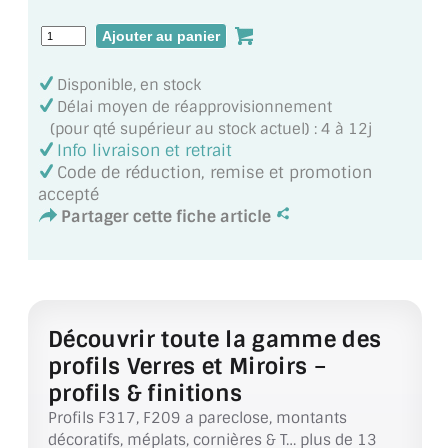
VERRE FEUILLETÉ
VERRE ANTI-REFLET
Disponible, en stock
VERRE LAQUÉ/CRÉDENCE
Délai moyen de réapprovisionnement
(pour qté supérieur au stock actuel) : 4 à 12j
VERRE FEUILLETÉ/TREMPÉ
Info livraison et retrait
Code de réduction, remise et promotion
DALLE DE SOL EN VERRE
accepté
Partager cette fiche article
PORTE EN VERRE
GARDE CORPS EN VERRE
VERRIÈRE TYPE ATELIER
Découvrir toute la gamme des
VERRES TEXTURÉS
profils Verres et Miroirs –
profils & finitions
PLEXIGLAS PMMA
Profils F317, F209 a pareclose, montants
décoratifs, méplats, cornières & T… plus de 13
DOUBLE VITRAGE