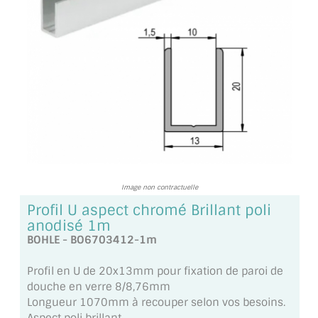
TOUS LES TARIFS AU M2
GUIDE : CHOIX PAR UTILISATION
INSPIRATIONS ET NOUVEAUTÉS
AMBIANCE LAITON BROSSÉ
MIROIRS VIEILLIS AMBIANCE BRASSERIE
MIROIR SUR MESURE
Image non contractuelle
MIROIR VIEILLI
Profil U aspect chromé Brillant poli
anodisé 1m
MIROIR DÉCORATIF DE COULEUR
BOHLE - BO6703412-1m
LOTS DE MIROIRS EN MOZAÏQUE
Profil en U de 20x13mm pour fixation de paroi de
douche en verre 8/8,76mm
MIROIR POUR PORTE
Longueur 1070mm à recouper selon vos besoins.