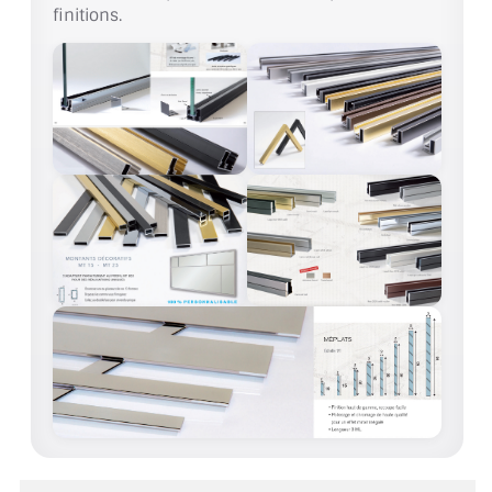
finitions.
ACCESSOIRES & QUINCAILLERIE
CATALOGUE DE PROFILS ET FIXATION DU
VERRE
LES FIXATIONS POUR MIROIR
LES PROFILS PAROI DE VERRE
VITRINE EN VERRE
CONNECTEURS ET ASSEMBLAGE DE VERRES
PLATS ET CORNIÈRES
LES CHARNIÈRES DE PORTE EN VERRE
BOUTONS ET POIGNÉES