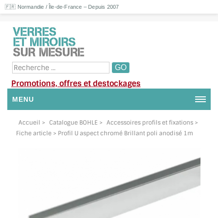
🇫🇷 Normandie / Île-de-France – Depuis 2007
Promotions, offres et destockages
MENU
NOUS CONTACTER
Accueil
>
Catalogue BOHLE
>
Accessoires profils et fixations
>
Fiche article > Profil U aspect chromé Brillant poli anodisé 1m
MON COMPTE / SE CONNECTER
DEMANDE DE DEVIS
SUIVI DE DEVIS
SUIVI DE COMMANDE