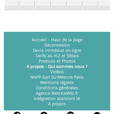
BARRES DE STABILISATION
JOINTS D'ÉTANCHÉITÉS
FIXATION GARDES CORPS
SYSTÈMES PIVOTANTS
Accueil
-
Haut de la page
Déconnexion
SYSTÈMES COULISSANTS
Devis immédiat en ligne
Tarifs au m2 et Délais
LE CATALOGUE ACCESSOIRES
Produits et Photos
(STROMBINOSCOPE)
A propos - Qui sommes nous ?
Vidéos
ACCESSOIRES EN PROMOTIONS
NNPP Sarl SurMesure Paris
Mentions légales
EXEMPLES, RÉALISATIONS, INSPIRATIONS
Conditions générales
Agence Web
:
Kalédo.fr
NUANCIER RAL
Intégration assistant IA
A propos
COMMENT COUPER DU VERRE ?