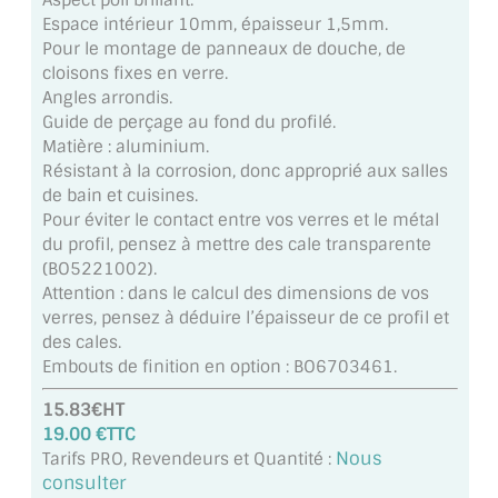
Aspect poli brillant.
MIROIR DE SALLE DE BAIN
Espace intérieur 10mm, épaisseur 1,5mm.
Pour le montage de panneaux de douche, de
MIROIR PAROI DE DOUCHE
cloisons fixes en verre.
Angles arrondis.
MIROIR POUR SALLE DE SPORT
Guide de perçage au fond du profilé.
Matière : aluminium.
MIROIR POUR SALLE DE DANSE
Résistant à la corrosion, donc approprié aux salles
de bain et cuisines.
MIROIR ENCADRÉ
Pour éviter le contact entre vos verres et le métal
du profil, pensez à mettre des cale transparente
MIROIR TV
(BO5221002).
Attention : dans le calcul des dimensions de vos
VERRE SUR MESURE
verres, pensez à déduire l’épaisseur de ce profil et
des cales.
VERRE EXTRACLAIR
Embouts de finition en option : BO6703461.
15.83€HT
VERRE TREMPÉ (SÉCURIT)
19.00 €TTC
Nous
PAROI DE DOUCHE
Tarifs PRO, Revendeurs et Quantité :
consulter