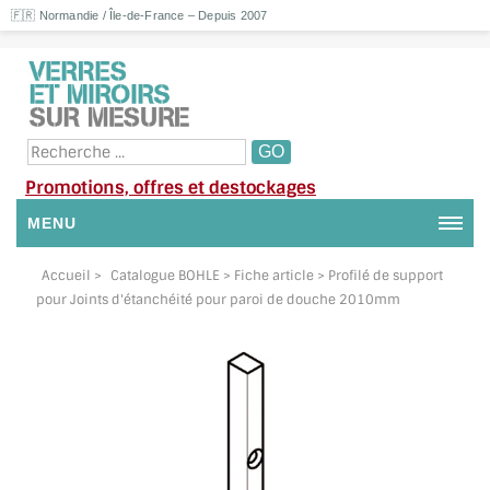
🇫🇷 Normandie / Île-de-France – Depuis 2007
Promotions, offres et destockages
MENU
NOUS CONTACTER
Accueil
>
Catalogue BOHLE
> Fiche article > Profilé de support
pour Joints d'étanchéité pour paroi de douche 2010mm
MON COMPTE / SE CONNECTER
DEMANDE DE DEVIS
SUIVI DE DEVIS
SUIVI DE COMMANDE