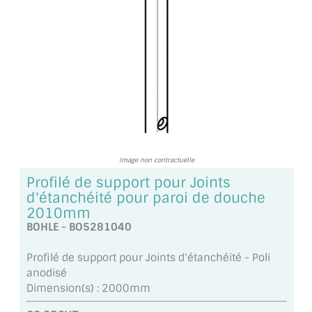
TOUS LES TARIFS AU M2
GUIDE : CHOIX PAR UTILISATION
INSPIRATIONS ET NOUVEAUTÉS
AMBIANCE LAITON BROSSÉ
MIROIRS VIEILLIS AMBIANCE BRASSERIE
Image non contractuelle
MIROIR SUR MESURE
Profilé de support pour Joints
d'étanchéité pour paroi de douche
MIROIR VIEILLI
2010mm
BOHLE - BO5281040
MIROIR DÉCORATIF DE COULEUR
Profilé de support pour Joints d'étanchéité - Poli
LOTS DE MIROIRS EN MOZAÏQUE
anodisé
Dimension(s) : 2000mm
MIROIR POUR PORTE