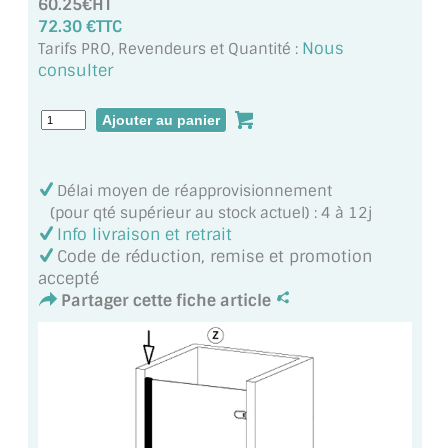
60.25€HT
MIROIR DE SALLE DE BAIN
72.30 €TTC
Nous
Tarifs PRO, Revendeurs et Quantité :
MIROIR PAROI DE DOUCHE
consulter
MIROIR POUR SALLE DE SPORT
MIROIR POUR SALLE DE DANSE
Délai moyen de réapprovisionnement
MIROIR ENCADRÉ
(pour qté supérieur au stock actuel) : 4 à 12j
Info livraison et retrait
MIROIR TV
Code de réduction, remise et promotion
accepté
VERRE SUR MESURE
Partager cette fiche article
VERRE EXTRACLAIR
VERRE TREMPÉ (SÉCURIT)
PAROI DE DOUCHE