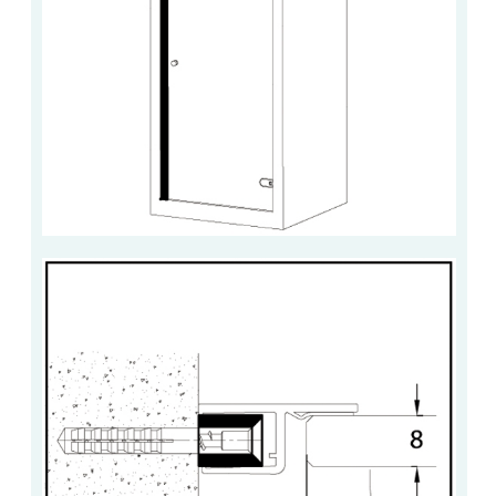
VERRE FEUILLETÉ
VERRE ANTI-REFLET
VERRE LAQUÉ/CRÉDENCE
VERRE FEUILLETÉ/TREMPÉ
DALLE DE SOL EN VERRE
PORTE EN VERRE
GARDE CORPS EN VERRE
VERRIÈRE TYPE ATELIER
VERRES TEXTURÉS
PLEXIGLAS PMMA
DOUBLE VITRAGE