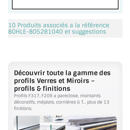
BARRES DE STABILISATION
JOINTS D'ÉTANCHÉITÉS
10 Produits associés a la référence
FIXATION GARDES CORPS
BOHLE-BO5281040 et suggestions
SYSTÈMES PIVOTANTS
SYSTÈMES COULISSANTS
LE CATALOGUE ACCESSOIRES
Découvrir toute la gamme des
(STROMBINOSCOPE)
profils Verres et Miroirs –
ACCESSOIRES EN PROMOTIONS
profils & finitions
Profils F317, F209 a pareclose, montants
EXEMPLES, RÉALISATIONS, INSPIRATIONS
décoratifs, méplats, cornières & T… plus de 13
finitions.
NUANCIER RAL
COMMENT COUPER DU VERRE ?