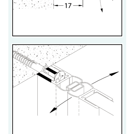
ACCESSOIRES & QUINCAILLERIE
CATALOGUE DE PROFILS ET FIXATION DU
VERRE
LES FIXATIONS POUR MIROIR
LES PROFILS PAROI DE VERRE
VITRINE EN VERRE
CONNECTEURS ET ASSEMBLAGE DE VERRES
PLATS ET CORNIÈRES
LES CHARNIÈRES DE PORTE EN VERRE
BOUTONS ET POIGNÉES