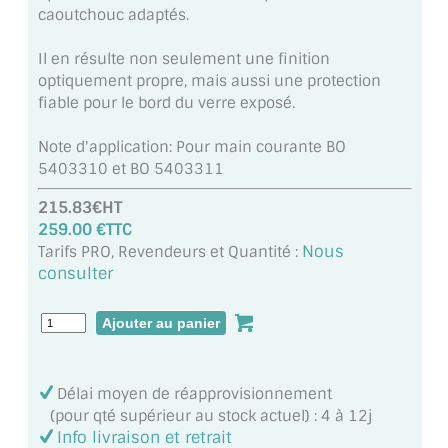
caoutchouc adaptés.
MIROIR DE SALLE DE BAIN
Il en résulte non seulement une finition
MIROIR PAROI DE DOUCHE
optiquement propre, mais aussi une protection
fiable pour le bord du verre exposé.
MIROIR POUR SALLE DE SPORT
Note d'application: Pour main courante BO
MIROIR POUR SALLE DE DANSE
5403310 et BO 5403311
MIROIR ENCADRÉ
215.83€HT
259.00 €TTC
MIROIR TV
Nous
Tarifs PRO, Revendeurs et Quantité :
consulter
VERRE SUR MESURE
VERRE EXTRACLAIR
VERRE TREMPÉ (SÉCURIT)
Délai moyen de réapprovisionnement
PAROI DE DOUCHE
(pour qté supérieur au stock actuel) : 4 à 12j
Info livraison et retrait