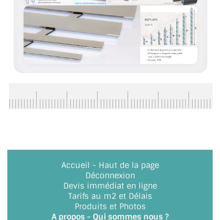
BARRES DE STABILISATION
JOINTS D'ÉTANCHÉITÉS
FIXATION GARDES CORPS
SYSTÈMES PIVOTANTS
SYSTÈMES COULISSANTS
LE CATALOGUE ACCESSOIRES
(STROMBINOSCOPE)
ACCESSOIRES EN PROMOTIONS
Accueil
-
Haut de la page
EXEMPLES, RÉALISATIONS, INSPIRATIONS
Déconnexion
Devis immédiat en ligne
NUANCIER RAL
Tarifs au m2 et Délais
Produits et Photos
COMMENT COUPER DU VERRE ?
A propos - Qui sommes nous ?