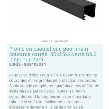
TOUS LES TARIFS AU M2
GUIDE : CHOIX PAR UTILISATION
INSPIRATIONS ET NOUVEAUTÉS
AMBIANCE LAITON BROSSÉ
Image non contractuelle
Profilé en caoutchouc pour main
MIROIRS VIEILLIS AMBIANCE BRASSERIE
courante carrée, 30x25x2,verre 66.2,
longueur 25m
MIROIR SUR MESURE
BOHLE - BO5403314
MIROIR VIEILLI
Pour verre d'épaisseur 12 a 13,52mm. Les mains
courantes et les profilés de protection des arêtes
MIROIR DÉCORATIF DE COULEUR
Bohle sont le complément parfait de nos différents
systèmes de garde-corps. Toutes les mains
LOTS DE MIROIRS EN MOZAÏQUE
courantes sont fabriquées en acier inoxydable
robuste et se fixent facilement sur toutes les
MIROIR POUR PORTE
épaisseurs de verre à l'aide de profilés en