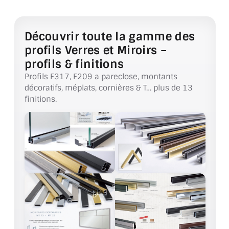
ACCESSOIRES & QUINCAILLERIE
Découvrir toute la gamme des
CATALOGUE DE PROFILS ET FIXATION DU
profils Verres et Miroirs –
VERRE
profils & finitions
Profils F317, F209 a pareclose, montants
LES FIXATIONS POUR MIROIR
décoratifs, méplats, cornières & T… plus de 13
finitions.
LES PROFILS PAROI DE VERRE
VITRINE EN VERRE
CONNECTEURS ET ASSEMBLAGE DE VERRES
PLATS ET CORNIÈRES
LES CHARNIÈRES DE PORTE EN VERRE
BOUTONS ET POIGNÉES