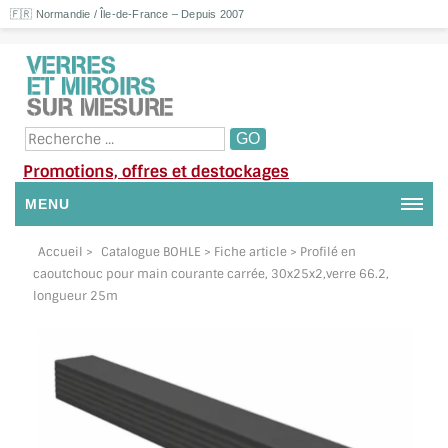
🇫🇷 Normandie / Île-de-France – Depuis 2007
Promotions, offres et destockages
MENU
NOUS CONTACTER
Accueil
>
Catalogue BOHLE
> Fiche article > Profilé en
caoutchouc pour main courante carrée, 30x25x2,verre 66.2,
MON COMPTE / SE CONNECTER
longueur 25m
DEMANDE DE DEVIS
SUIVI DE DEVIS
SUIVI DE COMMANDE