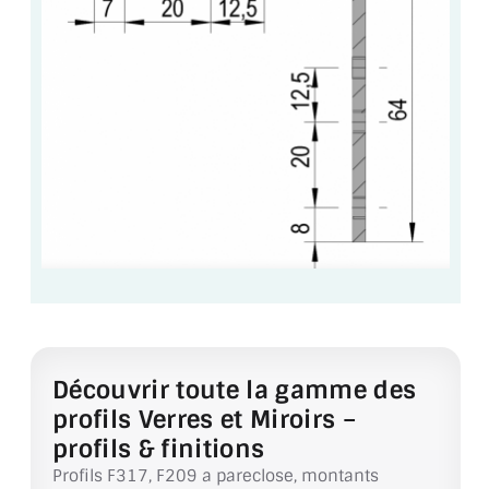
VERRE FEUILLETÉ
VERRE ANTI-REFLET
VERRE LAQUÉ/CRÉDENCE
VERRE FEUILLETÉ/TREMPÉ
DALLE DE SOL EN VERRE
PORTE EN VERRE
GARDE CORPS EN VERRE
VERRIÈRE TYPE ATELIER
Découvrir toute la gamme des
VERRES TEXTURÉS
profils Verres et Miroirs –
PLEXIGLAS PMMA
profils & finitions
Profils F317, F209 a pareclose, montants
DOUBLE VITRAGE