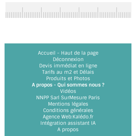
BARRES DE STABILISATION
JOINTS D'ÉTANCHÉITÉS
FIXATION GARDES CORPS
SYSTÈMES PIVOTANTS
Accueil
-
Haut de la page
SYSTÈMES COULISSANTS
Déconnexion
Devis immédiat en ligne
LE CATALOGUE ACCESSOIRES
Tarifs au m2 et Délais
(STROMBINOSCOPE)
Produits et Photos
A propos - Qui sommes nous ?
ACCESSOIRES EN PROMOTIONS
Vidéos
NNPP Sarl SurMesure Paris
Mentions légales
EXEMPLES, RÉALISATIONS, INSPIRATIONS
Conditions générales
Agence Web
:
Kalédo.fr
NUANCIER RAL
Intégration assistant IA
A propos
COMMENT COUPER DU VERRE ?