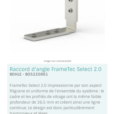
TOUS LES TARIFS AU M2
GUIDE : CHOIX PAR UTILISATION
INSPIRATIONS ET NOUVEAUTÉS
AMBIANCE LAITON BROSSÉ
MIROIRS VIEILLIS AMBIANCE BRASSERIE
MIROIR SUR MESURE
Image non contractuelle
Raccord d'angle FrameTec Select 2.0
MIROIR VIEILLI
BOHLE - BO5220861
MIROIR DÉCORATIF DE COULEUR
FrameTec Select 2.0 impressionne par son aspect
filigrane et uniforme de l'ensemble du système : le
LOTS DE MIROIRS EN MOZAÏQUE
cadre et les profilés de vitrage ont la même faible
profondeur de 36,5 mm et créent ainsi une ligne
MIROIR POUR PORTE
continue. Le design est donc particulièrement
harmonieux et léger.