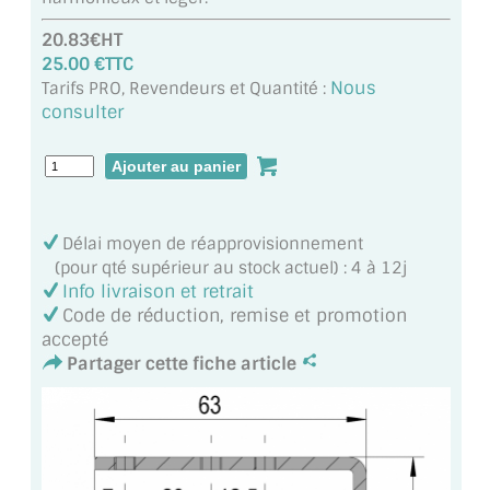
MIROIR DE SALLE DE BAIN
20.83€HT
25.00 €TTC
MIROIR PAROI DE DOUCHE
Nous
Tarifs PRO, Revendeurs et Quantité :
consulter
MIROIR POUR SALLE DE SPORT
MIROIR POUR SALLE DE DANSE
MIROIR ENCADRÉ
Délai moyen de réapprovisionnement
MIROIR TV
(pour qté supérieur au stock actuel) : 4 à 12j
Info livraison et retrait
VERRE SUR MESURE
Code de réduction, remise et promotion
accepté
VERRE EXTRACLAIR
Partager cette fiche article
VERRE TREMPÉ (SÉCURIT)
PAROI DE DOUCHE