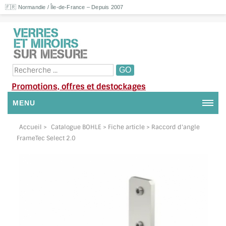
🇫🇷 Normandie / Île-de-France – Depuis 2007
Promotions, offres et destockages
MENU
NOUS CONTACTER
Accueil
>
Catalogue BOHLE
> Fiche article > Raccord d'angle
FrameTec Select 2.0
MON COMPTE / SE CONNECTER
DEMANDE DE DEVIS
SUIVI DE DEVIS
SUIVI DE COMMANDE