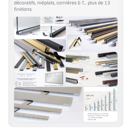
décoratifs, méplats, cornières & T… plus de 13
finitions.
ACCESSOIRES & QUINCAILLERIE
CATALOGUE DE PROFILS ET FIXATION DU
VERRE
LES FIXATIONS POUR MIROIR
LES PROFILS PAROI DE VERRE
VITRINE EN VERRE
CONNECTEURS ET ASSEMBLAGE DE VERRES
PLATS ET CORNIÈRES
LES CHARNIÈRES DE PORTE EN VERRE
BOUTONS ET POIGNÉES