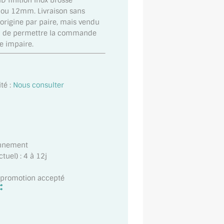
D finition Inox brossé
0 ou 12mm. Livraison sans
d'origine par paire, mais vendu
afin de permettre la commande
e impaire.
té :
Nous consulter
onnement
uel) : 4 à 12j
t promotion accepté