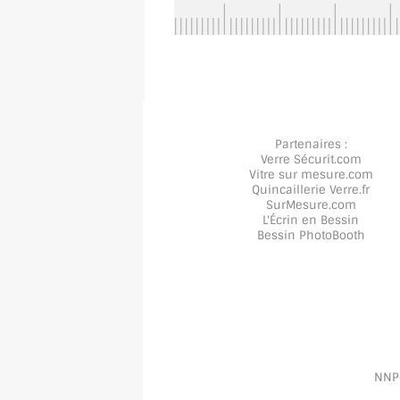
Partenaires :
Verre Sécurit
.com
Vitre sur mesure
.com
Quincaillerie Verre
.fr
SurMesure
.com
L'Écrin en Bessin
Bessin PhotoBooth
NNPP