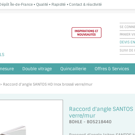
épôt Île-de-France • Qualité • Rapidité • Contact & réactivité
SE CONN
PANIER V
DEVIS EN
SUIVI D
LS
 mesure
Double vitrage
Quincaillerie
Offres & Services
e > Raccord d'angle SANTOS HD Inox brossé verre/mur
Raccord d'angle SANTOS 
verre/mur
BOHLE - BO5218440