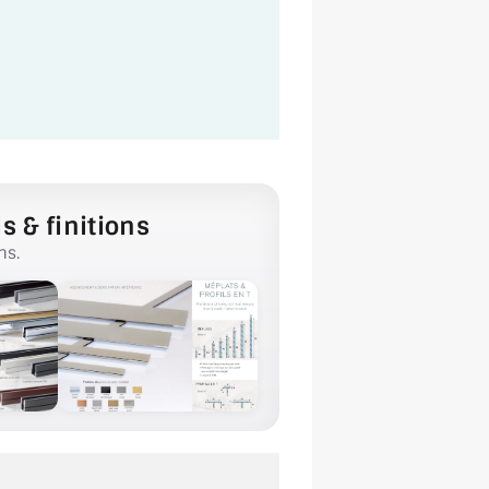
s & finitions
ns.