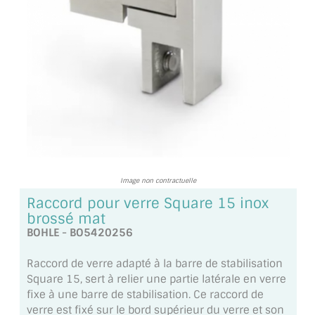
TOUS LES TARIFS AU M2
GUIDE : CHOIX PAR UTILISATION
INSPIRATIONS ET NOUVEAUTÉS
AMBIANCE LAITON BROSSÉ
MIROIRS VIEILLIS AMBIANCE BRASSERIE
MIROIR SUR MESURE
Image non contractuelle
Raccord pour verre Square 15 inox
MIROIR VIEILLI
brossé mat
BOHLE - BO5420256
MIROIR DÉCORATIF DE COULEUR
Raccord de verre adapté à la barre de stabilisation
LOTS DE MIROIRS EN MOZAÏQUE
Square 15, sert à relier une partie latérale en verre
fixe à une barre de stabilisation. Ce raccord de
MIROIR POUR PORTE
verre est fixé sur le bord supérieur du verre et son