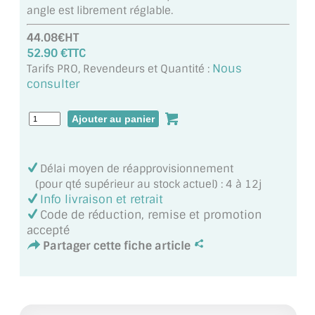
angle est librement réglable.
MIROIR DE SALLE DE BAIN
44.08€HT
MIROIR PAROI DE DOUCHE
52.90 €TTC
Nous
Tarifs PRO, Revendeurs et Quantité :
MIROIR POUR SALLE DE SPORT
consulter
MIROIR POUR SALLE DE DANSE
MIROIR ENCADRÉ
MIROIR TV
Délai moyen de réapprovisionnement
(pour qté supérieur au stock actuel) : 4 à 12j
VERRE SUR MESURE
Info livraison et retrait
Code de réduction, remise et promotion
VERRE EXTRACLAIR
accepté
Partager cette fiche article
VERRE TREMPÉ (SÉCURIT)
PAROI DE DOUCHE