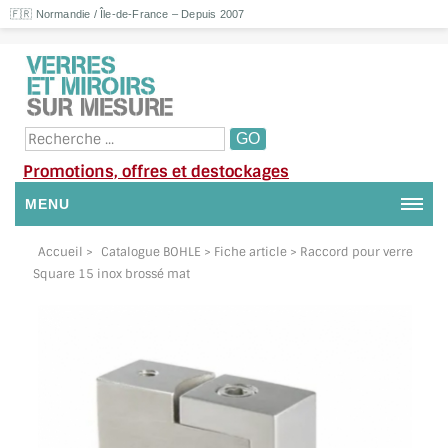
🇫🇷 Normandie / Île-de-France – Depuis 2007
Promotions, offres et destockages
MENU
NOUS CONTACTER
Accueil
>
Catalogue BOHLE
> Fiche article > Raccord pour verre
Square 15 inox brossé mat
MON COMPTE / SE CONNECTER
DEMANDE DE DEVIS
SUIVI DE DEVIS
SUIVI DE COMMANDE