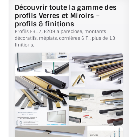
VERRE FEUILLETÉ
Découvrir toute la gamme des
profils Verres et Miroirs –
VERRE ANTI-REFLET
profils & finitions
VERRE LAQUÉ/CRÉDENCE
Profils F317, F209 a pareclose, montants
décoratifs, méplats, cornières & T… plus de 13
VERRE FEUILLETÉ/TREMPÉ
finitions.
DALLE DE SOL EN VERRE
PORTE EN VERRE
GARDE CORPS EN VERRE
VERRIÈRE TYPE ATELIER
VERRES TEXTURÉS
PLEXIGLAS PMMA
DOUBLE VITRAGE