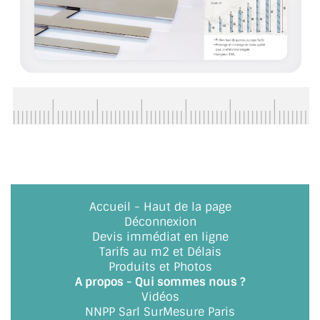
ACCESSOIRES & QUINCAILLERIE
CATALOGUE DE PROFILS ET FIXATION DU
VERRE
LES FIXATIONS POUR MIROIR
LES PROFILS PAROI DE VERRE
VITRINE EN VERRE
CONNECTEURS ET ASSEMBLAGE DE VERRES
Accueil
-
Haut de la page
Déconnexion
PLATS ET CORNIÈRES
Devis immédiat en ligne
Tarifs au m2 et Délais
Produits et Photos
LES CHARNIÈRES DE PORTE EN VERRE
A propos - Qui sommes nous ?
Vidéos
BOUTONS ET POIGNÉES
NNPP Sarl SurMesure Paris